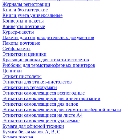
Журналы регистрации
Книги бухгалтерские
Книги учета универсальные
Конверты и пакеты
Конверты почтовые
Курьер-пакеты
Пакеты для сопроводительных документов
Пакеты почтовые
Сейф-пакеты
Этикетки и ценники
Красящие ролики для этикет-пистолетов
Риббоны для термотрансферных принтеров
Ценники
Этикет-пистолеты
Этикетки для этикет-пистолетов
Этикетки из термобумаги
Этикетки самоклеящиеся всепогодные
Этикетки самоклеящиеся для инвентаризации
Этикетки самоклеящиеся для папок
Этикетки самоклеящиеся для термотрансферной печати
Этикетки самоклеящиеся на листе А4
Этикетки самоклеящиеся удаляемые
Бумага для офисной техники
Бумага белая марок А, В, С
Бумага писчая