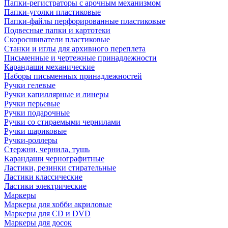
Папки-регистраторы с арочным механизмом
Папки-уголки пластиковые
Папки-файлы перфорированные пластиковые
Подвесные папки и картотеки
Скоросшиватели пластиковые
Станки и иглы для архивного переплета
Письменные и чертежные принадлежности
Карандаши механические
Наборы письменных принадлежностей
Ручки гелевые
Ручки капиллярные и линеры
Ручки перьевые
Ручки подарочные
Ручки со стираемыми чернилами
Ручки шариковые
Ручки-роллеры
Стержни, чернила, тушь
Карандаши чернографитные
Ластики, резинки стирательные
Ластики классические
Ластики электрические
Маркеры
Маркеры для хобби акриловые
Маркеры для CD и DVD
Маркеры для досок