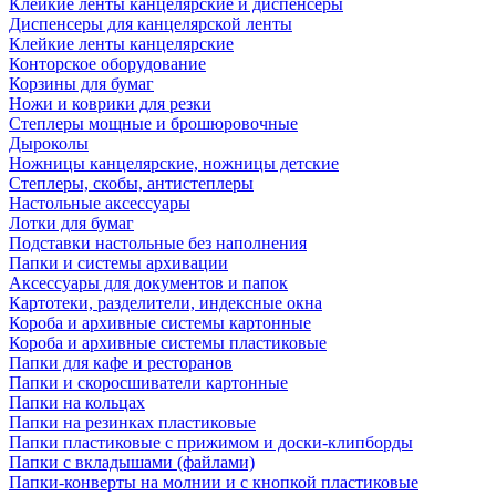
Клейкие ленты канцелярские и диспенсеры
Диспенсеры для канцелярской ленты
Клейкие ленты канцелярские
Конторское оборудование
Корзины для бумаг
Ножи и коврики для резки
Степлеры мощные и брошюровочные
Дыроколы
Ножницы канцелярские, ножницы детские
Степлеры, скобы, антистеплеры
Настольные аксессуары
Лотки для бумаг
Подставки настольные без наполнения
Папки и системы архивации
Аксессуары для документов и папок
Картотеки, разделители, индексные окна
Короба и архивные системы картонные
Короба и архивные системы пластиковые
Папки для кафе и ресторанов
Папки и скоросшиватели картонные
Папки на кольцах
Папки на резинках пластиковые
Папки пластиковые с прижимом и доски-клипборды
Папки с вкладышами (файлами)
Папки-конверты на молнии и с кнопкой пластиковые