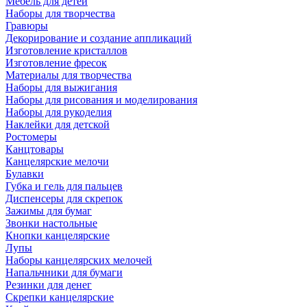
Мебель для детей
Наборы для творчества
Гравюры
Декорирование и создание аппликаций
Изготовление кристаллов
Изготовление фресок
Материалы для творчества
Наборы для выжигания
Наборы для рисования и моделирования
Наборы для рукоделия
Наклейки для детской
Ростомеры
Канцтовары
Канцелярские мелочи
Булавки
Губка и гель для пальцев
Диспенсеры для скрепок
Зажимы для бумаг
Звонки настольные
Кнопки канцелярские
Лупы
Наборы канцелярских мелочей
Напальчники для бумаги
Резинки для денег
Скрепки канцелярские