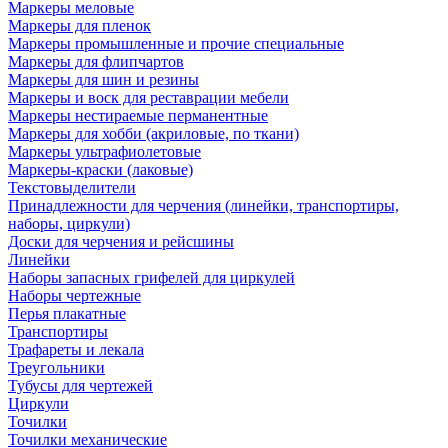
Маркеры меловые
Маркеры для пленок
Маркеры промышленные и прочие специальные
Маркеры для флипчартов
Маркеры для шин и резины
Маркеры и воск для реставрации мебели
Маркеры нестираемые перманентные
Маркеры для хобби (акриловые, по ткани)
Маркеры ультрафиолетовые
Маркеры-краски (лаковые)
Текстовыделители
Принадлежности для черчения (линейки, транспортиры,
наборы, циркули)
Доски для черчения и рейсшины
Линейки
Наборы запасных грифелей для циркулей
Наборы чертежные
Перья плакатные
Транспортиры
Трафареты и лекала
Треугольники
Тубусы для чертежей
Циркули
Точилки
Точилки механические