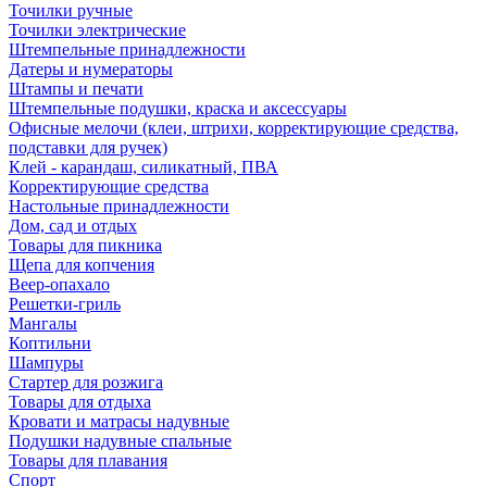
Точилки ручные
Точилки электрические
Штемпельные принадлежности
Датеры и нумераторы
Штампы и печати
Штемпельные подушки, краска и аксессуары
Офисные мелочи (клеи, штрихи, корректирующие средства,
подставки для ручек)
Клей - карандаш, силикатный, ПВА
Корректирующие средства
Настольные принадлежности
Дом, сад и отдых
Товары для пикника
Щепа для копчения
Веер-опахало
Решетки-гриль
Мангалы
Коптильни
Шампуры
Стартер для розжига
Товары для отдыха
Кровати и матрасы надувные
Подушки надувные спальные
Товары для плавания
Спорт