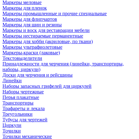
Маркеры меловые
Маркеры для пленок
Маркеры промышленные и прочие специальные
Маркеры для флипчартов
Маркеры для шин и резины
Маркеры и воск для реставрации мебели
Маркеры нестираемые перманентные
Маркеры для хобби (акриловые, по ткани)
Маркеры ультрафиолетовые
Маркеры-краски (лаковые)
Текстовыделители
Принадлежности для черчения (линейки, транспортиры,
наборы, циркули)
Доски для черчения и рейсшины
Линейки
Наборы запасных грифелей для циркулей
Наборы чертежные
Перья плакатные
Транспортиры
Трафареты и лекала
Треугольники
Тубусы для чертежей
Циркули
Точилки
Точилки механические