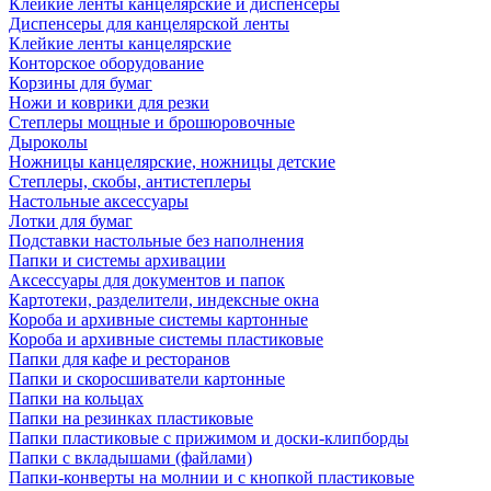
Клейкие ленты канцелярские и диспенсеры
Диспенсеры для канцелярской ленты
Клейкие ленты канцелярские
Конторское оборудование
Корзины для бумаг
Ножи и коврики для резки
Степлеры мощные и брошюровочные
Дыроколы
Ножницы канцелярские, ножницы детские
Степлеры, скобы, антистеплеры
Настольные аксессуары
Лотки для бумаг
Подставки настольные без наполнения
Папки и системы архивации
Аксессуары для документов и папок
Картотеки, разделители, индексные окна
Короба и архивные системы картонные
Короба и архивные системы пластиковые
Папки для кафе и ресторанов
Папки и скоросшиватели картонные
Папки на кольцах
Папки на резинках пластиковые
Папки пластиковые с прижимом и доски-клипборды
Папки с вкладышами (файлами)
Папки-конверты на молнии и с кнопкой пластиковые