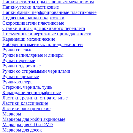
Папки-регистраторы с арочным механизмом
Папки-уголки пластиковые
Папки-файлы перфорированные пластиковые
Подвесные папки и картотеки
Скоросшиватели пластиковые
Станки и иглы для архивного переплета
Письменные и чертежные принадлежности
Карандаши механические
Наборы письменных принадлежностей
Ручки гелевые
Ручки капиллярные и линеры
Ручки перьевые
Ручки подарочные
Ручки со стираемыми чернилами
Ручки шариковые
Ручки-роллеры
Стержни, чернила, тушь
Карандаши чернографитные
Ластики, резинки стирательные
Ластики классические
Ластики электрические
Маркеры
Маркеры для хобби акриловые
Маркеры для CD и DVD
Маркеры для досок