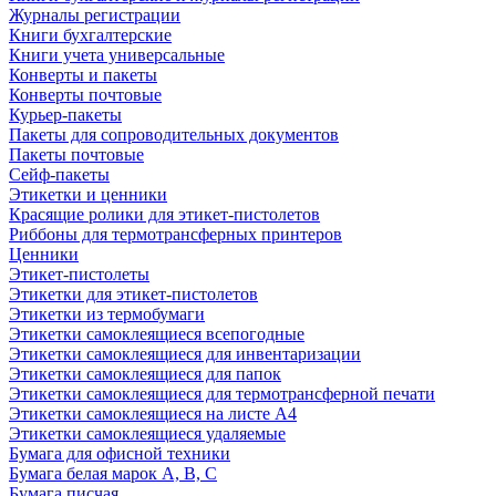
Журналы регистрации
Книги бухгалтерские
Книги учета универсальные
Конверты и пакеты
Конверты почтовые
Курьер-пакеты
Пакеты для сопроводительных документов
Пакеты почтовые
Сейф-пакеты
Этикетки и ценники
Красящие ролики для этикет-пистолетов
Риббоны для термотрансферных принтеров
Ценники
Этикет-пистолеты
Этикетки для этикет-пистолетов
Этикетки из термобумаги
Этикетки самоклеящиеся всепогодные
Этикетки самоклеящиеся для инвентаризации
Этикетки самоклеящиеся для папок
Этикетки самоклеящиеся для термотрансферной печати
Этикетки самоклеящиеся на листе А4
Этикетки самоклеящиеся удаляемые
Бумага для офисной техники
Бумага белая марок А, В, С
Бумага писчая