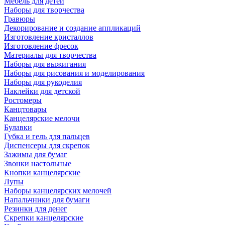
Мебель для детей
Наборы для творчества
Гравюры
Декорирование и создание аппликаций
Изготовление кристаллов
Изготовление фресок
Материалы для творчества
Наборы для выжигания
Наборы для рисования и моделирования
Наборы для рукоделия
Наклейки для детской
Ростомеры
Канцтовары
Канцелярские мелочи
Булавки
Губка и гель для пальцев
Диспенсеры для скрепок
Зажимы для бумаг
Звонки настольные
Кнопки канцелярские
Лупы
Наборы канцелярских мелочей
Напальчники для бумаги
Резинки для денег
Скрепки канцелярские