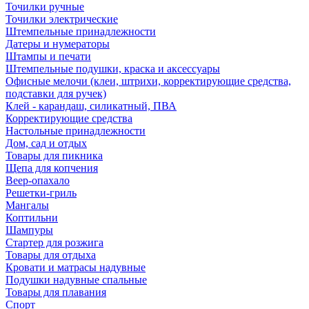
Точилки ручные
Точилки электрические
Штемпельные принадлежности
Датеры и нумераторы
Штампы и печати
Штемпельные подушки, краска и аксессуары
Офисные мелочи (клеи, штрихи, корректирующие средства,
подставки для ручек)
Клей - карандаш, силикатный, ПВА
Корректирующие средства
Настольные принадлежности
Дом, сад и отдых
Товары для пикника
Щепа для копчения
Веер-опахало
Решетки-гриль
Мангалы
Коптильни
Шампуры
Стартер для розжига
Товары для отдыха
Кровати и матрасы надувные
Подушки надувные спальные
Товары для плавания
Спорт