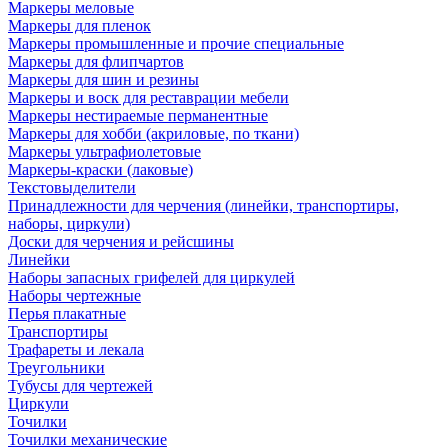
Маркеры меловые
Маркеры для пленок
Маркеры промышленные и прочие специальные
Маркеры для флипчартов
Маркеры для шин и резины
Маркеры и воск для реставрации мебели
Маркеры нестираемые перманентные
Маркеры для хобби (акриловые, по ткани)
Маркеры ультрафиолетовые
Маркеры-краски (лаковые)
Текстовыделители
Принадлежности для черчения (линейки, транспортиры,
наборы, циркули)
Доски для черчения и рейсшины
Линейки
Наборы запасных грифелей для циркулей
Наборы чертежные
Перья плакатные
Транспортиры
Трафареты и лекала
Треугольники
Тубусы для чертежей
Циркули
Точилки
Точилки механические