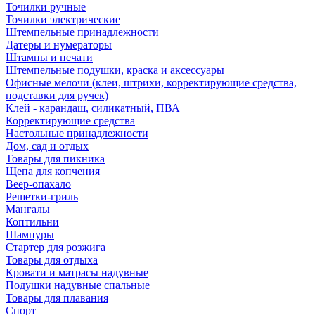
Точилки ручные
Точилки электрические
Штемпельные принадлежности
Датеры и нумераторы
Штампы и печати
Штемпельные подушки, краска и аксессуары
Офисные мелочи (клеи, штрихи, корректирующие средства,
подставки для ручек)
Клей - карандаш, силикатный, ПВА
Корректирующие средства
Настольные принадлежности
Дом, сад и отдых
Товары для пикника
Щепа для копчения
Веер-опахало
Решетки-гриль
Мангалы
Коптильни
Шампуры
Стартер для розжига
Товары для отдыха
Кровати и матрасы надувные
Подушки надувные спальные
Товары для плавания
Спорт