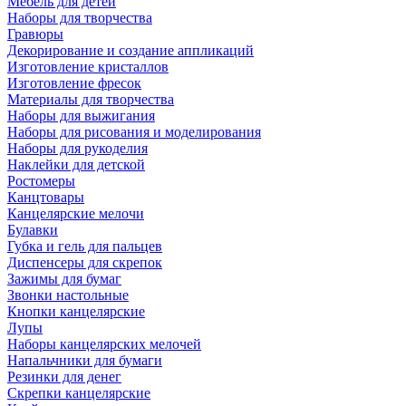
Мебель для детей
Наборы для творчества
Гравюры
Декорирование и создание аппликаций
Изготовление кристаллов
Изготовление фресок
Материалы для творчества
Наборы для выжигания
Наборы для рисования и моделирования
Наборы для рукоделия
Наклейки для детской
Ростомеры
Канцтовары
Канцелярские мелочи
Булавки
Губка и гель для пальцев
Диспенсеры для скрепок
Зажимы для бумаг
Звонки настольные
Кнопки канцелярские
Лупы
Наборы канцелярских мелочей
Напальчники для бумаги
Резинки для денег
Скрепки канцелярские