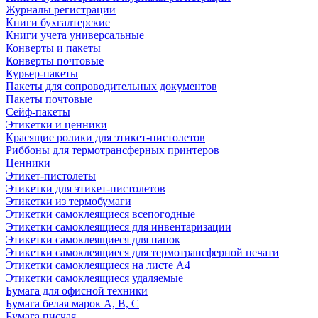
Журналы регистрации
Книги бухгалтерские
Книги учета универсальные
Конверты и пакеты
Конверты почтовые
Курьер-пакеты
Пакеты для сопроводительных документов
Пакеты почтовые
Сейф-пакеты
Этикетки и ценники
Красящие ролики для этикет-пистолетов
Риббоны для термотрансферных принтеров
Ценники
Этикет-пистолеты
Этикетки для этикет-пистолетов
Этикетки из термобумаги
Этикетки самоклеящиеся всепогодные
Этикетки самоклеящиеся для инвентаризации
Этикетки самоклеящиеся для папок
Этикетки самоклеящиеся для термотрансферной печати
Этикетки самоклеящиеся на листе А4
Этикетки самоклеящиеся удаляемые
Бумага для офисной техники
Бумага белая марок А, В, С
Бумага писчая