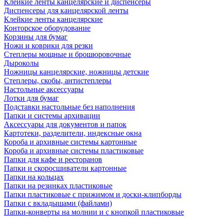
Клейкие ленты канцелярские и диспенсеры
Диспенсеры для канцелярской ленты
Клейкие ленты канцелярские
Конторское оборудование
Корзины для бумаг
Ножи и коврики для резки
Степлеры мощные и брошюровочные
Дыроколы
Ножницы канцелярские, ножницы детские
Степлеры, скобы, антистеплеры
Настольные аксессуары
Лотки для бумаг
Подставки настольные без наполнения
Папки и системы архивации
Аксессуары для документов и папок
Картотеки, разделители, индексные окна
Короба и архивные системы картонные
Короба и архивные системы пластиковые
Папки для кафе и ресторанов
Папки и скоросшиватели картонные
Папки на кольцах
Папки на резинках пластиковые
Папки пластиковые с прижимом и доски-клипборды
Папки с вкладышами (файлами)
Папки-конверты на молнии и с кнопкой пластиковые