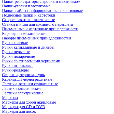
Папки-регистраторы с арочным механизмом
Папки-уголки пластиковые
Папки-файлы перфорированные пластиковые
Подвесные папки и картотеки
Скоросшиватели пластиковые
Станки и иглы для архивного переплета
Письменные и чертежные принадлежности
Карандаши механические
Наборы письменных принадлежностей
Ручки гелевые
Ручки капиллярные и линеры
Ручки перьевые
Ручки подарочные
Ручки со стираемыми чернилами
Ручки шариковые
Ручки-роллеры
Стержни, чернила, тушь
Карандаши чернографитные
Ластики, резинки стирательные
Ластики классические
Ластики электрические
Маркеры
Маркеры для хобби акриловые
Маркеры для CD и DVD
Маркеры для досок