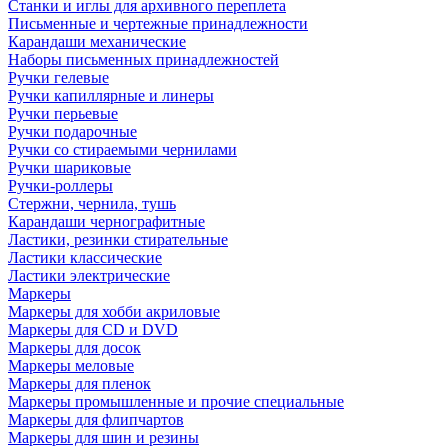
Станки и иглы для архивного переплета
Письменные и чертежные принадлежности
Карандаши механические
Наборы письменных принадлежностей
Ручки гелевые
Ручки капиллярные и линеры
Ручки перьевые
Ручки подарочные
Ручки со стираемыми чернилами
Ручки шариковые
Ручки-роллеры
Стержни, чернила, тушь
Карандаши чернографитные
Ластики, резинки стирательные
Ластики классические
Ластики электрические
Маркеры
Маркеры для хобби акриловые
Маркеры для CD и DVD
Маркеры для досок
Маркеры меловые
Маркеры для пленок
Маркеры промышленные и прочие специальные
Маркеры для флипчартов
Маркеры для шин и резины