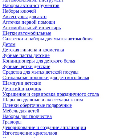
Наборы автоинструментов
Наборы ключей
Аксессуары для авто
Аптечка первой помощи
Автомобильный инвентарь
Щетки автомобильные
Салфетки и наборы для мытья автомобиля
Детям
Детская гигиена и косметика
Зубные пасты детские
Кондиционеры для детского белья
Зубные щетки детские
Средства для мытья детской посуды
Стиральные порошки для детского белья
Шампуни детские
Детский праздник
Украшение и сервировка праздничного стола
Шары воздушные и аксессуары к ним
Пленки оберточные подарочные
Мебель для детей
Наборы для творчества
Гравюры
Декорирование и создание аппликаций
Изготовление кристаллов