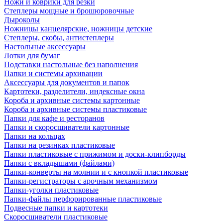
Ножи и коврики для резки
Степлеры мощные и брошюровочные
Дыроколы
Ножницы канцелярские, ножницы детские
Степлеры, скобы, антистеплеры
Настольные аксессуары
Лотки для бумаг
Подставки настольные без наполнения
Папки и системы архивации
Аксессуары для документов и папок
Картотеки, разделители, индексные окна
Короба и архивные системы картонные
Короба и архивные системы пластиковые
Папки для кафе и ресторанов
Папки и скоросшиватели картонные
Папки на кольцах
Папки на резинках пластиковые
Папки пластиковые с прижимом и доски-клипборды
Папки с вкладышами (файлами)
Папки-конверты на молнии и с кнопкой пластиковые
Папки-регистраторы с арочным механизмом
Папки-уголки пластиковые
Папки-файлы перфорированные пластиковые
Подвесные папки и картотеки
Скоросшиватели пластиковые