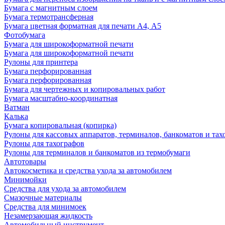
Бумага с магнитным слоем
Бумага термотрансферная
Бумага цветная форматная для печати А4, А5
Фотобумага
Бумага для широкоформатной печати
Бумага для широкоформатной печати
Рулоны для принтера
Бумага перфорированная
Бумага перфорированная
Бумага для чертежных и копировальных работ
Бумага масштабно-координатная
Ватман
Калька
Бумага копировальная (копирка)
Рулоны для кассовых аппаратов, терминалов, банкоматов и тах
Рулоны для тахографов
Рулоны для терминалов и банкоматов из термобумаги
Автотовары
Автокосметика и средства ухода за автомобилем
Минимойки
Средства для ухода за автомобилем
Смазочные материалы
Средства для минимоек
Незамерзающая жидкость
Автомобильный инструмент