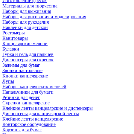
Изготовление фресок
Материалы для творчества
Наборы для выжигания
Наборы для рисования и моделирования
Наборы для рукоделия
Наклейки для детской
Ростомеры
Канцтовары
Канцелярские мелочи
Булавки
Губка и гель для пальцев
Диспенсеры для скрепок
Зажимы для бумаг
Звонки настольные
Кнопки канцелярские
Лупы
Наборы канцелярских мелочей
Напальчники для бумаги
Резинки для денег
Скрепки канцелярские
Клейкие ленты канцелярские и диспенсеры
Диспенсеры для канцелярской ленты
Клейкие ленты канцелярские
Конторское оборудование
Корзины для бумаг