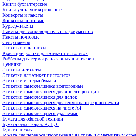
Книги бухгалтерские
Книги учета универсальные
Конверты и пакеты
Конверты почтовые
Курьер-пакеты
Пакеты для сопроводительных документов
Пакеты почтовые
Сейф-пакеты
Этикетки и ценники
Красящие ролики для этикет-пистолетов
Риббоны для термотрансферных принтеров
Ценники
Этикет-пистолеты
Этикетки для этикет-пистолетов
Этикетки из термобумаги
Этикетки самоклеящиеся всепогодные
Этикетки самоклеящиеся для инвентаризации
Этикетки самоклеящиеся для папок
Этикетки самоклеящиеся для термотрансферной печати
Этикетки самоклеящиеся на листе А4
Этикетки самоклеящиеся удаляемые
Бумага для офисной техники
Бумага белая марок А, В, С
Бумага писчая
Бумага для переноса изображения на ткань и с магнитным слое