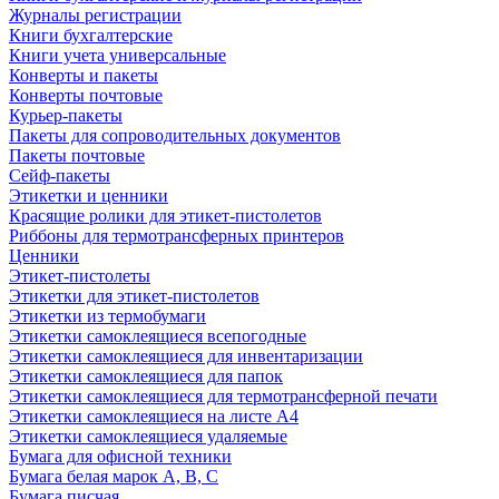
Журналы регистрации
Книги бухгалтерские
Книги учета универсальные
Конверты и пакеты
Конверты почтовые
Курьер-пакеты
Пакеты для сопроводительных документов
Пакеты почтовые
Сейф-пакеты
Этикетки и ценники
Красящие ролики для этикет-пистолетов
Риббоны для термотрансферных принтеров
Ценники
Этикет-пистолеты
Этикетки для этикет-пистолетов
Этикетки из термобумаги
Этикетки самоклеящиеся всепогодные
Этикетки самоклеящиеся для инвентаризации
Этикетки самоклеящиеся для папок
Этикетки самоклеящиеся для термотрансферной печати
Этикетки самоклеящиеся на листе А4
Этикетки самоклеящиеся удаляемые
Бумага для офисной техники
Бумага белая марок А, В, С
Бумага писчая