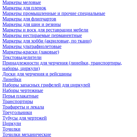
Маркеры меловые
Маркеры для пленок
Маркеры промышленные и прочие специальные
Маркеры для флипчартов
Маркеры для шин и резины
Маркеры и воск для реставрации мебели
Маркеры нестираемые перманентные
Маркеры для хобби (акриловые, по ткани)
Маркеры ультрафиолетовые
Маркеры-краски (лаковые)
Текстовыделители
Принадлежности для черчения (линейки, транспортиры,
наборы, циркули)
Доски для черчения и рейсшины
Линейки
Наборы запасных грифелей для циркулей
Наборы чертежные
Перья плакатные
Транспортиры
Трафареты и лекала
Треугольники
Тубусы для чертежей
Циркули
Точилки
Точилки механические