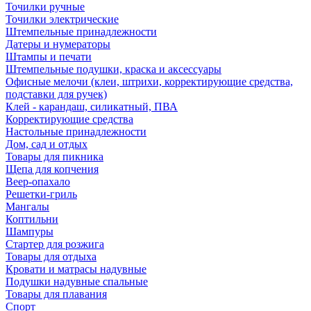
Точилки ручные
Точилки электрические
Штемпельные принадлежности
Датеры и нумераторы
Штампы и печати
Штемпельные подушки, краска и аксессуары
Офисные мелочи (клеи, штрихи, корректирующие средства,
подставки для ручек)
Клей - карандаш, силикатный, ПВА
Корректирующие средства
Настольные принадлежности
Дом, сад и отдых
Товары для пикника
Щепа для копчения
Веер-опахало
Решетки-гриль
Мангалы
Коптильни
Шампуры
Стартер для розжига
Товары для отдыха
Кровати и матрасы надувные
Подушки надувные спальные
Товары для плавания
Спорт