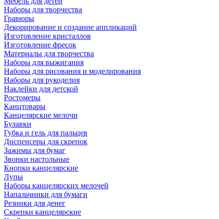
Мебель для детей
Наборы для творчества
Гравюры
Декорирование и создание аппликаций
Изготовление кристаллов
Изготовление фресок
Материалы для творчества
Наборы для выжигания
Наборы для рисования и моделирования
Наборы для рукоделия
Наклейки для детской
Ростомеры
Канцтовары
Канцелярские мелочи
Булавки
Губка и гель для пальцев
Диспенсеры для скрепок
Зажимы для бумаг
Звонки настольные
Кнопки канцелярские
Лупы
Наборы канцелярских мелочей
Напальчники для бумаги
Резинки для денег
Скрепки канцелярские