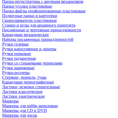
Папки-регистраторы с арочным механизмом
Папки-уголки пластиковые
Папки-файлы перфорированные пластиковые
Подвесные папки и картотеки
Скоросшиватели пластиковые
Станки и иглы для архивного переплета
Письменные и чертежные принадлежности
Карандаши механические
Наборы письменных принадлежностей
Ручки гелевые
Ручки капиллярные и линеры
Ручки перьевые
Ручки подарочные
Ручки со стираемыми чернилами
Ручки шариковые
Ручки-роллеры
Стержни, чернила, тушь
Карандаши чернографитные
Ластики, резинки стирательные
Ластики классические
Ластики электрические
Маркеры
Маркеры для хобби акриловые
Маркеры для CD и DVD
Маркеры для досок