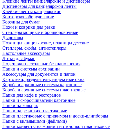
Клейкие ленты канцелярские и диспенсеры
Диспенсеры для канцелярской ленты
Клейкие ленты канцелярские
Конторское оборудование
Корзины для бумаг
Ножи и коврики для резки
Степлеры мощные и брошюровочные
Дыроколы
Ножницы канцелярские, ножницы детские
Степлеры, скобы, антистеплеры
Настольные аксессуары
Лотки для бумаг
Подставки настольные без наполнения
Папки и системы архивации
Аксессуары для документов и папок
Картотеки, разделители, индексные окна
Короба и архивные системы картонные
Короба и архивные системы пластиковые
Папки для кафе и ресторанов
Папки и скоросшиватели картонные
Папки на кольцах
Папки на резинках пластиковые
Папки пластиковые с прижимом и доски-клипборды
Папки с вкладышами (файлами)
Папки-конверты на молнии и с кнопкой пластиковые