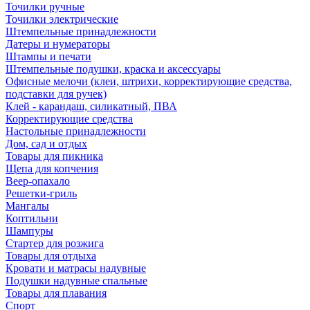
Точилки ручные
Точилки электрические
Штемпельные принадлежности
Датеры и нумераторы
Штампы и печати
Штемпельные подушки, краска и аксессуары
Офисные мелочи (клеи, штрихи, корректирующие средства,
подставки для ручек)
Клей - карандаш, силикатный, ПВА
Корректирующие средства
Настольные принадлежности
Дом, сад и отдых
Товары для пикника
Щепа для копчения
Веер-опахало
Решетки-гриль
Мангалы
Коптильни
Шампуры
Стартер для розжига
Товары для отдыха
Кровати и матрасы надувные
Подушки надувные спальные
Товары для плавания
Спорт