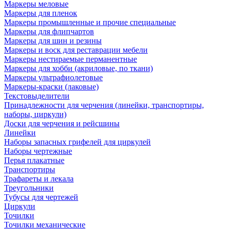
Маркеры меловые
Маркеры для пленок
Маркеры промышленные и прочие специальные
Маркеры для флипчартов
Маркеры для шин и резины
Маркеры и воск для реставрации мебели
Маркеры нестираемые перманентные
Маркеры для хобби (акриловые, по ткани)
Маркеры ультрафиолетовые
Маркеры-краски (лаковые)
Текстовыделители
Принадлежности для черчения (линейки, транспортиры,
наборы, циркули)
Доски для черчения и рейсшины
Линейки
Наборы запасных грифелей для циркулей
Наборы чертежные
Перья плакатные
Транспортиры
Трафареты и лекала
Треугольники
Тубусы для чертежей
Циркули
Точилки
Точилки механические