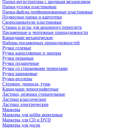
Папки-регистраторы с арочным механизмом
Папки-уголки пластиковые
Папки-файлы перфорированные пластиковые
Подвесные папки и картотеки
Скоросшиватели пластиковые
Станки и иглы для архивного переплета
Письменные и чертежные принадлежности
Карандаши механические
Наборы письменных принадлежностей
Ручки гелевые
Ручки капиллярные и линеры
Ручки перьевые
Ручки подарочные
Ручки со стираемыми чернилами
Ручки шариковые
Ручки-роллеры
Стержни, чернила, тушь
Карандаши чернографитные
Ластики, резинки стирательные
Ластики классические
Ластики электрические
Маркеры
Маркеры для хобби акриловые
Маркеры для CD и DVD
Маркеры для досок