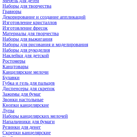
Мебель для детей
Наборы для творчества
Гравюры
Декорирование и создание аппликаций
Изготовление кристаллов
Изготовление фресок
Материалы для творчества
Наборы для выжигания
Наборы для рисования и моделирования
Наборы для рукоделия
Наклейки для детской
Ростомеры
Канцтовары
Канцелярские мелочи
Булавки
Губка и гель для пальцев
Диспенсеры для скрепок
Зажимы для бумаг
Звонки настольные
Кнопки канцелярские
Лупы
Наборы канцелярских мелочей
Напальчники для бумаги
Резинки для денег
Скрепки канцелярские