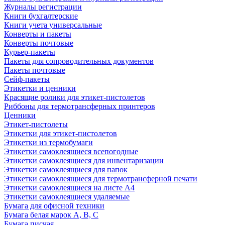
Журналы регистрации
Книги бухгалтерские
Книги учета универсальные
Конверты и пакеты
Конверты почтовые
Курьер-пакеты
Пакеты для сопроводительных документов
Пакеты почтовые
Сейф-пакеты
Этикетки и ценники
Красящие ролики для этикет-пистолетов
Риббоны для термотрансферных принтеров
Ценники
Этикет-пистолеты
Этикетки для этикет-пистолетов
Этикетки из термобумаги
Этикетки самоклеящиеся всепогодные
Этикетки самоклеящиеся для инвентаризации
Этикетки самоклеящиеся для папок
Этикетки самоклеящиеся для термотрансферной печати
Этикетки самоклеящиеся на листе А4
Этикетки самоклеящиеся удаляемые
Бумага для офисной техники
Бумага белая марок А, В, С
Бумага писчая