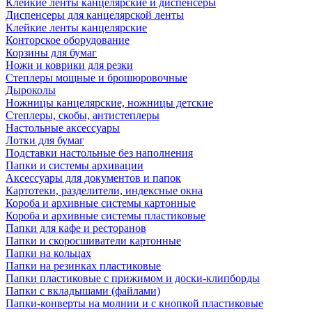
Клейкие ленты канцелярские и диспенсеры
Диспенсеры для канцелярской ленты
Клейкие ленты канцелярские
Конторское оборудование
Корзины для бумаг
Ножи и коврики для резки
Степлеры мощные и брошюровочные
Дыроколы
Ножницы канцелярские, ножницы детские
Степлеры, скобы, антистеплеры
Настольные аксессуары
Лотки для бумаг
Подставки настольные без наполнения
Папки и системы архивации
Аксессуары для документов и папок
Картотеки, разделители, индексные окна
Короба и архивные системы картонные
Короба и архивные системы пластиковые
Папки для кафе и ресторанов
Папки и скоросшиватели картонные
Папки на кольцах
Папки на резинках пластиковые
Папки пластиковые с прижимом и доски-клипборды
Папки с вкладышами (файлами)
Папки-конверты на молнии и с кнопкой пластиковые