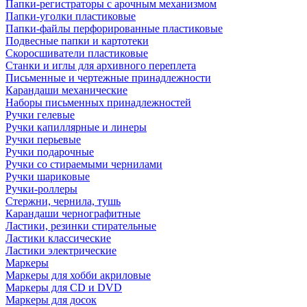
Папки-регистраторы с арочным механизмом
Папки-уголки пластиковые
Папки-файлы перфорированные пластиковые
Подвесные папки и картотеки
Скоросшиватели пластиковые
Станки и иглы для архивного переплета
Письменные и чертежные принадлежности
Карандаши механические
Наборы письменных принадлежностей
Ручки гелевые
Ручки капиллярные и линеры
Ручки перьевые
Ручки подарочные
Ручки со стираемыми чернилами
Ручки шариковые
Ручки-роллеры
Стержни, чернила, тушь
Карандаши чернографитные
Ластики, резинки стирательные
Ластики классические
Ластики электрические
Маркеры
Маркеры для хобби акриловые
Маркеры для CD и DVD
Маркеры для досок