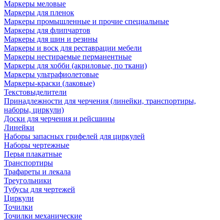
Маркеры меловые
Маркеры для пленок
Маркеры промышленные и прочие специальные
Маркеры для флипчартов
Маркеры для шин и резины
Маркеры и воск для реставрации мебели
Маркеры нестираемые перманентные
Маркеры для хобби (акриловые, по ткани)
Маркеры ультрафиолетовые
Маркеры-краски (лаковые)
Текстовыделители
Принадлежности для черчения (линейки, транспортиры,
наборы, циркули)
Доски для черчения и рейсшины
Линейки
Наборы запасных грифелей для циркулей
Наборы чертежные
Перья плакатные
Транспортиры
Трафареты и лекала
Треугольники
Тубусы для чертежей
Циркули
Точилки
Точилки механические