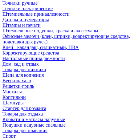
Точилки ручные
Точилки электрические
Штемпельные принадлежности
Датеры и нумераторы
Штампы и печати
Штемпельные подушки, краска и аксессуары
Офисные мелочи (клеи, штрихи, корректирующие средства,
подставки для ручек)
Клей - карандаш, силикатный, ПВА
Корректирующие средства
Настольные принадлежности
Дом, сад и отдых
Товары для пикника
Щепа для копчения
Веер-опахало
Решетки-гриль
Мангалы
Коптильни
Шампуры
Стартер для розжига
Товары для отдыха
Кровати и матрасы надувные
Подушки надувные спальные
Товары для плавания
Спорт