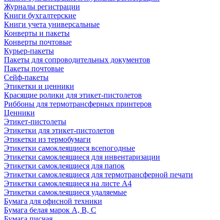
Журналы регистрации
Книги бухгалтерские
Книги учета универсальные
Конверты и пакеты
Конверты почтовые
Курьер-пакеты
Пакеты для сопроводительных документов
Пакеты почтовые
Сейф-пакеты
Этикетки и ценники
Красящие ролики для этикет-пистолетов
Риббоны для термотрансферных принтеров
Ценники
Этикет-пистолеты
Этикетки для этикет-пистолетов
Этикетки из термобумаги
Этикетки самоклеящиеся всепогодные
Этикетки самоклеящиеся для инвентаризации
Этикетки самоклеящиеся для папок
Этикетки самоклеящиеся для термотрансферной печати
Этикетки самоклеящиеся на листе А4
Этикетки самоклеящиеся удаляемые
Бумага для офисной техники
Бумага белая марок А, В, С
Бумага писчая