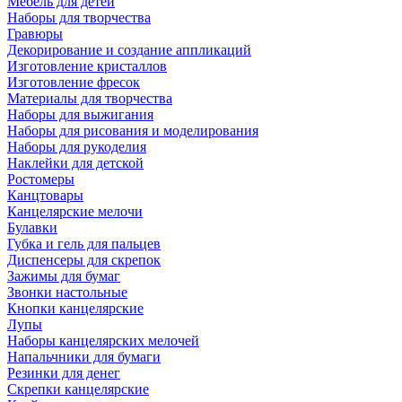
Мебель для детей
Наборы для творчества
Гравюры
Декорирование и создание аппликаций
Изготовление кристаллов
Изготовление фресок
Материалы для творчества
Наборы для выжигания
Наборы для рисования и моделирования
Наборы для рукоделия
Наклейки для детской
Ростомеры
Канцтовары
Канцелярские мелочи
Булавки
Губка и гель для пальцев
Диспенсеры для скрепок
Зажимы для бумаг
Звонки настольные
Кнопки канцелярские
Лупы
Наборы канцелярских мелочей
Напальчники для бумаги
Резинки для денег
Скрепки канцелярские