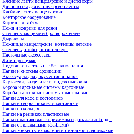
Клейкие ленты канцелярские и диспенсеры
Диспенсеры для канцелярской ленты
Клейкие ленты канцелярские
Конторское оборудование
Корзины для бумаг
Ножи и коврики для резки
Степлеры мощные и брошюровочные
Дыроколы
Ножницы канцелярские, ножницы детские
Степлеры, скобы, антистеплеры
Настольные аксессуары
Лотки для бумаг
Подставки настольные без наполнения
Папки и системы архивации
Аксессуары для документов и папок
Картотеки, разделители, индексные окна
Короба и архивные системы картонные
Короба и архивные системы пластиковые
Папки для кафе и ресторанов
Папки и скоросшиватели картонные
Папки на кольцах
Папки на резинках пластиковые
Папки пластиковые с прижимом и доски-клипборды
Папки с вкладышами (файлами)
Папки-конверты на молнии и с кнопкой пластиковые