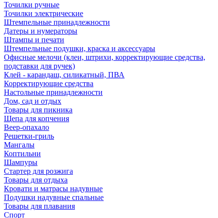
Точилки ручные
Точилки электрические
Штемпельные принадлежности
Датеры и нумераторы
Штампы и печати
Штемпельные подушки, краска и аксессуары
Офисные мелочи (клеи, штрихи, корректирующие средства,
подставки для ручек)
Клей - карандаш, силикатный, ПВА
Корректирующие средства
Настольные принадлежности
Дом, сад и отдых
Товары для пикника
Щепа для копчения
Веер-опахало
Решетки-гриль
Мангалы
Коптильни
Шампуры
Стартер для розжига
Товары для отдыха
Кровати и матрасы надувные
Подушки надувные спальные
Товары для плавания
Спорт