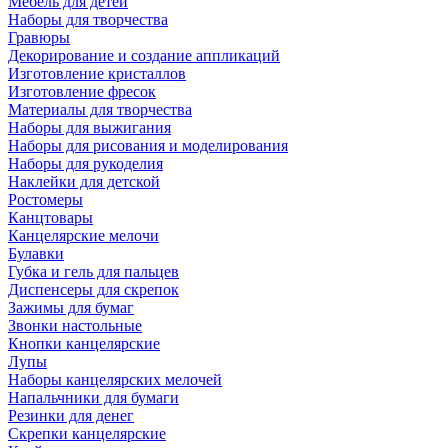
Мебель для детей
Наборы для творчества
Гравюры
Декорирование и создание аппликаций
Изготовление кристаллов
Изготовление фресок
Материалы для творчества
Наборы для выжигания
Наборы для рисования и моделирования
Наборы для рукоделия
Наклейки для детской
Ростомеры
Канцтовары
Канцелярские мелочи
Булавки
Губка и гель для пальцев
Диспенсеры для скрепок
Зажимы для бумаг
Звонки настольные
Кнопки канцелярские
Лупы
Наборы канцелярских мелочей
Напальчники для бумаги
Резинки для денег
Скрепки канцелярские