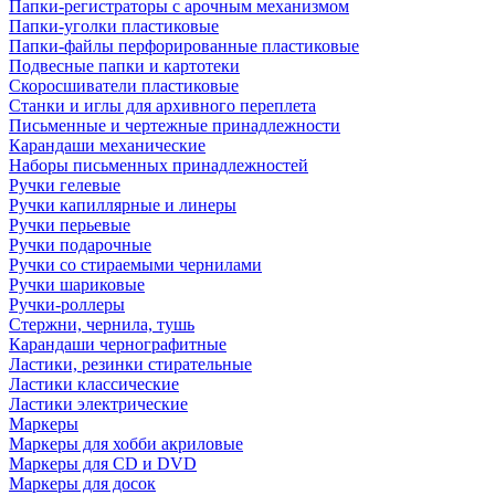
Папки-регистраторы с арочным механизмом
Папки-уголки пластиковые
Папки-файлы перфорированные пластиковые
Подвесные папки и картотеки
Скоросшиватели пластиковые
Станки и иглы для архивного переплета
Письменные и чертежные принадлежности
Карандаши механические
Наборы письменных принадлежностей
Ручки гелевые
Ручки капиллярные и линеры
Ручки перьевые
Ручки подарочные
Ручки со стираемыми чернилами
Ручки шариковые
Ручки-роллеры
Стержни, чернила, тушь
Карандаши чернографитные
Ластики, резинки стирательные
Ластики классические
Ластики электрические
Маркеры
Маркеры для хобби акриловые
Маркеры для CD и DVD
Маркеры для досок