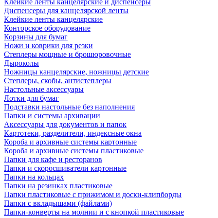
Клейкие ленты канцелярские и диспенсеры
Диспенсеры для канцелярской ленты
Клейкие ленты канцелярские
Конторское оборудование
Корзины для бумаг
Ножи и коврики для резки
Степлеры мощные и брошюровочные
Дыроколы
Ножницы канцелярские, ножницы детские
Степлеры, скобы, антистеплеры
Настольные аксессуары
Лотки для бумаг
Подставки настольные без наполнения
Папки и системы архивации
Аксессуары для документов и папок
Картотеки, разделители, индексные окна
Короба и архивные системы картонные
Короба и архивные системы пластиковые
Папки для кафе и ресторанов
Папки и скоросшиватели картонные
Папки на кольцах
Папки на резинках пластиковые
Папки пластиковые с прижимом и доски-клипборды
Папки с вкладышами (файлами)
Папки-конверты на молнии и с кнопкой пластиковые