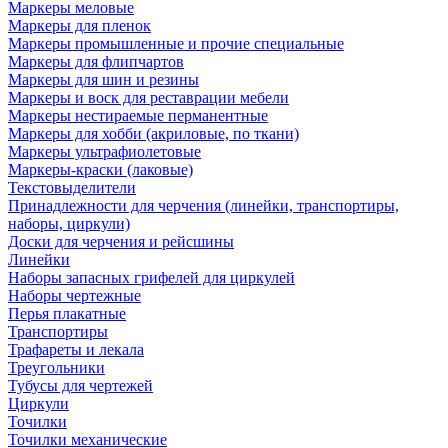
Маркеры меловые
Маркеры для пленок
Маркеры промышленные и прочие специальные
Маркеры для флипчартов
Маркеры для шин и резины
Маркеры и воск для реставрации мебели
Маркеры нестираемые перманентные
Маркеры для хобби (акриловые, по ткани)
Маркеры ультрафиолетовые
Маркеры-краски (лаковые)
Текстовыделители
Принадлежности для черчения (линейки, транспортиры,
наборы, циркули)
Доски для черчения и рейсшины
Линейки
Наборы запасных грифелей для циркулей
Наборы чертежные
Перья плакатные
Транспортиры
Трафареты и лекала
Треугольники
Тубусы для чертежей
Циркули
Точилки
Точилки механические