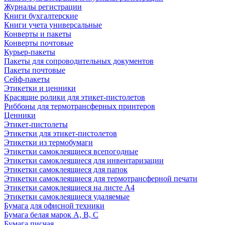
Журналы регистрации
Книги бухгалтерские
Книги учета универсальные
Конверты и пакеты
Конверты почтовые
Курьер-пакеты
Пакеты для сопроводительных документов
Пакеты почтовые
Сейф-пакеты
Этикетки и ценники
Красящие ролики для этикет-пистолетов
Риббоны для термотрансферных принтеров
Ценники
Этикет-пистолеты
Этикетки для этикет-пистолетов
Этикетки из термобумаги
Этикетки самоклеящиеся всепогодные
Этикетки самоклеящиеся для инвентаризации
Этикетки самоклеящиеся для папок
Этикетки самоклеящиеся для термотрансферной печати
Этикетки самоклеящиеся на листе А4
Этикетки самоклеящиеся удаляемые
Бумага для офисной техники
Бумага белая марок А, В, С
Бумага писчая