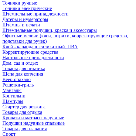
Точилки ручные
Точилки электрические
Штемпельные принадлежности
Датеры и нумераторы
Штампы и печати
Штемпельные подушки, краска и аксессуары
Офисные мелочи (клеи, штрихи, корректирующие средства,
подставки для ручек)
Клей - карандаш, силикатный, ПВА
Корректирующие средства
Настольные принадлежности
Дом, сад и отдых
Товары для пикника
Щепа для копчения
Веер-опахало
Решетки-гриль
Мангалы
Коптильни
Шампуры
Стартер для розжига
Товары для отдыха
Кровати и матрасы надувные
Подушки надувные спальные
Товары для плавания
Спорт