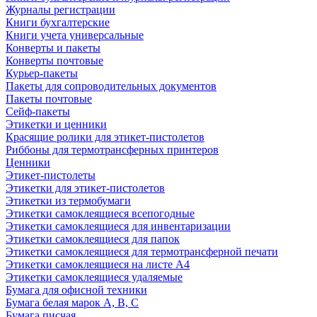
Журналы регистрации
Книги бухгалтерские
Книги учета универсальные
Конверты и пакеты
Конверты почтовые
Курьер-пакеты
Пакеты для сопроводительных документов
Пакеты почтовые
Сейф-пакеты
Этикетки и ценники
Красящие ролики для этикет-пистолетов
Риббоны для термотрансферных принтеров
Ценники
Этикет-пистолеты
Этикетки для этикет-пистолетов
Этикетки из термобумаги
Этикетки самоклеящиеся всепогодные
Этикетки самоклеящиеся для инвентаризации
Этикетки самоклеящиеся для папок
Этикетки самоклеящиеся для термотрансферной печати
Этикетки самоклеящиеся на листе А4
Этикетки самоклеящиеся удаляемые
Бумага для офисной техники
Бумага белая марок А, В, С
Бумага писчая