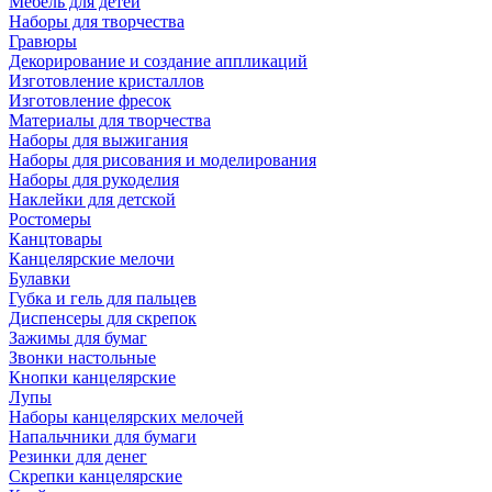
Мебель для детей
Наборы для творчества
Гравюры
Декорирование и создание аппликаций
Изготовление кристаллов
Изготовление фресок
Материалы для творчества
Наборы для выжигания
Наборы для рисования и моделирования
Наборы для рукоделия
Наклейки для детской
Ростомеры
Канцтовары
Канцелярские мелочи
Булавки
Губка и гель для пальцев
Диспенсеры для скрепок
Зажимы для бумаг
Звонки настольные
Кнопки канцелярские
Лупы
Наборы канцелярских мелочей
Напальчники для бумаги
Резинки для денег
Скрепки канцелярские