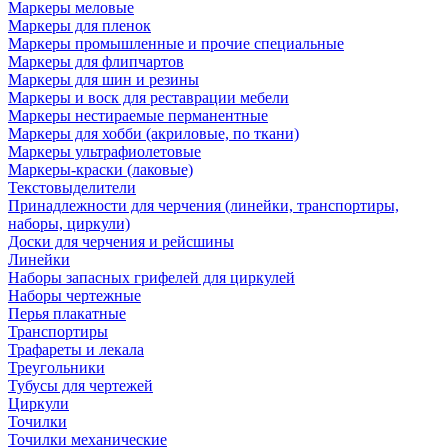
Маркеры меловые
Маркеры для пленок
Маркеры промышленные и прочие специальные
Маркеры для флипчартов
Маркеры для шин и резины
Маркеры и воск для реставрации мебели
Маркеры нестираемые перманентные
Маркеры для хобби (акриловые, по ткани)
Маркеры ультрафиолетовые
Маркеры-краски (лаковые)
Текстовыделители
Принадлежности для черчения (линейки, транспортиры,
наборы, циркули)
Доски для черчения и рейсшины
Линейки
Наборы запасных грифелей для циркулей
Наборы чертежные
Перья плакатные
Транспортиры
Трафареты и лекала
Треугольники
Тубусы для чертежей
Циркули
Точилки
Точилки механические