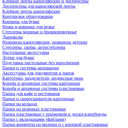
Клейкие ленты канцелярские и диспенсеры
Диспенсеры для канцелярской ленты
Клейкие ленты канцелярские
Конторское оборудование
Корзины для бумаг
Ножи и коврики для резки
Степлеры мощные и брошюровочные
Дыроколы
Ножницы канцелярские, ножницы детские
Степлеры, скобы, антистеплеры
Настольные аксессуары
Лотки для бумаг
Подставки настольные без наполнения
Папки и системы архивации
Аксессуары для документов и папок
Картотеки, разделители, индексные окна
Короба и архивные системы картонные
Короба и архивные системы пластиковые
Папки для кафе и ресторанов
Папки и скоросшиватели картонные
Папки на кольцах
Папки на резинках пластиковые
Папки пластиковые с прижимом и доски-клипборды
Папки с вкладышами (файлами)
Папки-конверты на молнии и с кнопкой пластиковые