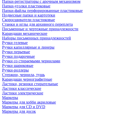
Папки-регистраторы с арочным механизмом
Папки-уголки пластиковые
Папки-файлы перфорированные пластиковые
Подвесные папки и картотеки
Скоросшиватели пластиковые
Станки и иглы для архивного переплета
Письменные и чертежные принадлежности
Карандаши механические
Наборы письменных принадлежностей
Ручки гелевые
Ручки капиллярные и линеры
Ручки перьевые
Ручки подарочные
Ручки со стираемыми чернилами
Ручки шариковые
Ручки-роллеры
Стержни, чернила, тушь
Карандаши чернографитные
Ластики, резинки стирательные
Ластики классические
Ластики электрические
Маркеры
Маркеры для хобби акриловые
Маркеры для CD и DVD
Маркеры для досок