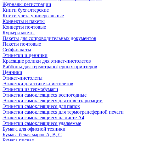
Журналы регистрации
Книги бухгалтерские
Книги учета универсальные
Конверты и пакеты
Конверты почтовые
Курьер-пакеты
Пакеты для сопроводительных документов
Пакеты почтовые
Сейф-пакеты
Этикетки и ценники
Красящие ролики для этикет-пистолетов
Риббоны для термотрансферных принтеров
Ценники
Этикет-пистолеты
Этикетки для этикет-пистолетов
Этикетки из термобумаги
Этикетки самоклеящиеся всепогодные
Этикетки самоклеящиеся для инвентаризации
Этикетки самоклеящиеся для папок
Этикетки самоклеящиеся для термотрансферной печати
Этикетки самоклеящиеся на листе А4
Этикетки самоклеящиеся удаляемые
Бумага для офисной техники
Бумага белая марок А, В, С
Бумага писчая