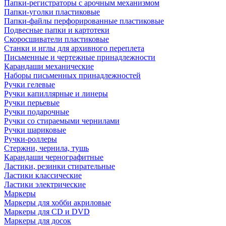
Папки-регистраторы с арочным механизмом
Папки-уголки пластиковые
Папки-файлы перфорированные пластиковые
Подвесные папки и картотеки
Скоросшиватели пластиковые
Станки и иглы для архивного переплета
Письменные и чертежные принадлежности
Карандаши механические
Наборы письменных принадлежностей
Ручки гелевые
Ручки капиллярные и линеры
Ручки перьевые
Ручки подарочные
Ручки со стираемыми чернилами
Ручки шариковые
Ручки-роллеры
Стержни, чернила, тушь
Карандаши чернографитные
Ластики, резинки стирательные
Ластики классические
Ластики электрические
Маркеры
Маркеры для хобби акриловые
Маркеры для CD и DVD
Маркеры для досок