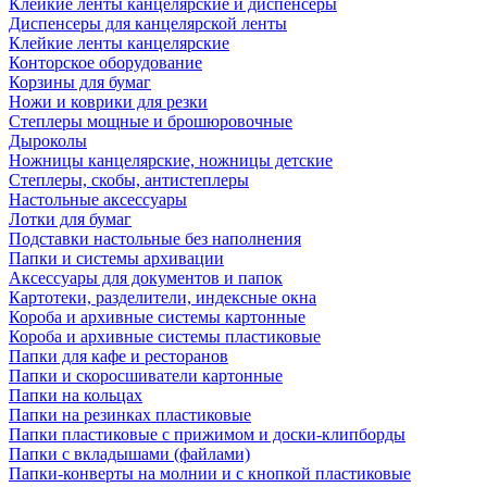
Клейкие ленты канцелярские и диспенсеры
Диспенсеры для канцелярской ленты
Клейкие ленты канцелярские
Конторское оборудование
Корзины для бумаг
Ножи и коврики для резки
Степлеры мощные и брошюровочные
Дыроколы
Ножницы канцелярские, ножницы детские
Степлеры, скобы, антистеплеры
Настольные аксессуары
Лотки для бумаг
Подставки настольные без наполнения
Папки и системы архивации
Аксессуары для документов и папок
Картотеки, разделители, индексные окна
Короба и архивные системы картонные
Короба и архивные системы пластиковые
Папки для кафе и ресторанов
Папки и скоросшиватели картонные
Папки на кольцах
Папки на резинках пластиковые
Папки пластиковые с прижимом и доски-клипборды
Папки с вкладышами (файлами)
Папки-конверты на молнии и с кнопкой пластиковые