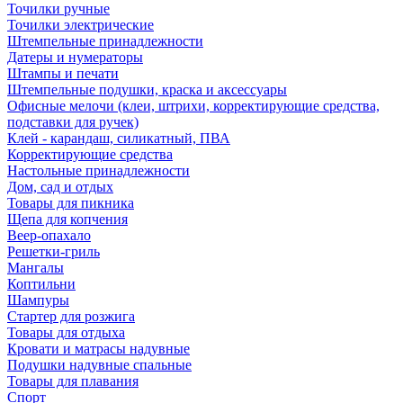
Точилки ручные
Точилки электрические
Штемпельные принадлежности
Датеры и нумераторы
Штампы и печати
Штемпельные подушки, краска и аксессуары
Офисные мелочи (клеи, штрихи, корректирующие средства,
подставки для ручек)
Клей - карандаш, силикатный, ПВА
Корректирующие средства
Настольные принадлежности
Дом, сад и отдых
Товары для пикника
Щепа для копчения
Веер-опахало
Решетки-гриль
Мангалы
Коптильни
Шампуры
Стартер для розжига
Товары для отдыха
Кровати и матрасы надувные
Подушки надувные спальные
Товары для плавания
Спорт