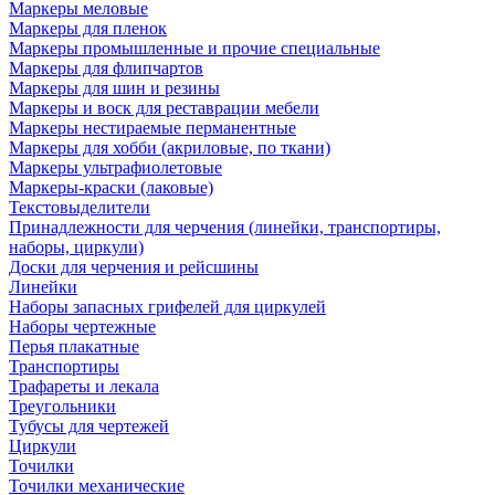
Маркеры меловые
Маркеры для пленок
Маркеры промышленные и прочие специальные
Маркеры для флипчартов
Маркеры для шин и резины
Маркеры и воск для реставрации мебели
Маркеры нестираемые перманентные
Маркеры для хобби (акриловые, по ткани)
Маркеры ультрафиолетовые
Маркеры-краски (лаковые)
Текстовыделители
Принадлежности для черчения (линейки, транспортиры,
наборы, циркули)
Доски для черчения и рейсшины
Линейки
Наборы запасных грифелей для циркулей
Наборы чертежные
Перья плакатные
Транспортиры
Трафареты и лекала
Треугольники
Тубусы для чертежей
Циркули
Точилки
Точилки механические