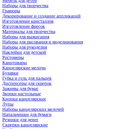
Мебель для детей
Наборы для творчества
Гравюры
Декорирование и создание аппликаций
Изготовление кристаллов
Изготовление фресок
Материалы для творчества
Наборы для выжигания
Наборы для рисования и моделирования
Наборы для рукоделия
Наклейки для детской
Ростомеры
Канцтовары
Канцелярские мелочи
Булавки
Губка и гель для пальцев
Диспенсеры для скрепок
Зажимы для бумаг
Звонки настольные
Кнопки канцелярские
Лупы
Наборы канцелярских мелочей
Напальчники для бумаги
Резинки для денег
Скрепки канцелярские