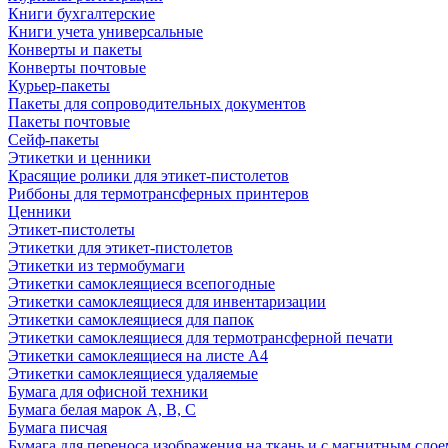
Книги бухгалтерские
Книги учета универсальные
Конверты и пакеты
Конверты почтовые
Курьер-пакеты
Пакеты для сопроводительных документов
Пакеты почтовые
Сейф-пакеты
Этикетки и ценники
Красящие ролики для этикет-пистолетов
Риббоны для термотрансферных принтеров
Ценники
Этикет-пистолеты
Этикетки для этикет-пистолетов
Этикетки из термобумаги
Этикетки самоклеящиеся всепогодные
Этикетки самоклеящиеся для инвентаризации
Этикетки самоклеящиеся для папок
Этикетки самоклеящиеся для термотрансферной печати
Этикетки самоклеящиеся на листе А4
Этикетки самоклеящиеся удаляемые
Бумага для офисной техники
Бумага белая марок А, В, С
Бумага писчая
Бумага для переноса изображения на ткань и с магнитным слое