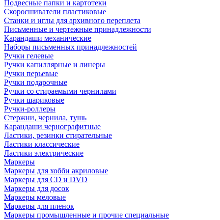
Подвесные папки и картотеки
Скоросшиватели пластиковые
Станки и иглы для архивного переплета
Письменные и чертежные принадлежности
Карандаши механические
Наборы письменных принадлежностей
Ручки гелевые
Ручки капиллярные и линеры
Ручки перьевые
Ручки подарочные
Ручки со стираемыми чернилами
Ручки шариковые
Ручки-роллеры
Стержни, чернила, тушь
Карандаши чернографитные
Ластики, резинки стирательные
Ластики классические
Ластики электрические
Маркеры
Маркеры для хобби акриловые
Маркеры для CD и DVD
Маркеры для досок
Маркеры меловые
Маркеры для пленок
Маркеры промышленные и прочие специальные