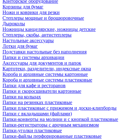
Конторское оборудование
Корзины для бумаг
Ножи и коврики для резки
Степлеры мощные и брошюровочные
Дыроколы
Ножницы канцелярские, ножницы детские
Степлеры, скобы, антистеплеры
Настольные аксессуары
Лотки для бумаг
Подставки настольные без наполнения
Папки и системы архивации
Аксессуары для документов и папок
Картотеки, разделители, индексные окна
Короба и архивные системы картонные
Короба и архивные системы пластиковые
Папки для кафе и ресторанов
Папки и скоросшиватели картонные
Папки на кольцах
Папки на резинках пластиковые
Папки пластиковые с прижимом и доски-клипборды
Папки с вкладышами (файлами)
Папки-конверты на молнии и с кнопкой пластиковые
Папки-регистраторы с арочным механизмом
Папки-уголки пластиковые
Папки-файлы перфорированные пластиковые