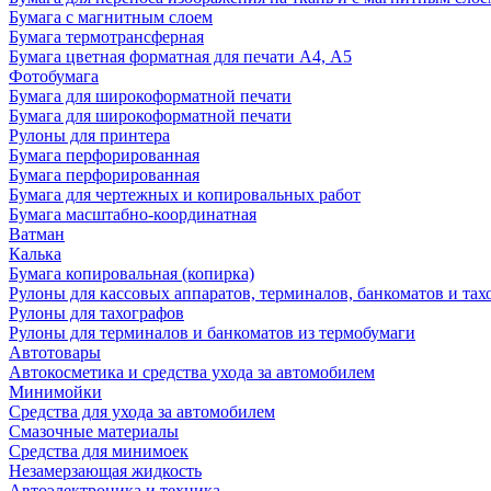
Бумага с магнитным слоем
Бумага термотрансферная
Бумага цветная форматная для печати А4, А5
Фотобумага
Бумага для широкоформатной печати
Бумага для широкоформатной печати
Рулоны для принтера
Бумага перфорированная
Бумага перфорированная
Бумага для чертежных и копировальных работ
Бумага масштабно-координатная
Ватман
Калька
Бумага копировальная (копирка)
Рулоны для кассовых аппаратов, терминалов, банкоматов и тах
Рулоны для тахографов
Рулоны для терминалов и банкоматов из термобумаги
Автотовары
Автокосметика и средства ухода за автомобилем
Минимойки
Средства для ухода за автомобилем
Смазочные материалы
Средства для минимоек
Незамерзающая жидкость
Автоэлектроника и техника