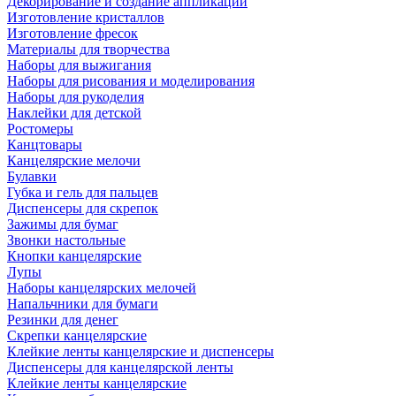
Декорирование и создание аппликаций
Изготовление кристаллов
Изготовление фресок
Материалы для творчества
Наборы для выжигания
Наборы для рисования и моделирования
Наборы для рукоделия
Наклейки для детской
Ростомеры
Канцтовары
Канцелярские мелочи
Булавки
Губка и гель для пальцев
Диспенсеры для скрепок
Зажимы для бумаг
Звонки настольные
Кнопки канцелярские
Лупы
Наборы канцелярских мелочей
Напальчники для бумаги
Резинки для денег
Скрепки канцелярские
Клейкие ленты канцелярские и диспенсеры
Диспенсеры для канцелярской ленты
Клейкие ленты канцелярские