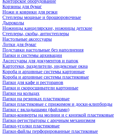
Конторское оборудование
Корзины для бумаг
Ножи и коврики для резки
Степлеры мощные и брошюровочные
Дыроколы
Ножницы канцелярские, ножницы детские
Степлеры, скобы, антистеплеры
Настольные аксессуары
Лотки для бумаг
Подставки настольные без наполнения
Папки и системы архивации
Аксессуары для документов и папок
Картотеки, разделители, индексные окна
Короба и архивные системы картонные
Короба и архивные системы пластиковые
Папки для кафе и ресторанов
Папки и скоросшиватели картонные
Папки на кольцах
Папки на резинках пластиковые
Папки пластиковые с прижимом и доски-клипборды
Папки с вкладышами (файлами)
Папки-конверты на молнии и с кнопкой пластиковые
Папки-регистраторы с арочным механизмом
Папки-уголки пластиковые
Папки-файлы перфорированные пластиковые