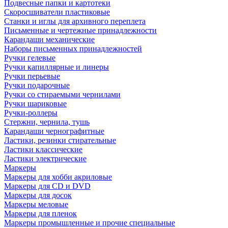
Подвесные папки и картотеки
Скоросшиватели пластиковые
Станки и иглы для архивного переплета
Письменные и чертежные принадлежности
Карандаши механические
Наборы письменных принадлежностей
Ручки гелевые
Ручки капиллярные и линеры
Ручки перьевые
Ручки подарочные
Ручки со стираемыми чернилами
Ручки шариковые
Ручки-роллеры
Стержни, чернила, тушь
Карандаши чернографитные
Ластики, резинки стирательные
Ластики классические
Ластики электрические
Маркеры
Маркеры для хобби акриловые
Маркеры для CD и DVD
Маркеры для досок
Маркеры меловые
Маркеры для пленок
Маркеры промышленные и прочие специальные