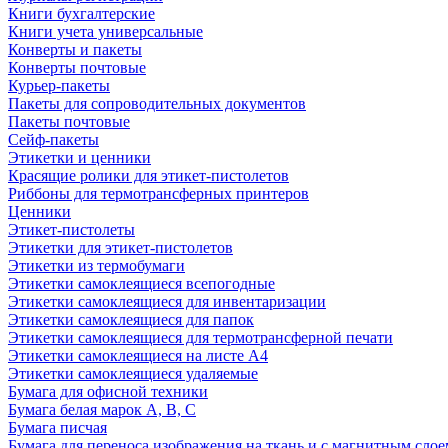
Книги бухгалтерские
Книги учета универсальные
Конверты и пакеты
Конверты почтовые
Курьер-пакеты
Пакеты для сопроводительных документов
Пакеты почтовые
Сейф-пакеты
Этикетки и ценники
Красящие ролики для этикет-пистолетов
Риббоны для термотрансферных принтеров
Ценники
Этикет-пистолеты
Этикетки для этикет-пистолетов
Этикетки из термобумаги
Этикетки самоклеящиеся всепогодные
Этикетки самоклеящиеся для инвентаризации
Этикетки самоклеящиеся для папок
Этикетки самоклеящиеся для термотрансферной печати
Этикетки самоклеящиеся на листе А4
Этикетки самоклеящиеся удаляемые
Бумага для офисной техники
Бумага белая марок А, В, С
Бумага писчая
Бумага для переноса изображения на ткань и с магнитным слое