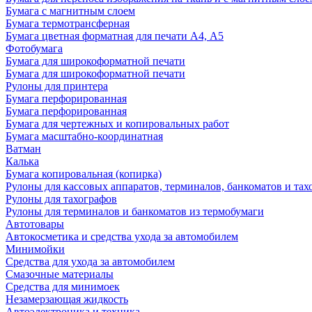
Бумага с магнитным слоем
Бумага термотрансферная
Бумага цветная форматная для печати А4, А5
Фотобумага
Бумага для широкоформатной печати
Бумага для широкоформатной печати
Рулоны для принтера
Бумага перфорированная
Бумага перфорированная
Бумага для чертежных и копировальных работ
Бумага масштабно-координатная
Ватман
Калька
Бумага копировальная (копирка)
Рулоны для кассовых аппаратов, терминалов, банкоматов и тах
Рулоны для тахографов
Рулоны для терминалов и банкоматов из термобумаги
Автотовары
Автокосметика и средства ухода за автомобилем
Минимойки
Средства для ухода за автомобилем
Смазочные материалы
Средства для минимоек
Незамерзающая жидкость
Автоэлектроника и техника