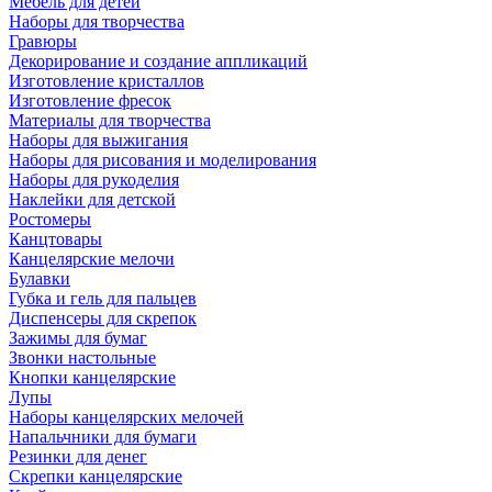
Мебель для детей
Наборы для творчества
Гравюры
Декорирование и создание аппликаций
Изготовление кристаллов
Изготовление фресок
Материалы для творчества
Наборы для выжигания
Наборы для рисования и моделирования
Наборы для рукоделия
Наклейки для детской
Ростомеры
Канцтовары
Канцелярские мелочи
Булавки
Губка и гель для пальцев
Диспенсеры для скрепок
Зажимы для бумаг
Звонки настольные
Кнопки канцелярские
Лупы
Наборы канцелярских мелочей
Напальчники для бумаги
Резинки для денег
Скрепки канцелярские