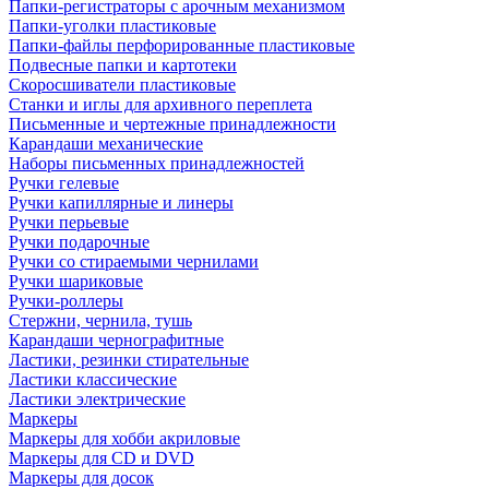
Папки-регистраторы с арочным механизмом
Папки-уголки пластиковые
Папки-файлы перфорированные пластиковые
Подвесные папки и картотеки
Скоросшиватели пластиковые
Станки и иглы для архивного переплета
Письменные и чертежные принадлежности
Карандаши механические
Наборы письменных принадлежностей
Ручки гелевые
Ручки капиллярные и линеры
Ручки перьевые
Ручки подарочные
Ручки со стираемыми чернилами
Ручки шариковые
Ручки-роллеры
Стержни, чернила, тушь
Карандаши чернографитные
Ластики, резинки стирательные
Ластики классические
Ластики электрические
Маркеры
Маркеры для хобби акриловые
Маркеры для CD и DVD
Маркеры для досок