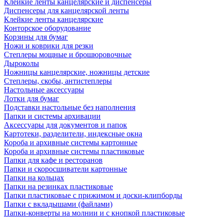
Клейкие ленты канцелярские и диспенсеры
Диспенсеры для канцелярской ленты
Клейкие ленты канцелярские
Конторское оборудование
Корзины для бумаг
Ножи и коврики для резки
Степлеры мощные и брошюровочные
Дыроколы
Ножницы канцелярские, ножницы детские
Степлеры, скобы, антистеплеры
Настольные аксессуары
Лотки для бумаг
Подставки настольные без наполнения
Папки и системы архивации
Аксессуары для документов и папок
Картотеки, разделители, индексные окна
Короба и архивные системы картонные
Короба и архивные системы пластиковые
Папки для кафе и ресторанов
Папки и скоросшиватели картонные
Папки на кольцах
Папки на резинках пластиковые
Папки пластиковые с прижимом и доски-клипборды
Папки с вкладышами (файлами)
Папки-конверты на молнии и с кнопкой пластиковые