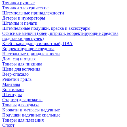
Точилки ручные
Точилки электрические
Штемпельные принадлежности
Датеры и нумераторы
Штампы и печати
Штемпельные подушки, краска и аксессуары
Офисные мелочи (клеи, штрихи, корректирующие средства,
подставки для ручек)
Клей - карандаш, силикатный, ПВА
Корректирующие средства
Настольные принадлежности
Дом, сад и отдых
Товары для пикника
Щепа для копчения
Веер-опахало
Решетки-гриль
Мангалы
Коптильни
Шампуры
Стартер для розжига
Товары для отдыха
Кровати и матрасы надувные
Подушки надувные спальные
Товары для плавания
Спорт