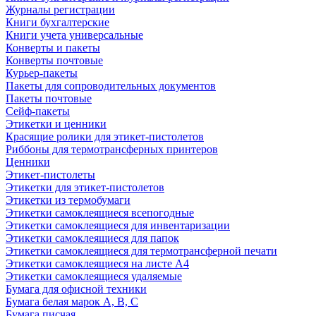
Журналы регистрации
Книги бухгалтерские
Книги учета универсальные
Конверты и пакеты
Конверты почтовые
Курьер-пакеты
Пакеты для сопроводительных документов
Пакеты почтовые
Сейф-пакеты
Этикетки и ценники
Красящие ролики для этикет-пистолетов
Риббоны для термотрансферных принтеров
Ценники
Этикет-пистолеты
Этикетки для этикет-пистолетов
Этикетки из термобумаги
Этикетки самоклеящиеся всепогодные
Этикетки самоклеящиеся для инвентаризации
Этикетки самоклеящиеся для папок
Этикетки самоклеящиеся для термотрансферной печати
Этикетки самоклеящиеся на листе А4
Этикетки самоклеящиеся удаляемые
Бумага для офисной техники
Бумага белая марок А, В, С
Бумага писчая