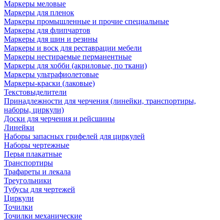
Маркеры меловые
Маркеры для пленок
Маркеры промышленные и прочие специальные
Маркеры для флипчартов
Маркеры для шин и резины
Маркеры и воск для реставрации мебели
Маркеры нестираемые перманентные
Маркеры для хобби (акриловые, по ткани)
Маркеры ультрафиолетовые
Маркеры-краски (лаковые)
Текстовыделители
Принадлежности для черчения (линейки, транспортиры,
наборы, циркули)
Доски для черчения и рейсшины
Линейки
Наборы запасных грифелей для циркулей
Наборы чертежные
Перья плакатные
Транспортиры
Трафареты и лекала
Треугольники
Тубусы для чертежей
Циркули
Точилки
Точилки механические