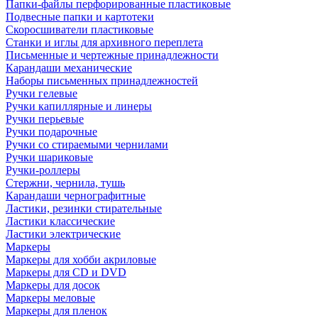
Папки-файлы перфорированные пластиковые
Подвесные папки и картотеки
Скоросшиватели пластиковые
Станки и иглы для архивного переплета
Письменные и чертежные принадлежности
Карандаши механические
Наборы письменных принадлежностей
Ручки гелевые
Ручки капиллярные и линеры
Ручки перьевые
Ручки подарочные
Ручки со стираемыми чернилами
Ручки шариковые
Ручки-роллеры
Стержни, чернила, тушь
Карандаши чернографитные
Ластики, резинки стирательные
Ластики классические
Ластики электрические
Маркеры
Маркеры для хобби акриловые
Маркеры для CD и DVD
Маркеры для досок
Маркеры меловые
Маркеры для пленок