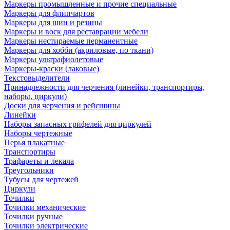
Маркеры промышленные и прочие специальные
Маркеры для флипчартов
Маркеры для шин и резины
Маркеры и воск для реставрации мебели
Маркеры нестираемые перманентные
Маркеры для хобби (акриловые, по ткани)
Маркеры ультрафиолетовые
Маркеры-краски (лаковые)
Текстовыделители
Принадлежности для черчения (линейки, транспортиры,
наборы, циркули)
Доски для черчения и рейсшины
Линейки
Наборы запасных грифелей для циркулей
Наборы чертежные
Перья плакатные
Транспортиры
Трафареты и лекала
Треугольники
Тубусы для чертежей
Циркули
Точилки
Точилки механические
Точилки ручные
Точилки электрические