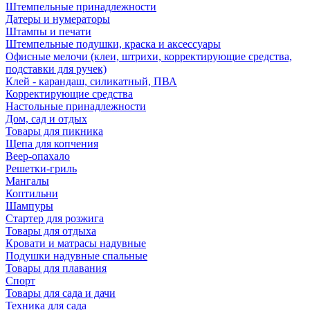
Штемпельные принадлежности
Датеры и нумераторы
Штампы и печати
Штемпельные подушки, краска и аксессуары
Офисные мелочи (клеи, штрихи, корректирующие средства,
подставки для ручек)
Клей - карандаш, силикатный, ПВА
Корректирующие средства
Настольные принадлежности
Дом, сад и отдых
Товары для пикника
Щепа для копчения
Веер-опахало
Решетки-гриль
Мангалы
Коптильни
Шампуры
Стартер для розжига
Товары для отдыха
Кровати и матрасы надувные
Подушки надувные спальные
Товары для плавания
Спорт
Товары для сада и дачи
Техника для сада