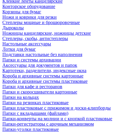
Клейкие ленты канцелярские
Конторское оборудование
Корзины для бумаг
Ножи и коврики для резки
Степлеры мощные и брошюровочные
Дыроколы
Ножницы канцелярские, ножницы детские
Степлеры, скобы, антистеплеры
Настольные аксессуары
Лотки для бумаг
Подставки настольные без наполнения
Папки и системы архивации
Аксессуары для документов и папок
Картотеки, разделители, индексные окна
Короба и архивные системы картонные
Короба и архивные системы пластиковые
Папки для кафе и ресторанов
Папки и скоросшиватели картонные
Папки на кольцах
Папки на резинках пластиковые
Папки пластиковые с прижимом и доски-клипборды
Папки с вкладышами (файлами)
Папки-конверты на молнии и с кнопкой пластиковые
Папки-регистраторы с арочным механизмом
Папки-уголки пластиковые