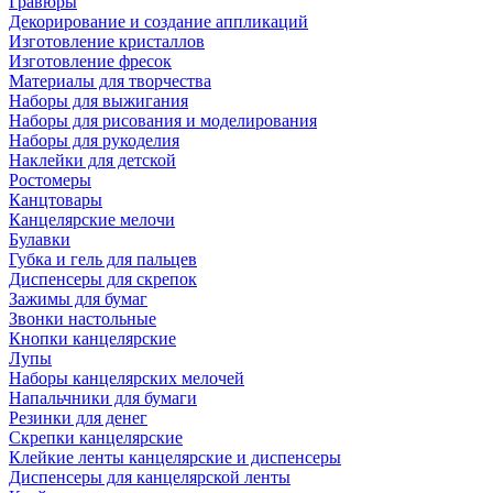
Гравюры
Декорирование и создание аппликаций
Изготовление кристаллов
Изготовление фресок
Материалы для творчества
Наборы для выжигания
Наборы для рисования и моделирования
Наборы для рукоделия
Наклейки для детской
Ростомеры
Канцтовары
Канцелярские мелочи
Булавки
Губка и гель для пальцев
Диспенсеры для скрепок
Зажимы для бумаг
Звонки настольные
Кнопки канцелярские
Лупы
Наборы канцелярских мелочей
Напальчники для бумаги
Резинки для денег
Скрепки канцелярские
Клейкие ленты канцелярские и диспенсеры
Диспенсеры для канцелярской ленты