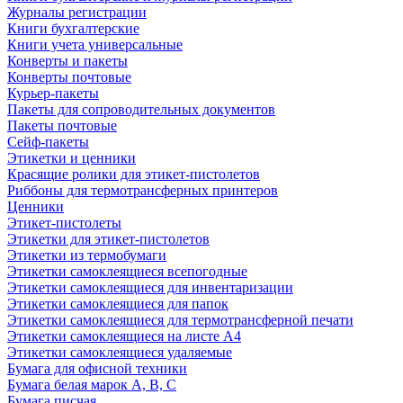
Журналы регистрации
Книги бухгалтерские
Книги учета универсальные
Конверты и пакеты
Конверты почтовые
Курьер-пакеты
Пакеты для сопроводительных документов
Пакеты почтовые
Сейф-пакеты
Этикетки и ценники
Красящие ролики для этикет-пистолетов
Риббоны для термотрансферных принтеров
Ценники
Этикет-пистолеты
Этикетки для этикет-пистолетов
Этикетки из термобумаги
Этикетки самоклеящиеся всепогодные
Этикетки самоклеящиеся для инвентаризации
Этикетки самоклеящиеся для папок
Этикетки самоклеящиеся для термотрансферной печати
Этикетки самоклеящиеся на листе А4
Этикетки самоклеящиеся удаляемые
Бумага для офисной техники
Бумага белая марок А, В, С
Бумага писчая