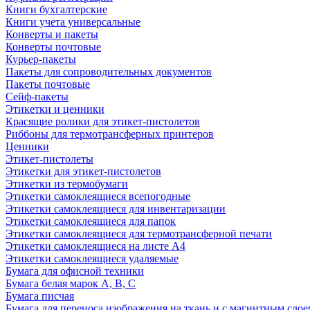
Книги бухгалтерские
Книги учета универсальные
Конверты и пакеты
Конверты почтовые
Курьер-пакеты
Пакеты для сопроводительных документов
Пакеты почтовые
Сейф-пакеты
Этикетки и ценники
Красящие ролики для этикет-пистолетов
Риббоны для термотрансферных принтеров
Ценники
Этикет-пистолеты
Этикетки для этикет-пистолетов
Этикетки из термобумаги
Этикетки самоклеящиеся всепогодные
Этикетки самоклеящиеся для инвентаризации
Этикетки самоклеящиеся для папок
Этикетки самоклеящиеся для термотрансферной печати
Этикетки самоклеящиеся на листе А4
Этикетки самоклеящиеся удаляемые
Бумага для офисной техники
Бумага белая марок А, В, С
Бумага писчая
Бумага для переноса изображения на ткань и с магнитным слое