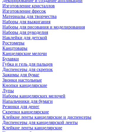
Декорирование и создание аппликаций
Изготовление кристаллов
Изготовление фресок
Материалы для творчества
Наборы для выжигания
Наборы для рисования и моделирования
Наборы для рукоделия
Наклейки для детской
Ростомеры
Канцтовары
Канцелярские мелочи
Булавки
Губка и гель для пальцев
Диспенсеры для скрепок
Зажимы для бумаг
Звонки настольные
Кнопки канцелярские
Лупы
Наборы канцелярских мелочей
Напальчники для бумаги
Резинки для денег
Скрепки канцелярские
Клейкие ленты канцелярские и диспенсеры
Диспенсеры для канцелярской ленты
Клейкие ленты канцелярские