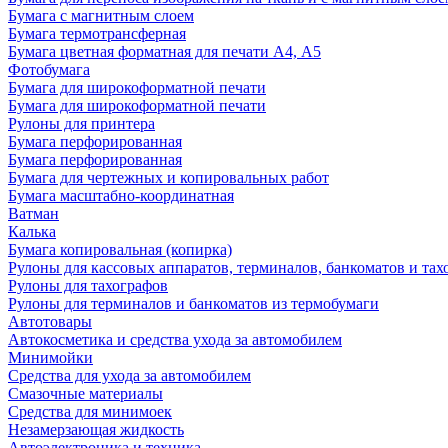
Бумага с магнитным слоем
Бумага термотрансферная
Бумага цветная форматная для печати А4, А5
Фотобумага
Бумага для широкоформатной печати
Бумага для широкоформатной печати
Рулоны для принтера
Бумага перфорированная
Бумага перфорированная
Бумага для чертежных и копировальных работ
Бумага масштабно-координатная
Ватман
Калька
Бумага копировальная (копирка)
Рулоны для кассовых аппаратов, терминалов, банкоматов и тах
Рулоны для тахографов
Рулоны для терминалов и банкоматов из термобумаги
Автотовары
Автокосметика и средства ухода за автомобилем
Минимойки
Средства для ухода за автомобилем
Смазочные материалы
Средства для минимоек
Незамерзающая жидкость
Автоэлектроника и техника