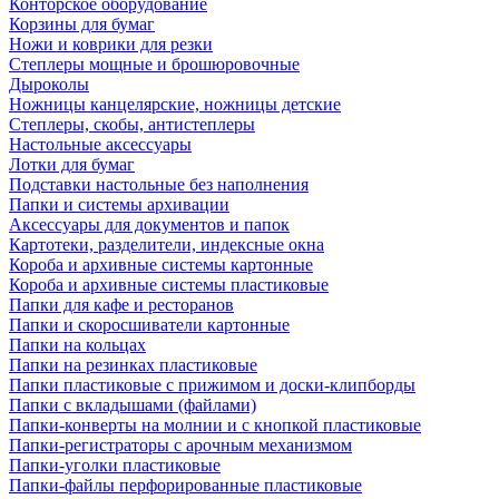
Конторское оборудование
Корзины для бумаг
Ножи и коврики для резки
Степлеры мощные и брошюровочные
Дыроколы
Ножницы канцелярские, ножницы детские
Степлеры, скобы, антистеплеры
Настольные аксессуары
Лотки для бумаг
Подставки настольные без наполнения
Папки и системы архивации
Аксессуары для документов и папок
Картотеки, разделители, индексные окна
Короба и архивные системы картонные
Короба и архивные системы пластиковые
Папки для кафе и ресторанов
Папки и скоросшиватели картонные
Папки на кольцах
Папки на резинках пластиковые
Папки пластиковые с прижимом и доски-клипборды
Папки с вкладышами (файлами)
Папки-конверты на молнии и с кнопкой пластиковые
Папки-регистраторы с арочным механизмом
Папки-уголки пластиковые
Папки-файлы перфорированные пластиковые