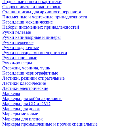
Подвесные папки и картотеки
Скоросшиватели пластиковые
Станки и иглы для архивного переплета
Письменные и чертежные принадлежности
Карандаши механические
Наборы письменных принадлежностей
Ручки гелевые
Ручки капиллярные и линеры
Ручки перьевые
Ручки подарочные
Ручки со стираемыми чернилами
Ручки шариковые
Ручки-роллеры
Стержни, чернила, тушь
Карандаши чернографитные
Ластики, резинки стирательные
Ластики классические
Ластики электрические
Маркеры
Маркеры для хобби акриловые
Маркеры для CD и DVD
Маркеры для досок
Маркеры меловые
Маркеры для пленок
Маркеры промышленные и прочие специальные