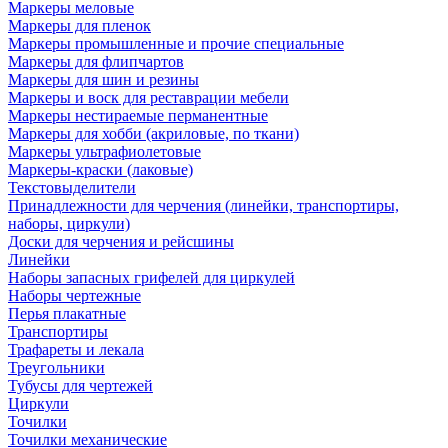
Маркеры меловые
Маркеры для пленок
Маркеры промышленные и прочие специальные
Маркеры для флипчартов
Маркеры для шин и резины
Маркеры и воск для реставрации мебели
Маркеры нестираемые перманентные
Маркеры для хобби (акриловые, по ткани)
Маркеры ультрафиолетовые
Маркеры-краски (лаковые)
Текстовыделители
Принадлежности для черчения (линейки, транспортиры,
наборы, циркули)
Доски для черчения и рейсшины
Линейки
Наборы запасных грифелей для циркулей
Наборы чертежные
Перья плакатные
Транспортиры
Трафареты и лекала
Треугольники
Тубусы для чертежей
Циркули
Точилки
Точилки механические