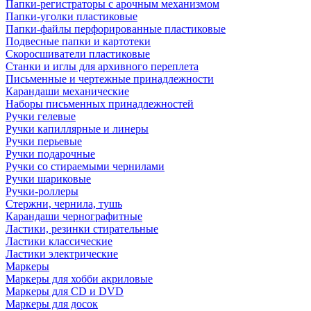
Папки-регистраторы с арочным механизмом
Папки-уголки пластиковые
Папки-файлы перфорированные пластиковые
Подвесные папки и картотеки
Скоросшиватели пластиковые
Станки и иглы для архивного переплета
Письменные и чертежные принадлежности
Карандаши механические
Наборы письменных принадлежностей
Ручки гелевые
Ручки капиллярные и линеры
Ручки перьевые
Ручки подарочные
Ручки со стираемыми чернилами
Ручки шариковые
Ручки-роллеры
Стержни, чернила, тушь
Карандаши чернографитные
Ластики, резинки стирательные
Ластики классические
Ластики электрические
Маркеры
Маркеры для хобби акриловые
Маркеры для CD и DVD
Маркеры для досок