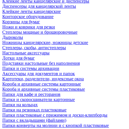
Клейкие ленты канцелярские и диспенсеры
Диспенсеры для канцелярской ленты
Клейкие ленты канцелярские
Конторское оборудование
Корзины для бумаг
Ножи и коврики для резки
Степлеры мощные и брошюровочные
Дыроколы
Ножницы канцелярские, ножницы детские
Степлеры, скобы, антистеплеры
Настольные аксессуары
Лотки для бумаг
Подставки настольные без наполнения
Папки и системы архивации
Аксессуары для документов и папок
Картотеки, разделители, индексные окна
Короба и архивные системы картонные
Короба и архивные системы пластиковые
Папки для кафе и ресторанов
Папки и скоросшиватели картонные
Папки на кольцах
Папки на резинках пластиковые
Папки пластиковые с прижимом и доски-клипборды
Папки с вкладышами (файлами)
Папки-конверты на молнии и с кнопкой пластиковые