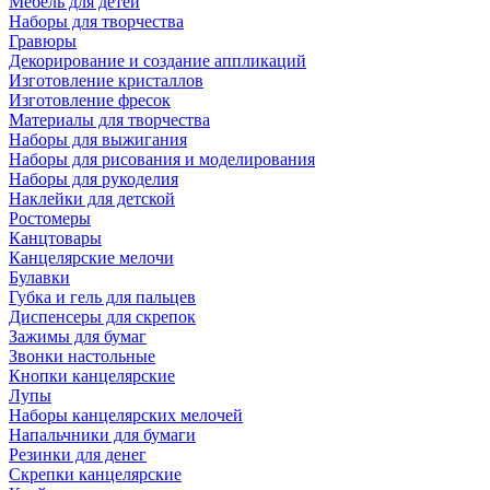
Мебель для детей
Наборы для творчества
Гравюры
Декорирование и создание аппликаций
Изготовление кристаллов
Изготовление фресок
Материалы для творчества
Наборы для выжигания
Наборы для рисования и моделирования
Наборы для рукоделия
Наклейки для детской
Ростомеры
Канцтовары
Канцелярские мелочи
Булавки
Губка и гель для пальцев
Диспенсеры для скрепок
Зажимы для бумаг
Звонки настольные
Кнопки канцелярские
Лупы
Наборы канцелярских мелочей
Напальчники для бумаги
Резинки для денег
Скрепки канцелярские