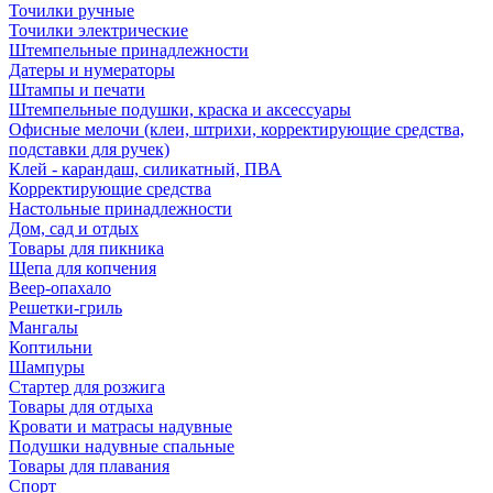
Точилки ручные
Точилки электрические
Штемпельные принадлежности
Датеры и нумераторы
Штампы и печати
Штемпельные подушки, краска и аксессуары
Офисные мелочи (клеи, штрихи, корректирующие средства,
подставки для ручек)
Клей - карандаш, силикатный, ПВА
Корректирующие средства
Настольные принадлежности
Дом, сад и отдых
Товары для пикника
Щепа для копчения
Веер-опахало
Решетки-гриль
Мангалы
Коптильни
Шампуры
Стартер для розжига
Товары для отдыха
Кровати и матрасы надувные
Подушки надувные спальные
Товары для плавания
Спорт