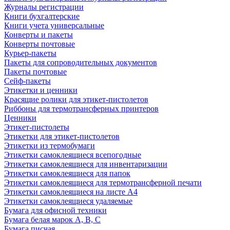
Журналы регистрации
Книги бухгалтерские
Книги учета универсальные
Конверты и пакеты
Конверты почтовые
Курьер-пакеты
Пакеты для сопроводительных документов
Пакеты почтовые
Сейф-пакеты
Этикетки и ценники
Красящие ролики для этикет-пистолетов
Риббоны для термотрансферных принтеров
Ценники
Этикет-пистолеты
Этикетки для этикет-пистолетов
Этикетки из термобумаги
Этикетки самоклеящиеся всепогодные
Этикетки самоклеящиеся для инвентаризации
Этикетки самоклеящиеся для папок
Этикетки самоклеящиеся для термотрансферной печати
Этикетки самоклеящиеся на листе А4
Этикетки самоклеящиеся удаляемые
Бумага для офисной техники
Бумага белая марок А, В, С
Бумага писчая