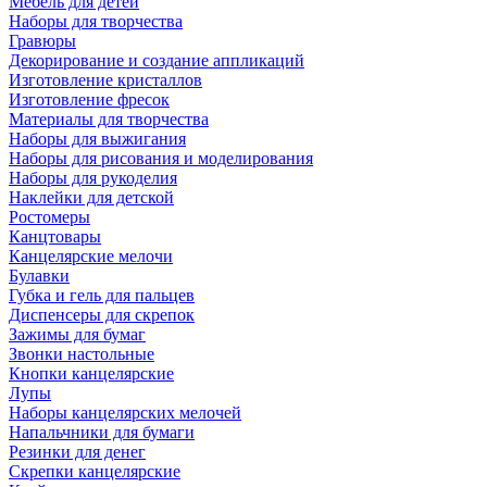
Мебель для детей
Наборы для творчества
Гравюры
Декорирование и создание аппликаций
Изготовление кристаллов
Изготовление фресок
Материалы для творчества
Наборы для выжигания
Наборы для рисования и моделирования
Наборы для рукоделия
Наклейки для детской
Ростомеры
Канцтовары
Канцелярские мелочи
Булавки
Губка и гель для пальцев
Диспенсеры для скрепок
Зажимы для бумаг
Звонки настольные
Кнопки канцелярские
Лупы
Наборы канцелярских мелочей
Напальчники для бумаги
Резинки для денег
Скрепки канцелярские