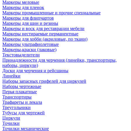
Маркеры меловые
Маркеры для пленок
Маркеры промышленные и прочие специальные
Маркеры для флипчартов
Маркеры для шин и резины
Маркеры и воск для реставрации мебели
Маркеры нестираемые перманентные
Маркеры для хобби (акриловые, по ткани)
Маркеры ультрафиолетовые
Маркеры-краски (лаковые)
Текстовыделители
Принадлежности для черчения (линейки, транспортиры,
наборы, циркули)
Доски для черчения и рейсшины
Линейки
Наборы запасных грифелей для циркулей
Наборы чертежные
Перья плакатные
Транспортиры
Трафареты и лекала
Треугольники
Тубусы для чертежей
Циркули
Точилки
Точилки механические