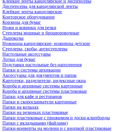
Клейкие ленты канцелярские и диспенсеры
Диспенсеры для канцелярской ленты
Клейкие ленты канцелярские
Конторское оборудование
Корзины для бумаг
Ножи и коврики для резки
Степлеры мощные и брошюровочные
Дыроколы
Ножницы канцелярские, ножницы детские
Степлеры, скобы, антистеплеры
Настольные аксессуары
Лотки для бумаг
Подставки настольные без наполнения
Папки и системы архивации
Аксессуары для документов и папок
Картотеки, разделители, индексные окна
Короба и архивные системы картонные
Короба и архивные системы пластиковые
Папки для кафе и ресторанов
Папки и скоросшиватели картонные
Папки на кольцах
Папки на резинках пластиковые
Папки пластиковые с прижимом и доски-клипборды
Папки с вкладышами (файлами)
Папки-конверты на молнии и с кнопкой пластиковые