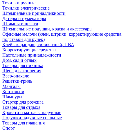
Точилки ручные
Точилки электрические
Штемпельные принадлежности
Датеры и нумераторы
Штампы и печати
Штемпельные подушки, краска и аксессуары
Офисные мелочи (клеи, штрихи, корректирующие средства,
подставки для ручек)
Клей - карандаш, силикатный, ПВА
Корректирующие средства
Настольные принадлежности
Дом, сад и отдых
Товары для пикника
Щепа для копчения
Веер-опахало
Решетки-гриль
Мангалы
Коптильни
Шампуры
Стартер для розжига
Товары для отдыха
Кровати и матрасы надувные
Подушки надувные спальные
Товары для плавания
Спорт