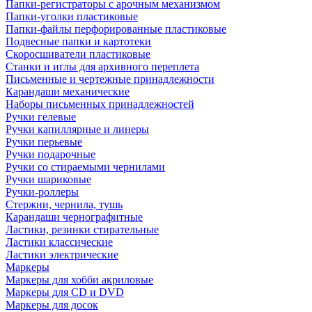
Папки-регистраторы с арочным механизмом
Папки-уголки пластиковые
Папки-файлы перфорированные пластиковые
Подвесные папки и картотеки
Скоросшиватели пластиковые
Станки и иглы для архивного переплета
Письменные и чертежные принадлежности
Карандаши механические
Наборы письменных принадлежностей
Ручки гелевые
Ручки капиллярные и линеры
Ручки перьевые
Ручки подарочные
Ручки со стираемыми чернилами
Ручки шариковые
Ручки-роллеры
Стержни, чернила, тушь
Карандаши чернографитные
Ластики, резинки стирательные
Ластики классические
Ластики электрические
Маркеры
Маркеры для хобби акриловые
Маркеры для CD и DVD
Маркеры для досок