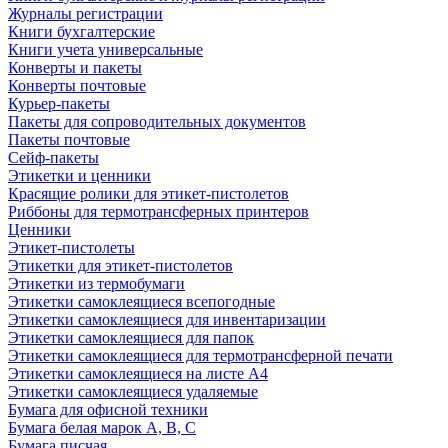
Журналы регистрации
Книги бухгалтерские
Книги учета универсальные
Конверты и пакеты
Конверты почтовые
Курьер-пакеты
Пакеты для сопроводительных документов
Пакеты почтовые
Сейф-пакеты
Этикетки и ценники
Красящие ролики для этикет-пистолетов
Риббоны для термотрансферных принтеров
Ценники
Этикет-пистолеты
Этикетки для этикет-пистолетов
Этикетки из термобумаги
Этикетки самоклеящиеся всепогодные
Этикетки самоклеящиеся для инвентаризации
Этикетки самоклеящиеся для папок
Этикетки самоклеящиеся для термотрансферной печати
Этикетки самоклеящиеся на листе А4
Этикетки самоклеящиеся удаляемые
Бумага для офисной техники
Бумага белая марок А, В, С
Бумага писчая