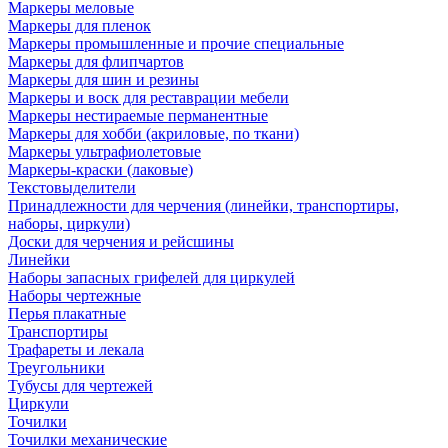
Маркеры меловые
Маркеры для пленок
Маркеры промышленные и прочие специальные
Маркеры для флипчартов
Маркеры для шин и резины
Маркеры и воск для реставрации мебели
Маркеры нестираемые перманентные
Маркеры для хобби (акриловые, по ткани)
Маркеры ультрафиолетовые
Маркеры-краски (лаковые)
Текстовыделители
Принадлежности для черчения (линейки, транспортиры,
наборы, циркули)
Доски для черчения и рейсшины
Линейки
Наборы запасных грифелей для циркулей
Наборы чертежные
Перья плакатные
Транспортиры
Трафареты и лекала
Треугольники
Тубусы для чертежей
Циркули
Точилки
Точилки механические