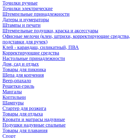
Точилки ручные
Точилки электрические
Штемпельные принадлежности
Датеры и нумераторы
Штампы и печати
Штемпельные подушки, краска и аксессуары
Офисные мелочи (клеи, штрихи, корректирующие средства,
подставки для ручек)
Клей - карандаш, силикатный, ПВА
Корректирующие средства
Настольные принадлежности
Дом, сад и отдых
Товары для пикника
Щепа для копчения
Веер-опахало
Решетки-гриль
Мангалы
Коптильни
Шампуры
Стартер для розжига
Товары для отдыха
Кровати и матрасы надувные
Подушки надувные спальные
Товары для плавания
Спорт