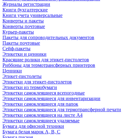
Журналы регистрации
Книги бухгалтерские
Книги учета универсальные
Конверты и пакеты
Конверты почтовые
Курьер-пакеты
Пакеты для сопроводительных документов
Пакеты почтовые
Сейф-пакеты
Этикетки и ценники
Красящие ролики для этикет-пистолетов
Риббоны для термотрансферных принтеров
Ценники
Этикет-пистолеты
Этикетки для этикет-пистолетов
Этикетки из термобумаги
Этикетки самоклеящиеся всепогодные
Этикетки самоклеящиеся для инвентаризации
Этикетки самоклеящиеся для папок
Этикетки самоклеящиеся для термотрансферной печати
Этикетки самоклеящиеся на листе А4
Этикетки самоклеящиеся удаляемые
Бумага для офисной техники
Бумага белая марок А, В, С
Бумага писчая