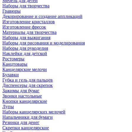
Мебель для детей
Наборы для творчества
Гравюры
Декорирование и создание аппликаций
Изготовление кристаллов
Изготовление фресок
Материалы для творчества
Наборы для выжигания
Наборы для рисования и моделирования
Наборы для рукоделия
Наклейки для детской
Ростомеры
Канцтовары
Канцелярские мелочи
Булавки
Губка и гель для пальцев
Диспенсеры для скрепок
Зажимы для бумаг
Звонки настольные
Кнопки канцелярские
Лупы
Наборы канцелярских мелочей
Напальчники для бумаги
Резинки для денег
Скрепки канцелярские