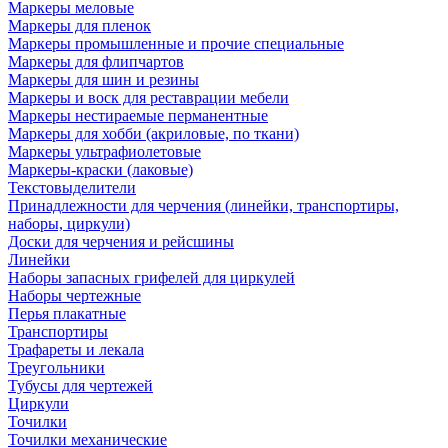
Маркеры меловые
Маркеры для пленок
Маркеры промышленные и прочие специальные
Маркеры для флипчартов
Маркеры для шин и резины
Маркеры и воск для реставрации мебели
Маркеры нестираемые перманентные
Маркеры для хобби (акриловые, по ткани)
Маркеры ультрафиолетовые
Маркеры-краски (лаковые)
Текстовыделители
Принадлежности для черчения (линейки, транспортиры,
наборы, циркули)
Доски для черчения и рейсшины
Линейки
Наборы запасных грифелей для циркулей
Наборы чертежные
Перья плакатные
Транспортиры
Трафареты и лекала
Треугольники
Тубусы для чертежей
Циркули
Точилки
Точилки механические