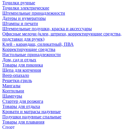
Точилки ручные
Точилки электрические
Штемпельные принадлежности
Датеры и нумераторы
Штампы и печати
Штемпельные подушки, краска и аксессуары
Офисные мелочи (клеи, штрихи, корректирующие средства,
подставки для ручек)
Клей - карандаш, силикатный, ПВА
Корректирующие средства
Настольные принадлежности
Дом, сад и отдых
Товары для пикника
Щепа для копчения
Веер-опахало
Решетки-гриль
Мангалы
Коптильни
Шампуры
Стартер для розжига
Товары для отдыха
Кровати и матрасы надувные
Подушки надувные спальные
Товары для плавания
Спорт