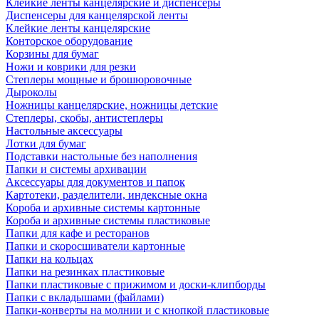
Клейкие ленты канцелярские и диспенсеры
Диспенсеры для канцелярской ленты
Клейкие ленты канцелярские
Конторское оборудование
Корзины для бумаг
Ножи и коврики для резки
Степлеры мощные и брошюровочные
Дыроколы
Ножницы канцелярские, ножницы детские
Степлеры, скобы, антистеплеры
Настольные аксессуары
Лотки для бумаг
Подставки настольные без наполнения
Папки и системы архивации
Аксессуары для документов и папок
Картотеки, разделители, индексные окна
Короба и архивные системы картонные
Короба и архивные системы пластиковые
Папки для кафе и ресторанов
Папки и скоросшиватели картонные
Папки на кольцах
Папки на резинках пластиковые
Папки пластиковые с прижимом и доски-клипборды
Папки с вкладышами (файлами)
Папки-конверты на молнии и с кнопкой пластиковые