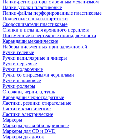
Папки-регистраторы с арочным механизмом
Папки-уголки пластиковые
Папки-файлы перфорированные пластиковые
Подвесные папки и картотеки
Скоросшиватели пластиковые
Станки и иглы для архивного переплета
Письменные и чертежные принадлежности
Карандаши механические
Наборы письменных принадлежностей
Ручки гелевые
Ручки капиллярные и линеры
Ручки перьевые
Ручки подарочные
Ручки со стираемыми чернилами
Ручки шариковые
Ручки-роллеры
Стержни, чернила, тушь
Карандаши чернографитные
Ластики, резинки стирательные
Ластики классические
Ластики электрические
Маркеры
Маркеры для хобби акриловые
Маркеры для CD и DVD
Маркеры для досок