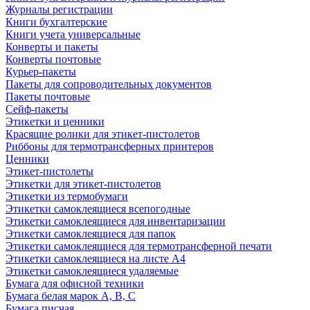
Журналы регистрации
Книги бухгалтерские
Книги учета универсальные
Конверты и пакеты
Конверты почтовые
Курьер-пакеты
Пакеты для сопроводительных документов
Пакеты почтовые
Сейф-пакеты
Этикетки и ценники
Красящие ролики для этикет-пистолетов
Риббоны для термотрансферных принтеров
Ценники
Этикет-пистолеты
Этикетки для этикет-пистолетов
Этикетки из термобумаги
Этикетки самоклеящиеся всепогодные
Этикетки самоклеящиеся для инвентаризации
Этикетки самоклеящиеся для папок
Этикетки самоклеящиеся для термотрансферной печати
Этикетки самоклеящиеся на листе А4
Этикетки самоклеящиеся удаляемые
Бумага для офисной техники
Бумага белая марок А, В, С
Бумага писчая