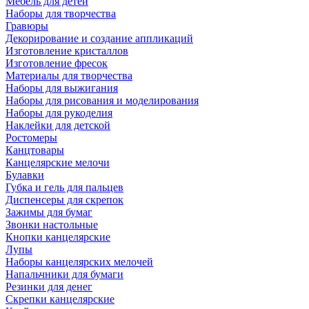
Мебель для детей
Наборы для творчества
Гравюры
Декорирование и создание аппликаций
Изготовление кристаллов
Изготовление фресок
Материалы для творчества
Наборы для выжигания
Наборы для рисования и моделирования
Наборы для рукоделия
Наклейки для детской
Ростомеры
Канцтовары
Канцелярские мелочи
Булавки
Губка и гель для пальцев
Диспенсеры для скрепок
Зажимы для бумаг
Звонки настольные
Кнопки канцелярские
Лупы
Наборы канцелярских мелочей
Напальчники для бумаги
Резинки для денег
Скрепки канцелярские