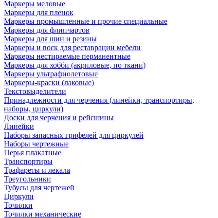
Маркеры меловые
Маркеры для пленок
Маркеры промышленные и прочие специальные
Маркеры для флипчартов
Маркеры для шин и резины
Маркеры и воск для реставрации мебели
Маркеры нестираемые перманентные
Маркеры для хобби (акриловые, по ткани)
Маркеры ультрафиолетовые
Маркеры-краски (лаковые)
Текстовыделители
Принадлежности для черчения (линейки, транспортиры,
наборы, циркули)
Доски для черчения и рейсшины
Линейки
Наборы запасных грифелей для циркулей
Наборы чертежные
Перья плакатные
Транспортиры
Трафареты и лекала
Треугольники
Тубусы для чертежей
Циркули
Точилки
Точилки механические