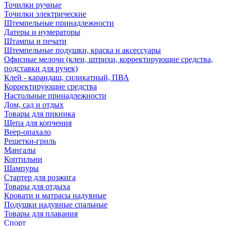
Точилки ручные
Точилки электрические
Штемпельные принадлежности
Датеры и нумераторы
Штампы и печати
Штемпельные подушки, краска и аксессуары
Офисные мелочи (клеи, штрихи, корректирующие средства,
подставки для ручек)
Клей - карандаш, силикатный, ПВА
Корректирующие средства
Настольные принадлежности
Дом, сад и отдых
Товары для пикника
Щепа для копчения
Веер-опахало
Решетки-гриль
Мангалы
Коптильни
Шампуры
Стартер для розжига
Товары для отдыха
Кровати и матрасы надувные
Подушки надувные спальные
Товары для плавания
Спорт