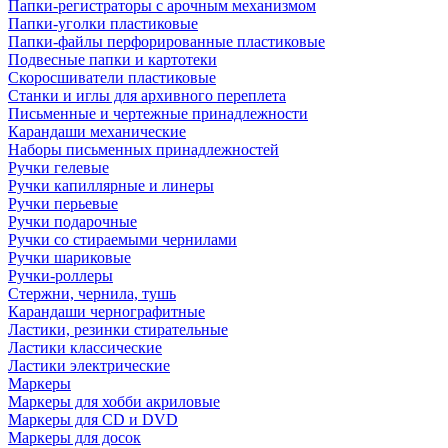
Папки-регистраторы с арочным механизмом
Папки-уголки пластиковые
Папки-файлы перфорированные пластиковые
Подвесные папки и картотеки
Скоросшиватели пластиковые
Станки и иглы для архивного переплета
Письменные и чертежные принадлежности
Карандаши механические
Наборы письменных принадлежностей
Ручки гелевые
Ручки капиллярные и линеры
Ручки перьевые
Ручки подарочные
Ручки со стираемыми чернилами
Ручки шариковые
Ручки-роллеры
Стержни, чернила, тушь
Карандаши чернографитные
Ластики, резинки стирательные
Ластики классические
Ластики электрические
Маркеры
Маркеры для хобби акриловые
Маркеры для CD и DVD
Маркеры для досок