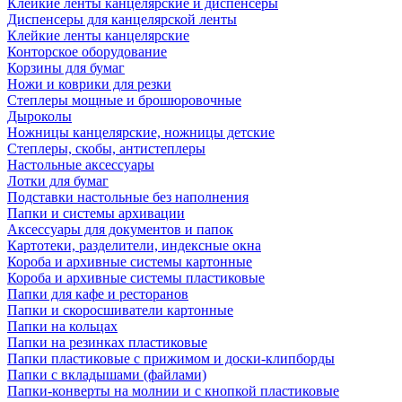
Клейкие ленты канцелярские и диспенсеры
Диспенсеры для канцелярской ленты
Клейкие ленты канцелярские
Конторское оборудование
Корзины для бумаг
Ножи и коврики для резки
Степлеры мощные и брошюровочные
Дыроколы
Ножницы канцелярские, ножницы детские
Степлеры, скобы, антистеплеры
Настольные аксессуары
Лотки для бумаг
Подставки настольные без наполнения
Папки и системы архивации
Аксессуары для документов и папок
Картотеки, разделители, индексные окна
Короба и архивные системы картонные
Короба и архивные системы пластиковые
Папки для кафе и ресторанов
Папки и скоросшиватели картонные
Папки на кольцах
Папки на резинках пластиковые
Папки пластиковые с прижимом и доски-клипборды
Папки с вкладышами (файлами)
Папки-конверты на молнии и с кнопкой пластиковые