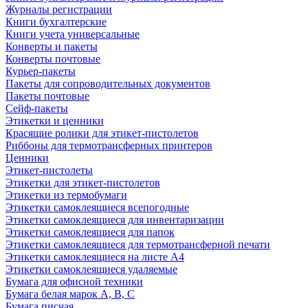
Журналы регистрации
Книги бухгалтерские
Книги учета универсальные
Конверты и пакеты
Конверты почтовые
Курьер-пакеты
Пакеты для сопроводительных документов
Пакеты почтовые
Сейф-пакеты
Этикетки и ценники
Красящие ролики для этикет-пистолетов
Риббоны для термотрансферных принтеров
Ценники
Этикет-пистолеты
Этикетки для этикет-пистолетов
Этикетки из термобумаги
Этикетки самоклеящиеся всепогодные
Этикетки самоклеящиеся для инвентаризации
Этикетки самоклеящиеся для папок
Этикетки самоклеящиеся для термотрансферной печати
Этикетки самоклеящиеся на листе А4
Этикетки самоклеящиеся удаляемые
Бумага для офисной техники
Бумага белая марок А, В, С
Бумага писчая