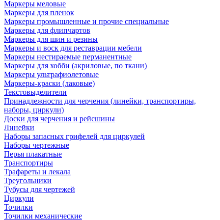
Маркеры меловые
Маркеры для пленок
Маркеры промышленные и прочие специальные
Маркеры для флипчартов
Маркеры для шин и резины
Маркеры и воск для реставрации мебели
Маркеры нестираемые перманентные
Маркеры для хобби (акриловые, по ткани)
Маркеры ультрафиолетовые
Маркеры-краски (лаковые)
Текстовыделители
Принадлежности для черчения (линейки, транспортиры,
наборы, циркули)
Доски для черчения и рейсшины
Линейки
Наборы запасных грифелей для циркулей
Наборы чертежные
Перья плакатные
Транспортиры
Трафареты и лекала
Треугольники
Тубусы для чертежей
Циркули
Точилки
Точилки механические