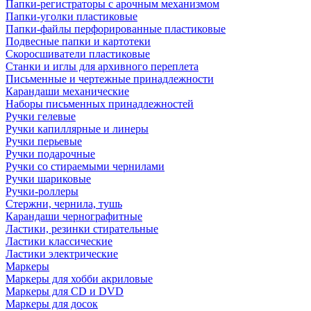
Папки-регистраторы с арочным механизмом
Папки-уголки пластиковые
Папки-файлы перфорированные пластиковые
Подвесные папки и картотеки
Скоросшиватели пластиковые
Станки и иглы для архивного переплета
Письменные и чертежные принадлежности
Карандаши механические
Наборы письменных принадлежностей
Ручки гелевые
Ручки капиллярные и линеры
Ручки перьевые
Ручки подарочные
Ручки со стираемыми чернилами
Ручки шариковые
Ручки-роллеры
Стержни, чернила, тушь
Карандаши чернографитные
Ластики, резинки стирательные
Ластики классические
Ластики электрические
Маркеры
Маркеры для хобби акриловые
Маркеры для CD и DVD
Маркеры для досок