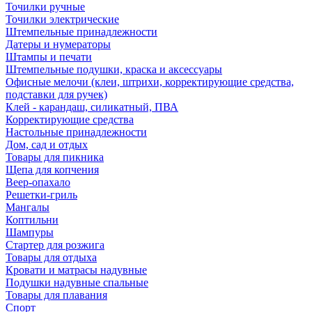
Точилки ручные
Точилки электрические
Штемпельные принадлежности
Датеры и нумераторы
Штампы и печати
Штемпельные подушки, краска и аксессуары
Офисные мелочи (клеи, штрихи, корректирующие средства,
подставки для ручек)
Клей - карандаш, силикатный, ПВА
Корректирующие средства
Настольные принадлежности
Дом, сад и отдых
Товары для пикника
Щепа для копчения
Веер-опахало
Решетки-гриль
Мангалы
Коптильни
Шампуры
Стартер для розжига
Товары для отдыха
Кровати и матрасы надувные
Подушки надувные спальные
Товары для плавания
Спорт