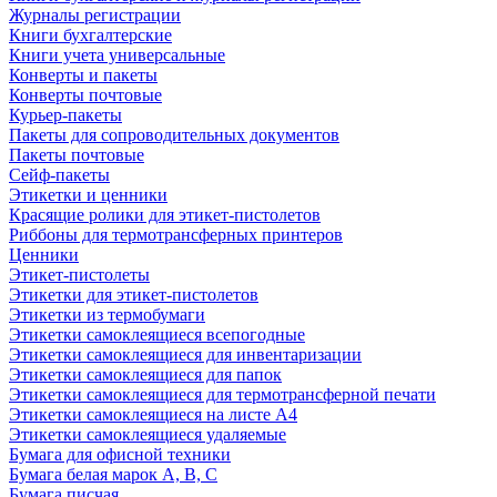
Журналы регистрации
Книги бухгалтерские
Книги учета универсальные
Конверты и пакеты
Конверты почтовые
Курьер-пакеты
Пакеты для сопроводительных документов
Пакеты почтовые
Сейф-пакеты
Этикетки и ценники
Красящие ролики для этикет-пистолетов
Риббоны для термотрансферных принтеров
Ценники
Этикет-пистолеты
Этикетки для этикет-пистолетов
Этикетки из термобумаги
Этикетки самоклеящиеся всепогодные
Этикетки самоклеящиеся для инвентаризации
Этикетки самоклеящиеся для папок
Этикетки самоклеящиеся для термотрансферной печати
Этикетки самоклеящиеся на листе А4
Этикетки самоклеящиеся удаляемые
Бумага для офисной техники
Бумага белая марок А, В, С
Бумага писчая