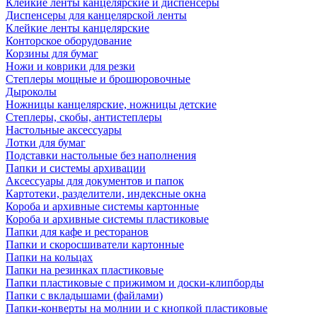
Клейкие ленты канцелярские и диспенсеры
Диспенсеры для канцелярской ленты
Клейкие ленты канцелярские
Конторское оборудование
Корзины для бумаг
Ножи и коврики для резки
Степлеры мощные и брошюровочные
Дыроколы
Ножницы канцелярские, ножницы детские
Степлеры, скобы, антистеплеры
Настольные аксессуары
Лотки для бумаг
Подставки настольные без наполнения
Папки и системы архивации
Аксессуары для документов и папок
Картотеки, разделители, индексные окна
Короба и архивные системы картонные
Короба и архивные системы пластиковые
Папки для кафе и ресторанов
Папки и скоросшиватели картонные
Папки на кольцах
Папки на резинках пластиковые
Папки пластиковые с прижимом и доски-клипборды
Папки с вкладышами (файлами)
Папки-конверты на молнии и с кнопкой пластиковые