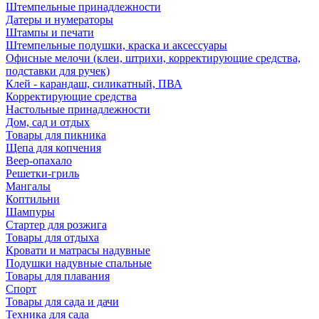
Штемпельные принадлежности
Датеры и нумераторы
Штампы и печати
Штемпельные подушки, краска и аксессуары
Офисные мелочи (клеи, штрихи, корректирующие средства,
подставки для ручек)
Клей - карандаш, силикатный, ПВА
Корректирующие средства
Настольные принадлежности
Дом, сад и отдых
Товары для пикника
Щепа для копчения
Веер-опахало
Решетки-гриль
Мангалы
Коптильни
Шампуры
Стартер для розжига
Товары для отдыха
Кровати и матрасы надувные
Подушки надувные спальные
Товары для плавания
Спорт
Товары для сада и дачи
Техника для сада