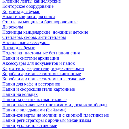
Клейкие ленты канцелярские
Конторское оборудование
Корзины для бумаг
Ножи и коврики для резки
Степлеры мощные и брошюровочные
Дыроколы
Ножницы канцелярские, ножницы детские
Степлеры, скобы, антистеплеры
Настольные аксессуары
Лотки для бумаг
Подставки настольные без наполнения
Папки и системы архивации
Аксессуары для документов и папок
Картотеки, разделители, индексные окна
Короба и архивные системы картонные
Короба и архивные системы пластиковые
Папки для кафе и ресторанов
Папки и скоросшиватели картонные
Папки на кольцах
Папки на резинках пластиковые
Папки пластиковые с прижимом и доски-клипборды
Папки с вкладышами (файлами)
Папки-конверты на молнии и с кнопкой пластиковые
Папки-регистраторы с арочным механизмом
Папки-уголки пластиковые