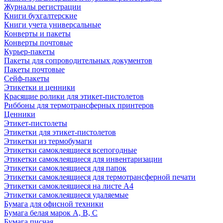
Журналы регистрации
Книги бухгалтерские
Книги учета универсальные
Конверты и пакеты
Конверты почтовые
Курьер-пакеты
Пакеты для сопроводительных документов
Пакеты почтовые
Сейф-пакеты
Этикетки и ценники
Красящие ролики для этикет-пистолетов
Риббоны для термотрансферных принтеров
Ценники
Этикет-пистолеты
Этикетки для этикет-пистолетов
Этикетки из термобумаги
Этикетки самоклеящиеся всепогодные
Этикетки самоклеящиеся для инвентаризации
Этикетки самоклеящиеся для папок
Этикетки самоклеящиеся для термотрансферной печати
Этикетки самоклеящиеся на листе А4
Этикетки самоклеящиеся удаляемые
Бумага для офисной техники
Бумага белая марок А, В, С
Бумага писчая