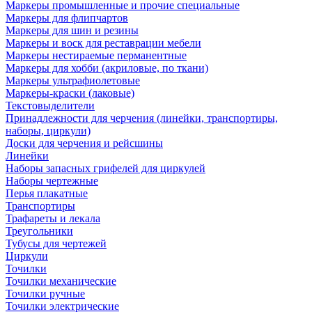
Маркеры промышленные и прочие специальные
Маркеры для флипчартов
Маркеры для шин и резины
Маркеры и воск для реставрации мебели
Маркеры нестираемые перманентные
Маркеры для хобби (акриловые, по ткани)
Маркеры ультрафиолетовые
Маркеры-краски (лаковые)
Текстовыделители
Принадлежности для черчения (линейки, транспортиры,
наборы, циркули)
Доски для черчения и рейсшины
Линейки
Наборы запасных грифелей для циркулей
Наборы чертежные
Перья плакатные
Транспортиры
Трафареты и лекала
Треугольники
Тубусы для чертежей
Циркули
Точилки
Точилки механические
Точилки ручные
Точилки электрические