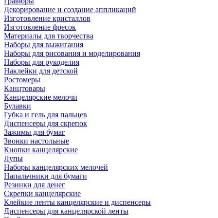
Гравюры
Декорирование и создание аппликаций
Изготовление кристаллов
Изготовление фресок
Материалы для творчества
Наборы для выжигания
Наборы для рисования и моделирования
Наборы для рукоделия
Наклейки для детской
Ростомеры
Канцтовары
Канцелярские мелочи
Булавки
Губка и гель для пальцев
Диспенсеры для скрепок
Зажимы для бумаг
Звонки настольные
Кнопки канцелярские
Лупы
Наборы канцелярских мелочей
Напальчники для бумаги
Резинки для денег
Скрепки канцелярские
Клейкие ленты канцелярские и диспенсеры
Диспенсеры для канцелярской ленты