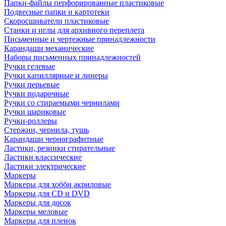
Папки-файлы перфорированные пластиковые
Подвесные папки и картотеки
Скоросшиватели пластиковые
Станки и иглы для архивного переплета
Письменные и чертежные принадлежности
Карандаши механические
Наборы письменных принадлежностей
Ручки гелевые
Ручки капиллярные и линеры
Ручки перьевые
Ручки подарочные
Ручки со стираемыми чернилами
Ручки шариковые
Ручки-роллеры
Стержни, чернила, тушь
Карандаши чернографитные
Ластики, резинки стирательные
Ластики классические
Ластики электрические
Маркеры
Маркеры для хобби акриловые
Маркеры для CD и DVD
Маркеры для досок
Маркеры меловые
Маркеры для пленок