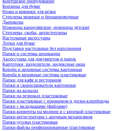
Конторское оборудование
Корзины для бумаг
Ножи и коврики для резки
Степлеры мощные и брошюровочные
Дыроколы
Ножницы канцелярские, ножницы детские
Степлеры, скобы, антистеплеры
Настольные аксессуары
Лотки для бумаг
Подставки настольные без наполнения
Папки и системы архивации
Аксессуары для документов и папок
Картотеки, разделители, индексные окна
Короба и архивные системы картонные
Короба и архивные системы пластиковые
Папки для кафе и ресторанов
Папки и скоросшиватели картонные
Папки на кольцах
Папки на резинках пластиковые
Папки пластиковые с прижимом и доски-клипборды
Папки с вкладышами (файлами)
Папки-конверты на молнии и с кнопкой пластиковые
Папки-регистраторы с арочным механизмом
Папки-уголки пластиковые
Папки-файлы перфорированные пластиковые