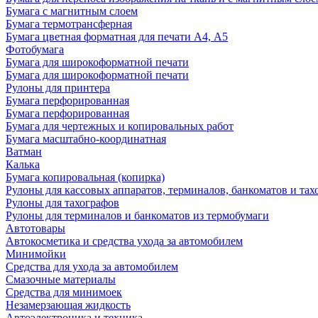
Бумага с магнитным слоем
Бумага термотрансферная
Бумага цветная форматная для печати А4, А5
Фотобумага
Бумага для широкоформатной печати
Бумага для широкоформатной печати
Рулоны для принтера
Бумага перфорированная
Бумага перфорированная
Бумага для чертежных и копировальных работ
Бумага масштабно-координатная
Ватман
Калька
Бумага копировальная (копирка)
Рулоны для кассовых аппаратов, терминалов, банкоматов и тах
Рулоны для тахографов
Рулоны для терминалов и банкоматов из термобумаги
Автотовары
Автокосметика и средства ухода за автомобилем
Минимойки
Средства для ухода за автомобилем
Смазочные материалы
Средства для минимоек
Незамерзающая жидкость
Автоэлектроника и техника