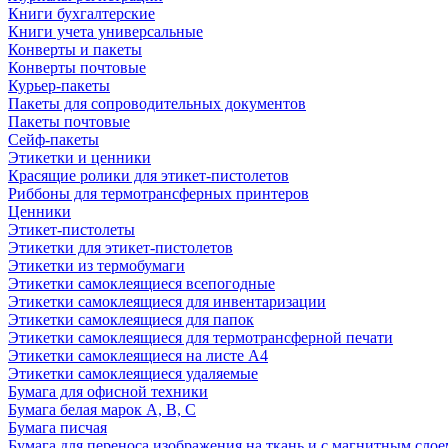
Книги бухгалтерские
Книги учета универсальные
Конверты и пакеты
Конверты почтовые
Курьер-пакеты
Пакеты для сопроводительных документов
Пакеты почтовые
Сейф-пакеты
Этикетки и ценники
Красящие ролики для этикет-пистолетов
Риббоны для термотрансферных принтеров
Ценники
Этикет-пистолеты
Этикетки для этикет-пистолетов
Этикетки из термобумаги
Этикетки самоклеящиеся всепогодные
Этикетки самоклеящиеся для инвентаризации
Этикетки самоклеящиеся для папок
Этикетки самоклеящиеся для термотрансферной печати
Этикетки самоклеящиеся на листе А4
Этикетки самоклеящиеся удаляемые
Бумага для офисной техники
Бумага белая марок А, В, С
Бумага писчая
Бумага для переноса изображения на ткань и с магнитным слое