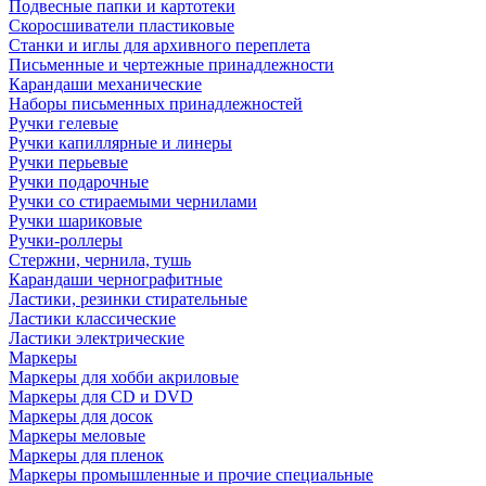
Подвесные папки и картотеки
Скоросшиватели пластиковые
Станки и иглы для архивного переплета
Письменные и чертежные принадлежности
Карандаши механические
Наборы письменных принадлежностей
Ручки гелевые
Ручки капиллярные и линеры
Ручки перьевые
Ручки подарочные
Ручки со стираемыми чернилами
Ручки шариковые
Ручки-роллеры
Стержни, чернила, тушь
Карандаши чернографитные
Ластики, резинки стирательные
Ластики классические
Ластики электрические
Маркеры
Маркеры для хобби акриловые
Маркеры для CD и DVD
Маркеры для досок
Маркеры меловые
Маркеры для пленок
Маркеры промышленные и прочие специальные