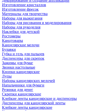
Декорирование и создание аппликаций
Изготовление кристаллов
Изготовление фресок
Материалы для творчества
Наборы для выжигания
Наборы для рисования и моделирования
Наборы для рукоделия
Наклейки для детской
Ростомеры
Канцтовары
Канцелярские мелочи
Булавки
Губка и гель для пальцев
Диспенсеры для скрепок
Зажимы для бумаг
Звонки настольные
Кнопки канцелярские
Лупы
Наборы канцелярских мелочей
Напальчники для бумаги
Резинки для денег
Скрепки канцелярские
Клейкие ленты канцелярские и диспенсеры
Диспенсеры для канцелярской ленты
Клейкие ленты канцелярские