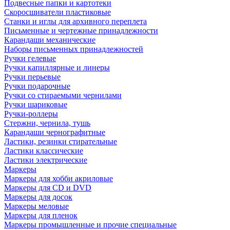
Подвесные папки и картотеки
Скоросшиватели пластиковые
Станки и иглы для архивного переплета
Письменные и чертежные принадлежности
Карандаши механические
Наборы письменных принадлежностей
Ручки гелевые
Ручки капиллярные и линеры
Ручки перьевые
Ручки подарочные
Ручки со стираемыми чернилами
Ручки шариковые
Ручки-роллеры
Стержни, чернила, тушь
Карандаши чернографитные
Ластики, резинки стирательные
Ластики классические
Ластики электрические
Маркеры
Маркеры для хобби акриловые
Маркеры для CD и DVD
Маркеры для досок
Маркеры меловые
Маркеры для пленок
Маркеры промышленные и прочие специальные