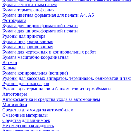
Бумага с магнитным слоем
Бумага термотрансферная
Бумага цветная форматная для печати А4, А5
Фотобумага
Бумага для широкоформатной печати
Бумага для широкоформатной печати
Рулоны для принтера
Бумага перфорированная
Бумага перфорированная
Бумага для чертежных и копировальных работ
Бумага масштабно-координатная
Ватман
Калька
Бумага копировальная (копирка)
Рулоны для кассовых аппаратов, терминалов, банкоматов и тах
Рулоны для тахографов
Рулоны для терминалов и банкоматов из термобумаги
Автотовары
Автокосметика и средства ухода за автомобилем
Минимойки
Средства для ухода за автомобилем
Смазочные материалы
Средства для минимоек
Незамерзающая жидкость
Автоэлектроника и техника