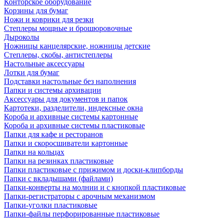
Конторское оборудование
Корзины для бумаг
Ножи и коврики для резки
Степлеры мощные и брошюровочные
Дыроколы
Ножницы канцелярские, ножницы детские
Степлеры, скобы, антистеплеры
Настольные аксессуары
Лотки для бумаг
Подставки настольные без наполнения
Папки и системы архивации
Аксессуары для документов и папок
Картотеки, разделители, индексные окна
Короба и архивные системы картонные
Короба и архивные системы пластиковые
Папки для кафе и ресторанов
Папки и скоросшиватели картонные
Папки на кольцах
Папки на резинках пластиковые
Папки пластиковые с прижимом и доски-клипборды
Папки с вкладышами (файлами)
Папки-конверты на молнии и с кнопкой пластиковые
Папки-регистраторы с арочным механизмом
Папки-уголки пластиковые
Папки-файлы перфорированные пластиковые