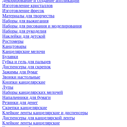
Декорирование и создание аппликаций
Изготовление кристаллов
Изготовление фресок
Материалы для творчества
Наборы для выжигания
Наборы для рисования и моделирования
Наборы для рукоделия
Наклейки для детской
Ростомеры
Канцтовары
Канцелярские мелочи
Булавки
Губка и гель для пальцев
Диспенсеры для скрепок
Зажимы для бумаг
Звонки настольные
Кнопки канцелярские
Лупы
Наборы канцелярских мелочей
Напальчники для бумаги
Резинки для денег
Скрепки канцелярские
Клейкие ленты канцелярские и диспенсеры
Диспенсеры для канцелярской ленты
Клейкие ленты канцелярские