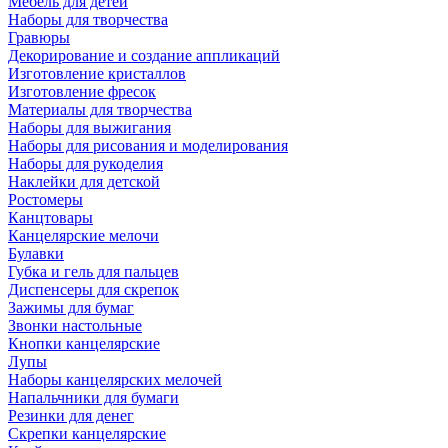
Мебель для детей
Наборы для творчества
Гравюры
Декорирование и создание аппликаций
Изготовление кристаллов
Изготовление фресок
Материалы для творчества
Наборы для выжигания
Наборы для рисования и моделирования
Наборы для рукоделия
Наклейки для детской
Ростомеры
Канцтовары
Канцелярские мелочи
Булавки
Губка и гель для пальцев
Диспенсеры для скрепок
Зажимы для бумаг
Звонки настольные
Кнопки канцелярские
Лупы
Наборы канцелярских мелочей
Напальчники для бумаги
Резинки для денег
Скрепки канцелярские