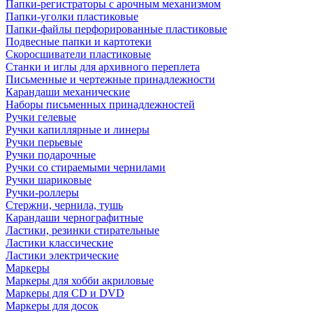
Папки-регистраторы с арочным механизмом
Папки-уголки пластиковые
Папки-файлы перфорированные пластиковые
Подвесные папки и картотеки
Скоросшиватели пластиковые
Станки и иглы для архивного переплета
Письменные и чертежные принадлежности
Карандаши механические
Наборы письменных принадлежностей
Ручки гелевые
Ручки капиллярные и линеры
Ручки перьевые
Ручки подарочные
Ручки со стираемыми чернилами
Ручки шариковые
Ручки-роллеры
Стержни, чернила, тушь
Карандаши чернографитные
Ластики, резинки стирательные
Ластики классические
Ластики электрические
Маркеры
Маркеры для хобби акриловые
Маркеры для CD и DVD
Маркеры для досок