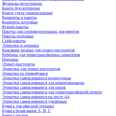
Журналы регистрации
Книги бухгалтерские
Книги учета универсальные
Конверты и пакеты
Конверты почтовые
Курьер-пакеты
Пакеты для сопроводительных документов
Пакеты почтовые
Сейф-пакеты
Этикетки и ценники
Красящие ролики для этикет-пистолетов
Риббоны для термотрансферных принтеров
Ценники
Этикет-пистолеты
Этикетки для этикет-пистолетов
Этикетки из термобумаги
Этикетки самоклеящиеся всепогодные
Этикетки самоклеящиеся для инвентаризации
Этикетки самоклеящиеся для папок
Этикетки самоклеящиеся для термотрансферной печати
Этикетки самоклеящиеся на листе А4
Этикетки самоклеящиеся удаляемые
Бумага для офисной техники
Бумага белая марок А, В, С
Бумага писчая