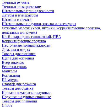
Точилки ручные
Точилки электрические
Штемпельные принадлежности
Датеры и нумераторы
Штампы и печати
Штемпельные подушки, краска и аксессуары
Офисные мелочи (клеи, штрихи, корректирующие средства,
подставки для ручек)
Клей - карандаш, силикатный, ПВА
Корректирующие средства
Настольные принадлежности
Дом, сад и отдых
Товары для пикника
Щепа для копчения
Веер-опахало
Решетки-гриль
Мангалы
Коптильни
Шампуры
Стартер для розжига
Товары для отдыха
Кровати и матрасы надувные
Подушки надувные спальные
Товары для плавания
Спорт