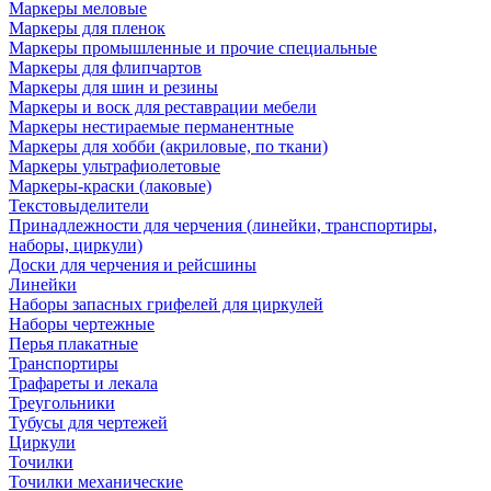
Маркеры меловые
Маркеры для пленок
Маркеры промышленные и прочие специальные
Маркеры для флипчартов
Маркеры для шин и резины
Маркеры и воск для реставрации мебели
Маркеры нестираемые перманентные
Маркеры для хобби (акриловые, по ткани)
Маркеры ультрафиолетовые
Маркеры-краски (лаковые)
Текстовыделители
Принадлежности для черчения (линейки, транспортиры,
наборы, циркули)
Доски для черчения и рейсшины
Линейки
Наборы запасных грифелей для циркулей
Наборы чертежные
Перья плакатные
Транспортиры
Трафареты и лекала
Треугольники
Тубусы для чертежей
Циркули
Точилки
Точилки механические