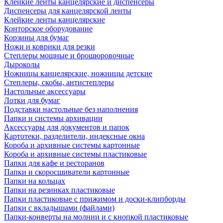
Клейкие ленты канцелярские и диспенсеры
Диспенсеры для канцелярской ленты
Клейкие ленты канцелярские
Конторское оборудование
Корзины для бумаг
Ножи и коврики для резки
Степлеры мощные и брошюровочные
Дыроколы
Ножницы канцелярские, ножницы детские
Степлеры, скобы, антистеплеры
Настольные аксессуары
Лотки для бумаг
Подставки настольные без наполнения
Папки и системы архивации
Аксессуары для документов и папок
Картотеки, разделители, индексные окна
Короба и архивные системы картонные
Короба и архивные системы пластиковые
Папки для кафе и ресторанов
Папки и скоросшиватели картонные
Папки на кольцах
Папки на резинках пластиковые
Папки пластиковые с прижимом и доски-клипборды
Папки с вкладышами (файлами)
Папки-конверты на молнии и с кнопкой пластиковые