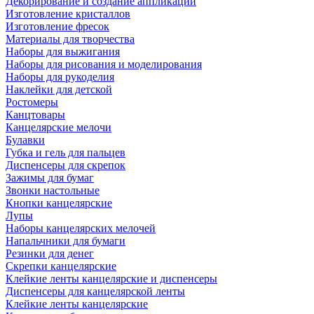
Декорирование и создание аппликаций
Изготовление кристаллов
Изготовление фресок
Материалы для творчества
Наборы для выжигания
Наборы для рисования и моделирования
Наборы для рукоделия
Наклейки для детской
Ростомеры
Канцтовары
Канцелярские мелочи
Булавки
Губка и гель для пальцев
Диспенсеры для скрепок
Зажимы для бумаг
Звонки настольные
Кнопки канцелярские
Лупы
Наборы канцелярских мелочей
Напальчники для бумаги
Резинки для денег
Скрепки канцелярские
Клейкие ленты канцелярские и диспенсеры
Диспенсеры для канцелярской ленты
Клейкие ленты канцелярские