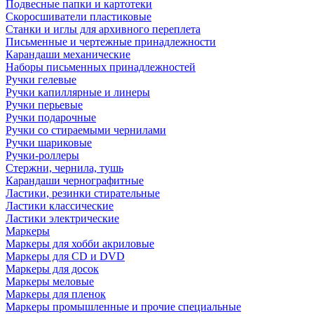
Подвесные папки и картотеки
Скоросшиватели пластиковые
Станки и иглы для архивного переплета
Письменные и чертежные принадлежности
Карандаши механические
Наборы письменных принадлежностей
Ручки гелевые
Ручки капиллярные и линеры
Ручки перьевые
Ручки подарочные
Ручки со стираемыми чернилами
Ручки шариковые
Ручки-роллеры
Стержни, чернила, тушь
Карандаши чернографитные
Ластики, резинки стирательные
Ластики классические
Ластики электрические
Маркеры
Маркеры для хобби акриловые
Маркеры для CD и DVD
Маркеры для досок
Маркеры меловые
Маркеры для пленок
Маркеры промышленные и прочие специальные