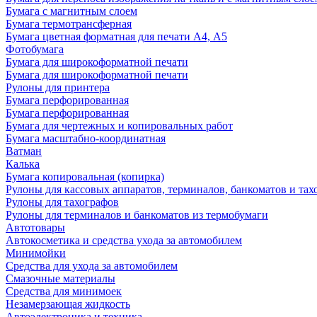
Бумага с магнитным слоем
Бумага термотрансферная
Бумага цветная форматная для печати А4, А5
Фотобумага
Бумага для широкоформатной печати
Бумага для широкоформатной печати
Рулоны для принтера
Бумага перфорированная
Бумага перфорированная
Бумага для чертежных и копировальных работ
Бумага масштабно-координатная
Ватман
Калька
Бумага копировальная (копирка)
Рулоны для кассовых аппаратов, терминалов, банкоматов и тах
Рулоны для тахографов
Рулоны для терминалов и банкоматов из термобумаги
Автотовары
Автокосметика и средства ухода за автомобилем
Минимойки
Средства для ухода за автомобилем
Смазочные материалы
Средства для минимоек
Незамерзающая жидкость
Автоэлектроника и техника