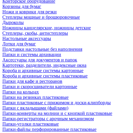
Конторское оборудование
Корзины для бумаг
Ножи и коврики для резки
Степлеры мощные и брошюровочные
Дыроколы
Ножницы канцелярские, ножницы детские
Степлеры, скобы, антистеплеры
Настольные аксессуары
Лотки для бумаг
Подставки настольные без наполнения
Папки и системы архивации
Аксессуары для документов и папок
Картотеки, разделители, индексные окна
Короба и архивные системы картонные
Короба и архивные системы пластиковые
Папки для кафе и ресторанов
Папки и скоросшиватели картонные
Папки на кольцах
Папки на резинках пластиковые
Папки пластиковые с прижимом и доски-клипборды
Папки с вкладышами (файлами)
Папки-конверты на молнии и с кнопкой пластиковые
Папки-регистраторы с арочным механизмом
Папки-уголки пластиковые
Папки-файлы перфорированные пластиковые