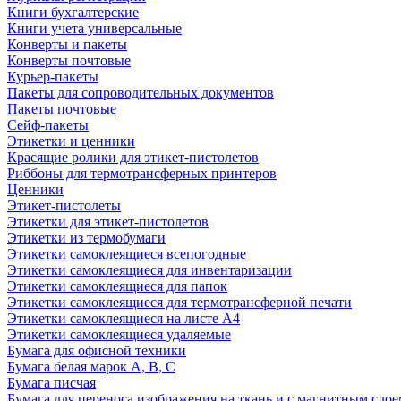
Книги бухгалтерские
Книги учета универсальные
Конверты и пакеты
Конверты почтовые
Курьер-пакеты
Пакеты для сопроводительных документов
Пакеты почтовые
Сейф-пакеты
Этикетки и ценники
Красящие ролики для этикет-пистолетов
Риббоны для термотрансферных принтеров
Ценники
Этикет-пистолеты
Этикетки для этикет-пистолетов
Этикетки из термобумаги
Этикетки самоклеящиеся всепогодные
Этикетки самоклеящиеся для инвентаризации
Этикетки самоклеящиеся для папок
Этикетки самоклеящиеся для термотрансферной печати
Этикетки самоклеящиеся на листе А4
Этикетки самоклеящиеся удаляемые
Бумага для офисной техники
Бумага белая марок А, В, С
Бумага писчая
Бумага для переноса изображения на ткань и с магнитным слое