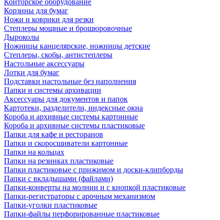
Конторское оборудование
Корзины для бумаг
Ножи и коврики для резки
Степлеры мощные и брошюровочные
Дыроколы
Ножницы канцелярские, ножницы детские
Степлеры, скобы, антистеплеры
Настольные аксессуары
Лотки для бумаг
Подставки настольные без наполнения
Папки и системы архивации
Аксессуары для документов и папок
Картотеки, разделители, индексные окна
Короба и архивные системы картонные
Короба и архивные системы пластиковые
Папки для кафе и ресторанов
Папки и скоросшиватели картонные
Папки на кольцах
Папки на резинках пластиковые
Папки пластиковые с прижимом и доски-клипборды
Папки с вкладышами (файлами)
Папки-конверты на молнии и с кнопкой пластиковые
Папки-регистраторы с арочным механизмом
Папки-уголки пластиковые
Папки-файлы перфорированные пластиковые