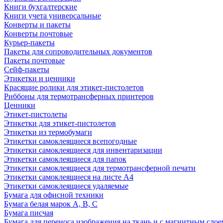
Книги бухгалтерские
Книги учета универсальные
Конверты и пакеты
Конверты почтовые
Курьер-пакеты
Пакеты для сопроводительных документов
Пакеты почтовые
Сейф-пакеты
Этикетки и ценники
Красящие ролики для этикет-пистолетов
Риббоны для термотрансферных принтеров
Ценники
Этикет-пистолеты
Этикетки для этикет-пистолетов
Этикетки из термобумаги
Этикетки самоклеящиеся всепогодные
Этикетки самоклеящиеся для инвентаризации
Этикетки самоклеящиеся для папок
Этикетки самоклеящиеся для термотрансферной печати
Этикетки самоклеящиеся на листе А4
Этикетки самоклеящиеся удаляемые
Бумага для офисной техники
Бумага белая марок А, В, С
Бумага писчая
Бумага для переноса изображения на ткань и с магнитным слое