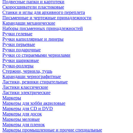
Подвесные папки и картотеки
Скоросшиватели пластиковые
Станки и иглы для архивного переплета
Письменные и чертежные принадлежности
Карандаши механические
Наборы письменных принадлежностей
Ручки гелевые
Ручки капиллярные и линеры
Ручки перьевые
Ручки подарочные
Ручки со стираемыми чернилами
Ручки шариковые
Ручки-роллеры
Стержни, чернила, тушь
Карандаши чернографитные
Ластики, резинки стирательные
Ластики классические
Ластики электрические
Маркеры
Маркеры для хобби акриловые
Маркеры для CD и DVD
Маркеры для досок
Маркеры меловые
Маркеры для пленок
Маркеры промышленные и прочие специальные