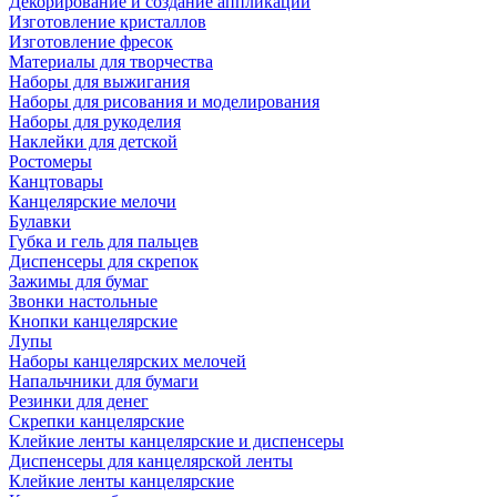
Декорирование и создание аппликаций
Изготовление кристаллов
Изготовление фресок
Материалы для творчества
Наборы для выжигания
Наборы для рисования и моделирования
Наборы для рукоделия
Наклейки для детской
Ростомеры
Канцтовары
Канцелярские мелочи
Булавки
Губка и гель для пальцев
Диспенсеры для скрепок
Зажимы для бумаг
Звонки настольные
Кнопки канцелярские
Лупы
Наборы канцелярских мелочей
Напальчники для бумаги
Резинки для денег
Скрепки канцелярские
Клейкие ленты канцелярские и диспенсеры
Диспенсеры для канцелярской ленты
Клейкие ленты канцелярские