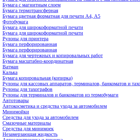
Бумага с магнитным слоем
Бумага термотрансферная
Бумага цветная форматная для печати А4, А5
Фотобумага
Бумага для широкоформатной печати
Бумага для широкоформатной печати
Рулоны для принтера
Бумага перфорированная
Бумага перфорированная
Бумага для чертежных и копировальных работ
Бумага масштабно-координатная
Ватман
Калька
Бумага копировальная (копирка)
Рулоны для кассовых аппаратов, терминалов, банкоматов и тах
Рулоны для тахографов
Рулоны для терминалов и банкоматов из термобумаги
Автотовары
Автокосметика и средства ухода за автомобилем
Минимойки
Средства для ухода за автомобилем
Смазочные материалы
Средства для минимоек
Незамерзающая жидкость
Автоэлектроника и техника