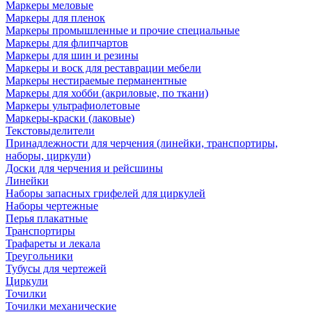
Маркеры меловые
Маркеры для пленок
Маркеры промышленные и прочие специальные
Маркеры для флипчартов
Маркеры для шин и резины
Маркеры и воск для реставрации мебели
Маркеры нестираемые перманентные
Маркеры для хобби (акриловые, по ткани)
Маркеры ультрафиолетовые
Маркеры-краски (лаковые)
Текстовыделители
Принадлежности для черчения (линейки, транспортиры,
наборы, циркули)
Доски для черчения и рейсшины
Линейки
Наборы запасных грифелей для циркулей
Наборы чертежные
Перья плакатные
Транспортиры
Трафареты и лекала
Треугольники
Тубусы для чертежей
Циркули
Точилки
Точилки механические