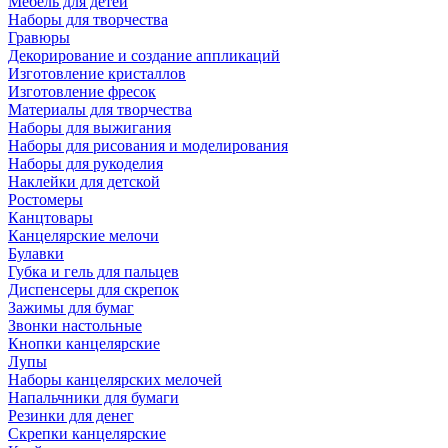
Мебель для детей
Наборы для творчества
Гравюры
Декорирование и создание аппликаций
Изготовление кристаллов
Изготовление фресок
Материалы для творчества
Наборы для выжигания
Наборы для рисования и моделирования
Наборы для рукоделия
Наклейки для детской
Ростомеры
Канцтовары
Канцелярские мелочи
Булавки
Губка и гель для пальцев
Диспенсеры для скрепок
Зажимы для бумаг
Звонки настольные
Кнопки канцелярские
Лупы
Наборы канцелярских мелочей
Напальчники для бумаги
Резинки для денег
Скрепки канцелярские