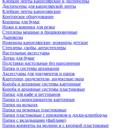
Клейкие ленты канцелярские и диспенсеры
Диспенсеры для канцелярской ленты
Клейкие ленты канцелярские
Конторское оборудование
Корзины для бумаг
Ножи и коврики для резки
Степлеры мощные и брошюровочные
Дыроколы
Ножницы канцелярские, ножницы детские
Степлеры, скобы, антистеплеры
Настольные аксессуары
Лотки для бумаг
Подставки настольные без наполнения
Папки и системы архивации
Аксессуары для документов и папок
Картотеки, разделители, индексные окна
Короба и архивные системы картонные
Короба и архивные системы пластиковые
Папки для кафе и ресторанов
Папки и скоросшиватели картонные
Папки на кольцах
Папки на резинках пластиковые
Папки пластиковые с прижимом и доски-клипборды
Папки с вкладышами (файлами)
Папки-конверты на молнии и с кнопкой пластиковые