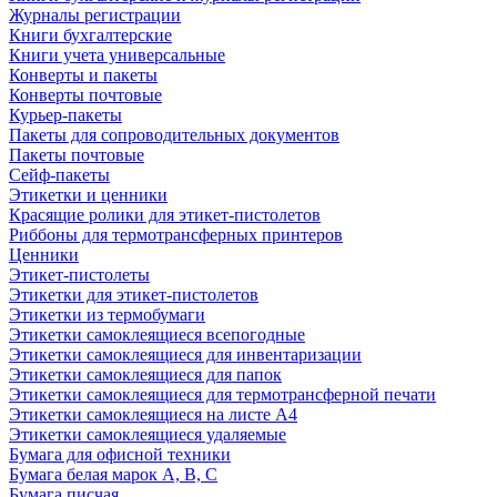
Журналы регистрации
Книги бухгалтерские
Книги учета универсальные
Конверты и пакеты
Конверты почтовые
Курьер-пакеты
Пакеты для сопроводительных документов
Пакеты почтовые
Сейф-пакеты
Этикетки и ценники
Красящие ролики для этикет-пистолетов
Риббоны для термотрансферных принтеров
Ценники
Этикет-пистолеты
Этикетки для этикет-пистолетов
Этикетки из термобумаги
Этикетки самоклеящиеся всепогодные
Этикетки самоклеящиеся для инвентаризации
Этикетки самоклеящиеся для папок
Этикетки самоклеящиеся для термотрансферной печати
Этикетки самоклеящиеся на листе А4
Этикетки самоклеящиеся удаляемые
Бумага для офисной техники
Бумага белая марок А, В, С
Бумага писчая