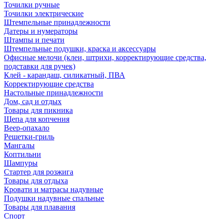
Точилки ручные
Точилки электрические
Штемпельные принадлежности
Датеры и нумераторы
Штампы и печати
Штемпельные подушки, краска и аксессуары
Офисные мелочи (клеи, штрихи, корректирующие средства,
подставки для ручек)
Клей - карандаш, силикатный, ПВА
Корректирующие средства
Настольные принадлежности
Дом, сад и отдых
Товары для пикника
Щепа для копчения
Веер-опахало
Решетки-гриль
Мангалы
Коптильни
Шампуры
Стартер для розжига
Товары для отдыха
Кровати и матрасы надувные
Подушки надувные спальные
Товары для плавания
Спорт