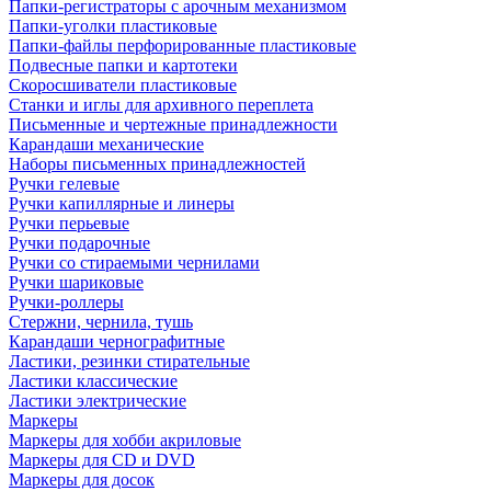
Папки-регистраторы с арочным механизмом
Папки-уголки пластиковые
Папки-файлы перфорированные пластиковые
Подвесные папки и картотеки
Скоросшиватели пластиковые
Станки и иглы для архивного переплета
Письменные и чертежные принадлежности
Карандаши механические
Наборы письменных принадлежностей
Ручки гелевые
Ручки капиллярные и линеры
Ручки перьевые
Ручки подарочные
Ручки со стираемыми чернилами
Ручки шариковые
Ручки-роллеры
Стержни, чернила, тушь
Карандаши чернографитные
Ластики, резинки стирательные
Ластики классические
Ластики электрические
Маркеры
Маркеры для хобби акриловые
Маркеры для CD и DVD
Маркеры для досок