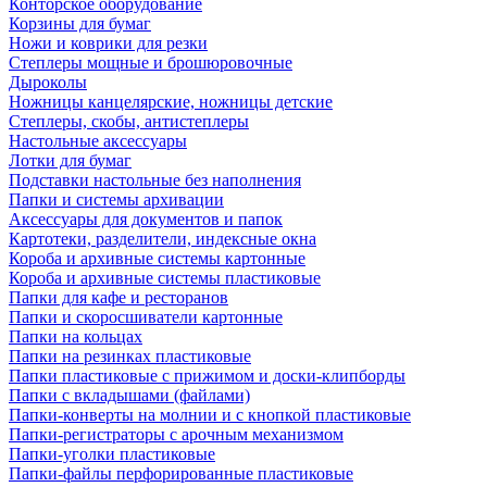
Конторское оборудование
Корзины для бумаг
Ножи и коврики для резки
Степлеры мощные и брошюровочные
Дыроколы
Ножницы канцелярские, ножницы детские
Степлеры, скобы, антистеплеры
Настольные аксессуары
Лотки для бумаг
Подставки настольные без наполнения
Папки и системы архивации
Аксессуары для документов и папок
Картотеки, разделители, индексные окна
Короба и архивные системы картонные
Короба и архивные системы пластиковые
Папки для кафе и ресторанов
Папки и скоросшиватели картонные
Папки на кольцах
Папки на резинках пластиковые
Папки пластиковые с прижимом и доски-клипборды
Папки с вкладышами (файлами)
Папки-конверты на молнии и с кнопкой пластиковые
Папки-регистраторы с арочным механизмом
Папки-уголки пластиковые
Папки-файлы перфорированные пластиковые