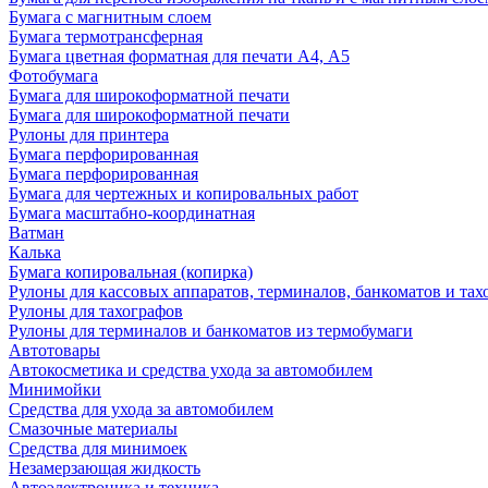
Бумага с магнитным слоем
Бумага термотрансферная
Бумага цветная форматная для печати А4, А5
Фотобумага
Бумага для широкоформатной печати
Бумага для широкоформатной печати
Рулоны для принтера
Бумага перфорированная
Бумага перфорированная
Бумага для чертежных и копировальных работ
Бумага масштабно-координатная
Ватман
Калька
Бумага копировальная (копирка)
Рулоны для кассовых аппаратов, терминалов, банкоматов и тах
Рулоны для тахографов
Рулоны для терминалов и банкоматов из термобумаги
Автотовары
Автокосметика и средства ухода за автомобилем
Минимойки
Средства для ухода за автомобилем
Смазочные материалы
Средства для минимоек
Незамерзающая жидкость
Автоэлектроника и техника