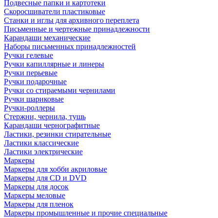
Подвесные папки и картотеки
Скоросшиватели пластиковые
Станки и иглы для архивного переплета
Письменные и чертежные принадлежности
Карандаши механические
Наборы письменных принадлежностей
Ручки гелевые
Ручки капиллярные и линеры
Ручки перьевые
Ручки подарочные
Ручки со стираемыми чернилами
Ручки шариковые
Ручки-роллеры
Стержни, чернила, тушь
Карандаши чернографитные
Ластики, резинки стирательные
Ластики классические
Ластики электрические
Маркеры
Маркеры для хобби акриловые
Маркеры для CD и DVD
Маркеры для досок
Маркеры меловые
Маркеры для пленок
Маркеры промышленные и прочие специальные