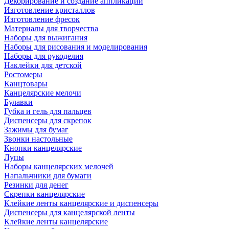
Декорирование и создание аппликаций
Изготовление кристаллов
Изготовление фресок
Материалы для творчества
Наборы для выжигания
Наборы для рисования и моделирования
Наборы для рукоделия
Наклейки для детской
Ростомеры
Канцтовары
Канцелярские мелочи
Булавки
Губка и гель для пальцев
Диспенсеры для скрепок
Зажимы для бумаг
Звонки настольные
Кнопки канцелярские
Лупы
Наборы канцелярских мелочей
Напальчники для бумаги
Резинки для денег
Скрепки канцелярские
Клейкие ленты канцелярские и диспенсеры
Диспенсеры для канцелярской ленты
Клейкие ленты канцелярские