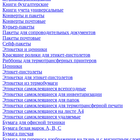
Книги бухгалтерские
Книги учета универсальные
Конверты и пакеты
Конверты почтовые
Курьер-пакеты
Пакеты для сопроводительных документов
Пакеты почтовые
Сейф-пакеты
Этикетки и ценники
Красящие ролики для этикет-пистолетов
Риббоны для термотрансферных принтеров
Ценники
Этикет-пистолеты
Этикетки для этикет-пистолетов
Этикетки из термобумаги
Этикетки самоклеящиеся всепогодные
Этикетки самоклеящиеся для инвентаризации
Этикетки самоклеящиеся для папок
Этикетки самоклеящиеся для термотрансферной печати
Этикетки самоклеящиеся на листе А4
Этикетки самоклеящиеся удаляемые
Бумага для офисной техники
Бумага белая марок А, В, С
Бумага писчая
Бумага для переноса изображения на ткань и с магнитным слое