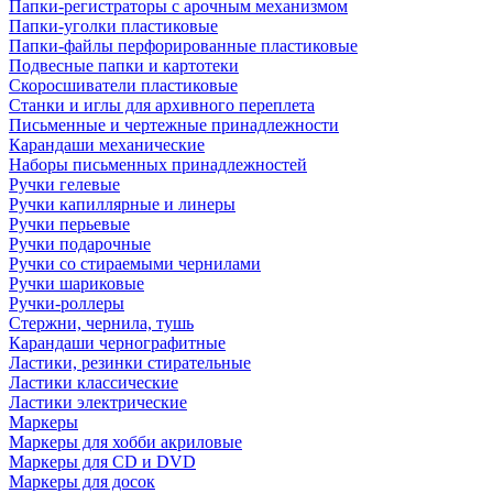
Папки-регистраторы с арочным механизмом
Папки-уголки пластиковые
Папки-файлы перфорированные пластиковые
Подвесные папки и картотеки
Скоросшиватели пластиковые
Станки и иглы для архивного переплета
Письменные и чертежные принадлежности
Карандаши механические
Наборы письменных принадлежностей
Ручки гелевые
Ручки капиллярные и линеры
Ручки перьевые
Ручки подарочные
Ручки со стираемыми чернилами
Ручки шариковые
Ручки-роллеры
Стержни, чернила, тушь
Карандаши чернографитные
Ластики, резинки стирательные
Ластики классические
Ластики электрические
Маркеры
Маркеры для хобби акриловые
Маркеры для CD и DVD
Маркеры для досок