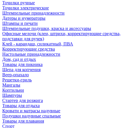
Точилки ручные
Точилки электрические
Штемпельные принадлежности
Датеры и нумераторы
Штампы и печати
Штемпельные подушки, краска и аксессуары
Офисные мелочи (клеи, штрихи, корректирующие средства,
подставки для ручек)
Клей - карандаш, силикатный, ПВА
Корректирующие средства
Настольные принадлежности
Дом, сад и отдых
Товары для пикника
Щепа для копчения
Веер-опахало
Решетки-гриль
Мангалы
Коптильни
Шампуры
Стартер для розжига
Товары для отдыха
Кровати и матрасы надувные
Подушки надувные спальные
Товары для плавания
Спорт