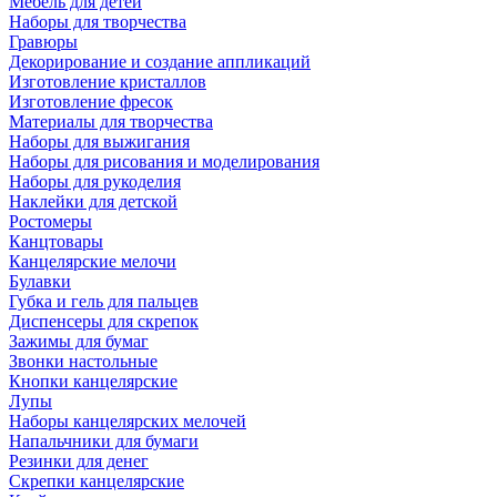
Мебель для детей
Наборы для творчества
Гравюры
Декорирование и создание аппликаций
Изготовление кристаллов
Изготовление фресок
Материалы для творчества
Наборы для выжигания
Наборы для рисования и моделирования
Наборы для рукоделия
Наклейки для детской
Ростомеры
Канцтовары
Канцелярские мелочи
Булавки
Губка и гель для пальцев
Диспенсеры для скрепок
Зажимы для бумаг
Звонки настольные
Кнопки канцелярские
Лупы
Наборы канцелярских мелочей
Напальчники для бумаги
Резинки для денег
Скрепки канцелярские