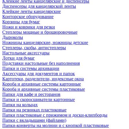
Клейкие ленты канцелярские и диспенсеры
Диспенсеры для канцелярской ленты
Клейкие ленты канцелярские
Конторское оборудование
Корзины для бумаг
Ножи и коврики для резки
Степлеры мощные и брошюровочные
Дыроколы
Ножницы канцелярские, ножницы детские
Степлеры, скобы, антистеплеры
Настольные аксессуары
Лотки для бумаг
Подставки настольные без наполнения
Папки и системы архивации
Аксессуары для документов и папок
Картотеки, разделители, индексные окна
Короба и архивные системы картонные
Короба и архивные системы пластиковые
Папки для кафе и ресторанов
Папки и скоросшиватели картонные
Папки на кольцах
Папки на резинках пластиковые
Папки пластиковые с прижимом и доски-клипборды
Папки с вкладышами (файлами)
Папки-конверты на молнии и с кнопкой пластиковые