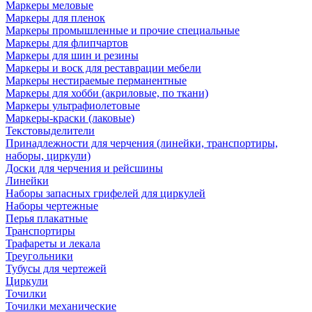
Маркеры меловые
Маркеры для пленок
Маркеры промышленные и прочие специальные
Маркеры для флипчартов
Маркеры для шин и резины
Маркеры и воск для реставрации мебели
Маркеры нестираемые перманентные
Маркеры для хобби (акриловые, по ткани)
Маркеры ультрафиолетовые
Маркеры-краски (лаковые)
Текстовыделители
Принадлежности для черчения (линейки, транспортиры,
наборы, циркули)
Доски для черчения и рейсшины
Линейки
Наборы запасных грифелей для циркулей
Наборы чертежные
Перья плакатные
Транспортиры
Трафареты и лекала
Треугольники
Тубусы для чертежей
Циркули
Точилки
Точилки механические