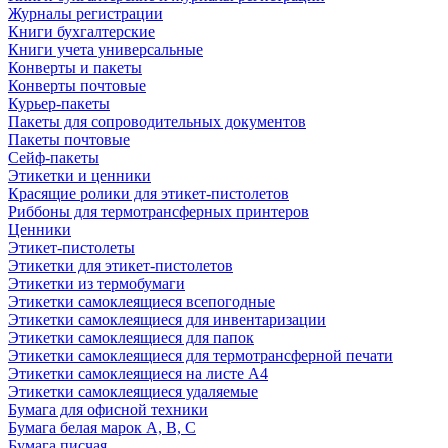
Журналы регистрации
Книги бухгалтерские
Книги учета универсальные
Конверты и пакеты
Конверты почтовые
Курьер-пакеты
Пакеты для сопроводительных документов
Пакеты почтовые
Сейф-пакеты
Этикетки и ценники
Красящие ролики для этикет-пистолетов
Риббоны для термотрансферных принтеров
Ценники
Этикет-пистолеты
Этикетки для этикет-пистолетов
Этикетки из термобумаги
Этикетки самоклеящиеся всепогодные
Этикетки самоклеящиеся для инвентаризации
Этикетки самоклеящиеся для папок
Этикетки самоклеящиеся для термотрансферной печати
Этикетки самоклеящиеся на листе А4
Этикетки самоклеящиеся удаляемые
Бумага для офисной техники
Бумага белая марок А, В, С
Бумага писчая