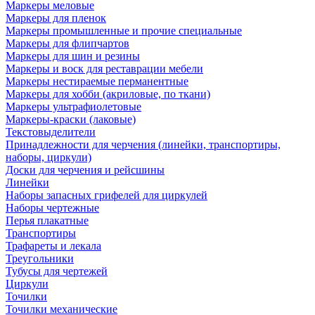
Маркеры меловые
Маркеры для пленок
Маркеры промышленные и прочие специальные
Маркеры для флипчартов
Маркеры для шин и резины
Маркеры и воск для реставрации мебели
Маркеры нестираемые перманентные
Маркеры для хобби (акриловые, по ткани)
Маркеры ультрафиолетовые
Маркеры-краски (лаковые)
Текстовыделители
Принадлежности для черчения (линейки, транспортиры,
наборы, циркули)
Доски для черчения и рейсшины
Линейки
Наборы запасных грифелей для циркулей
Наборы чертежные
Перья плакатные
Транспортиры
Трафареты и лекала
Треугольники
Тубусы для чертежей
Циркули
Точилки
Точилки механические