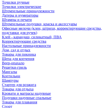
Точилки ручные
Точилки электрические
Штемпельные принадлежности
Датеры и нумераторы
Штампы и печати
Штемпельные подушки, краска и аксессуары
Офисные мелочи (клеи, штрихи, корректирующие средства,
подставки для ручек)
Клей - карандаш, силикатный, ПВА
Корректирующие средства
Настольные принадлежности
Дом, сад и отдых
Товары для пикника
Щепа для копчения
Веер-опахало
Решетки-гриль
Мангалы
Коптильни
Шампуры
Стартер для розжига
Товары для отдыха
Кровати и матрасы надувные
Подушки надувные спальные
Товары для плавания
Спорт