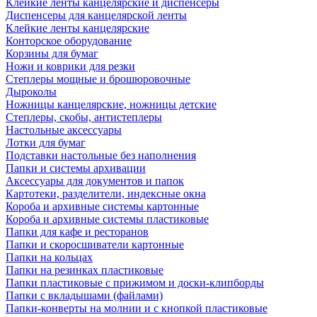
Клейкие ленты канцелярские и диспенсеры
Диспенсеры для канцелярской ленты
Клейкие ленты канцелярские
Конторское оборудование
Корзины для бумаг
Ножи и коврики для резки
Степлеры мощные и брошюровочные
Дыроколы
Ножницы канцелярские, ножницы детские
Степлеры, скобы, антистеплеры
Настольные аксессуары
Лотки для бумаг
Подставки настольные без наполнения
Папки и системы архивации
Аксессуары для документов и папок
Картотеки, разделители, индексные окна
Короба и архивные системы картонные
Короба и архивные системы пластиковые
Папки для кафе и ресторанов
Папки и скоросшиватели картонные
Папки на кольцах
Папки на резинках пластиковые
Папки пластиковые с прижимом и доски-клипборды
Папки с вкладышами (файлами)
Папки-конверты на молнии и с кнопкой пластиковые