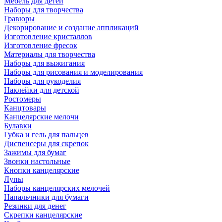
Мебель для детей
Наборы для творчества
Гравюры
Декорирование и создание аппликаций
Изготовление кристаллов
Изготовление фресок
Материалы для творчества
Наборы для выжигания
Наборы для рисования и моделирования
Наборы для рукоделия
Наклейки для детской
Ростомеры
Канцтовары
Канцелярские мелочи
Булавки
Губка и гель для пальцев
Диспенсеры для скрепок
Зажимы для бумаг
Звонки настольные
Кнопки канцелярские
Лупы
Наборы канцелярских мелочей
Напальчники для бумаги
Резинки для денег
Скрепки канцелярские