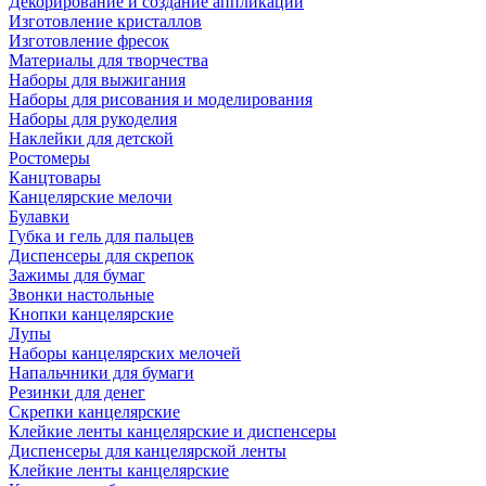
Декорирование и создание аппликаций
Изготовление кристаллов
Изготовление фресок
Материалы для творчества
Наборы для выжигания
Наборы для рисования и моделирования
Наборы для рукоделия
Наклейки для детской
Ростомеры
Канцтовары
Канцелярские мелочи
Булавки
Губка и гель для пальцев
Диспенсеры для скрепок
Зажимы для бумаг
Звонки настольные
Кнопки канцелярские
Лупы
Наборы канцелярских мелочей
Напальчники для бумаги
Резинки для денег
Скрепки канцелярские
Клейкие ленты канцелярские и диспенсеры
Диспенсеры для канцелярской ленты
Клейкие ленты канцелярские