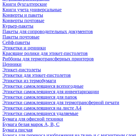
Книги бухгалтерские
Книги учета универсальные
Конверты и пакеты
Конверты почтовые
Курьер-пакеты
Пакеты для сопроводительных документов
Пакеты почтовые
Сейф-пакеты
Этикетки и ценники
Красящие ролики для этикет-пистолетов
Риббоны для термотрансферных принтеров
Ценники
Этикет-пистолеты
Этикетки для этикет-пистолетов
Этикетки из термобумаги
Этикетки самоклеящиеся всепогодные
Этикетки самоклеящиеся для инвентаризации
Этикетки самоклеящиеся для папок
Этикетки самоклеящиеся для термотрансферной печати
Этикетки самоклеящиеся на листе А4
Этикетки самоклеящиеся удаляемые
Бумага для офисной техники
Бумага белая марок А, В, С
Бумага писчая
Бумага для переноса изображения на ткань и с магнитным слое