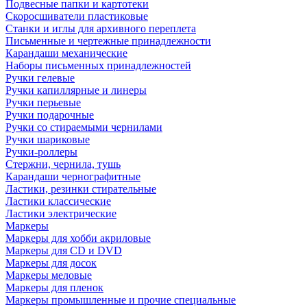
Подвесные папки и картотеки
Скоросшиватели пластиковые
Станки и иглы для архивного переплета
Письменные и чертежные принадлежности
Карандаши механические
Наборы письменных принадлежностей
Ручки гелевые
Ручки капиллярные и линеры
Ручки перьевые
Ручки подарочные
Ручки со стираемыми чернилами
Ручки шариковые
Ручки-роллеры
Стержни, чернила, тушь
Карандаши чернографитные
Ластики, резинки стирательные
Ластики классические
Ластики электрические
Маркеры
Маркеры для хобби акриловые
Маркеры для CD и DVD
Маркеры для досок
Маркеры меловые
Маркеры для пленок
Маркеры промышленные и прочие специальные