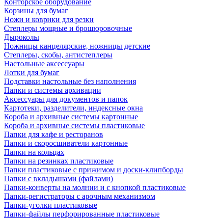
Конторское оборудование
Корзины для бумаг
Ножи и коврики для резки
Степлеры мощные и брошюровочные
Дыроколы
Ножницы канцелярские, ножницы детские
Степлеры, скобы, антистеплеры
Настольные аксессуары
Лотки для бумаг
Подставки настольные без наполнения
Папки и системы архивации
Аксессуары для документов и папок
Картотеки, разделители, индексные окна
Короба и архивные системы картонные
Короба и архивные системы пластиковые
Папки для кафе и ресторанов
Папки и скоросшиватели картонные
Папки на кольцах
Папки на резинках пластиковые
Папки пластиковые с прижимом и доски-клипборды
Папки с вкладышами (файлами)
Папки-конверты на молнии и с кнопкой пластиковые
Папки-регистраторы с арочным механизмом
Папки-уголки пластиковые
Папки-файлы перфорированные пластиковые