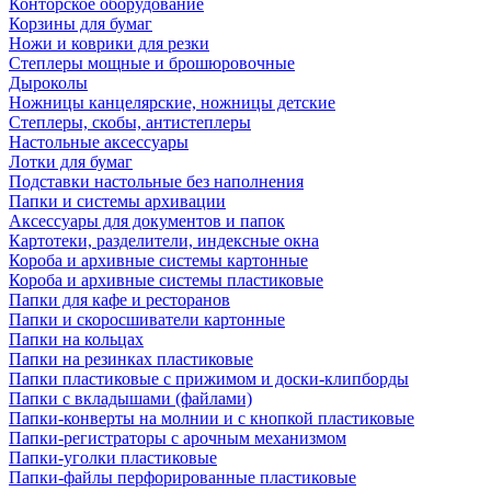
Конторское оборудование
Корзины для бумаг
Ножи и коврики для резки
Степлеры мощные и брошюровочные
Дыроколы
Ножницы канцелярские, ножницы детские
Степлеры, скобы, антистеплеры
Настольные аксессуары
Лотки для бумаг
Подставки настольные без наполнения
Папки и системы архивации
Аксессуары для документов и папок
Картотеки, разделители, индексные окна
Короба и архивные системы картонные
Короба и архивные системы пластиковые
Папки для кафе и ресторанов
Папки и скоросшиватели картонные
Папки на кольцах
Папки на резинках пластиковые
Папки пластиковые с прижимом и доски-клипборды
Папки с вкладышами (файлами)
Папки-конверты на молнии и с кнопкой пластиковые
Папки-регистраторы с арочным механизмом
Папки-уголки пластиковые
Папки-файлы перфорированные пластиковые