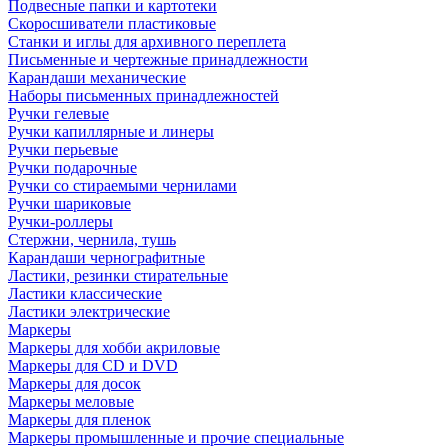
Подвесные папки и картотеки
Скоросшиватели пластиковые
Станки и иглы для архивного переплета
Письменные и чертежные принадлежности
Карандаши механические
Наборы письменных принадлежностей
Ручки гелевые
Ручки капиллярные и линеры
Ручки перьевые
Ручки подарочные
Ручки со стираемыми чернилами
Ручки шариковые
Ручки-роллеры
Стержни, чернила, тушь
Карандаши чернографитные
Ластики, резинки стирательные
Ластики классические
Ластики электрические
Маркеры
Маркеры для хобби акриловые
Маркеры для CD и DVD
Маркеры для досок
Маркеры меловые
Маркеры для пленок
Маркеры промышленные и прочие специальные