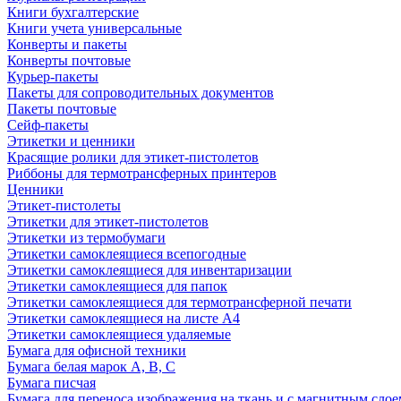
Книги бухгалтерские
Книги учета универсальные
Конверты и пакеты
Конверты почтовые
Курьер-пакеты
Пакеты для сопроводительных документов
Пакеты почтовые
Сейф-пакеты
Этикетки и ценники
Красящие ролики для этикет-пистолетов
Риббоны для термотрансферных принтеров
Ценники
Этикет-пистолеты
Этикетки для этикет-пистолетов
Этикетки из термобумаги
Этикетки самоклеящиеся всепогодные
Этикетки самоклеящиеся для инвентаризации
Этикетки самоклеящиеся для папок
Этикетки самоклеящиеся для термотрансферной печати
Этикетки самоклеящиеся на листе А4
Этикетки самоклеящиеся удаляемые
Бумага для офисной техники
Бумага белая марок А, В, С
Бумага писчая
Бумага для переноса изображения на ткань и с магнитным слое