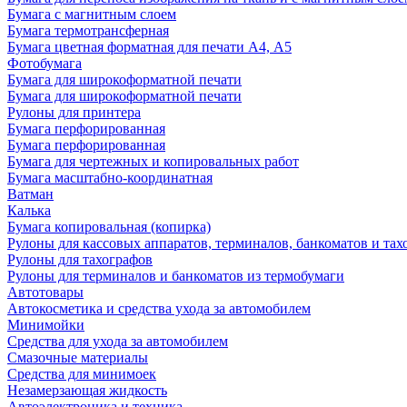
Бумага с магнитным слоем
Бумага термотрансферная
Бумага цветная форматная для печати А4, А5
Фотобумага
Бумага для широкоформатной печати
Бумага для широкоформатной печати
Рулоны для принтера
Бумага перфорированная
Бумага перфорированная
Бумага для чертежных и копировальных работ
Бумага масштабно-координатная
Ватман
Калька
Бумага копировальная (копирка)
Рулоны для кассовых аппаратов, терминалов, банкоматов и тах
Рулоны для тахографов
Рулоны для терминалов и банкоматов из термобумаги
Автотовары
Автокосметика и средства ухода за автомобилем
Минимойки
Средства для ухода за автомобилем
Смазочные материалы
Средства для минимоек
Незамерзающая жидкость
Автоэлектроника и техника