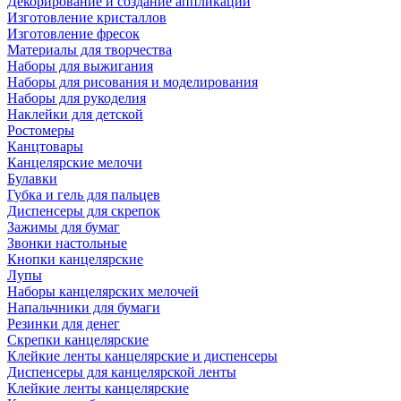
Декорирование и создание аппликаций
Изготовление кристаллов
Изготовление фресок
Материалы для творчества
Наборы для выжигания
Наборы для рисования и моделирования
Наборы для рукоделия
Наклейки для детской
Ростомеры
Канцтовары
Канцелярские мелочи
Булавки
Губка и гель для пальцев
Диспенсеры для скрепок
Зажимы для бумаг
Звонки настольные
Кнопки канцелярские
Лупы
Наборы канцелярских мелочей
Напальчники для бумаги
Резинки для денег
Скрепки канцелярские
Клейкие ленты канцелярские и диспенсеры
Диспенсеры для канцелярской ленты
Клейкие ленты канцелярские