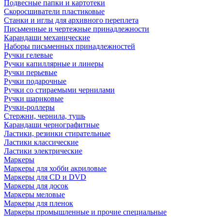
Подвесные папки и картотеки
Скоросшиватели пластиковые
Станки и иглы для архивного переплета
Письменные и чертежные принадлежности
Карандаши механические
Наборы письменных принадлежностей
Ручки гелевые
Ручки капиллярные и линеры
Ручки перьевые
Ручки подарочные
Ручки со стираемыми чернилами
Ручки шариковые
Ручки-роллеры
Стержни, чернила, тушь
Карандаши чернографитные
Ластики, резинки стирательные
Ластики классические
Ластики электрические
Маркеры
Маркеры для хобби акриловые
Маркеры для CD и DVD
Маркеры для досок
Маркеры меловые
Маркеры для пленок
Маркеры промышленные и прочие специальные