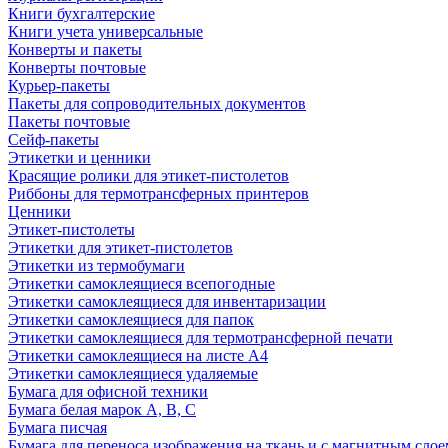
Книги бухгалтерские
Книги учета универсальные
Конверты и пакеты
Конверты почтовые
Курьер-пакеты
Пакеты для сопроводительных документов
Пакеты почтовые
Сейф-пакеты
Этикетки и ценники
Красящие ролики для этикет-пистолетов
Риббоны для термотрансферных принтеров
Ценники
Этикет-пистолеты
Этикетки для этикет-пистолетов
Этикетки из термобумаги
Этикетки самоклеящиеся всепогодные
Этикетки самоклеящиеся для инвентаризации
Этикетки самоклеящиеся для папок
Этикетки самоклеящиеся для термотрансферной печати
Этикетки самоклеящиеся на листе А4
Этикетки самоклеящиеся удаляемые
Бумага для офисной техники
Бумага белая марок А, В, С
Бумага писчая
Бумага для переноса изображения на ткань и с магнитным слое