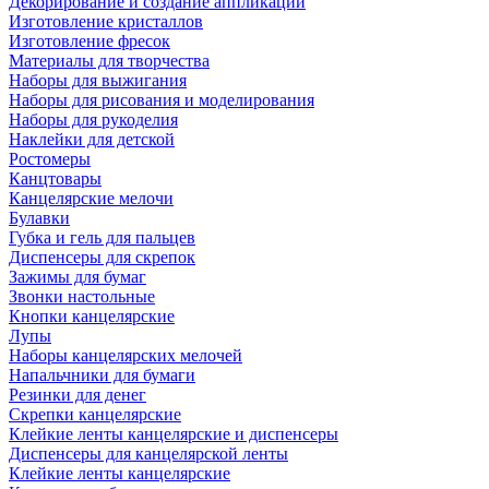
Декорирование и создание аппликаций
Изготовление кристаллов
Изготовление фресок
Материалы для творчества
Наборы для выжигания
Наборы для рисования и моделирования
Наборы для рукоделия
Наклейки для детской
Ростомеры
Канцтовары
Канцелярские мелочи
Булавки
Губка и гель для пальцев
Диспенсеры для скрепок
Зажимы для бумаг
Звонки настольные
Кнопки канцелярские
Лупы
Наборы канцелярских мелочей
Напальчники для бумаги
Резинки для денег
Скрепки канцелярские
Клейкие ленты канцелярские и диспенсеры
Диспенсеры для канцелярской ленты
Клейкие ленты канцелярские