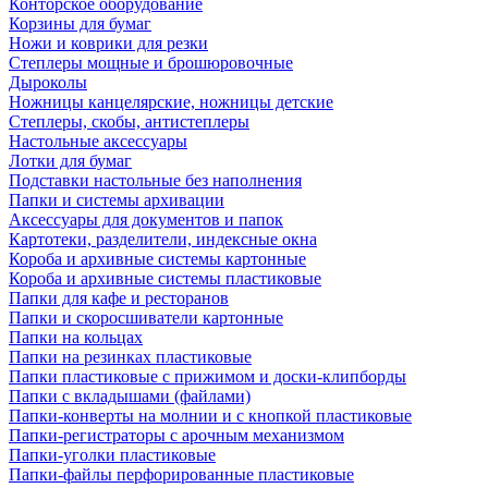
Конторское оборудование
Корзины для бумаг
Ножи и коврики для резки
Степлеры мощные и брошюровочные
Дыроколы
Ножницы канцелярские, ножницы детские
Степлеры, скобы, антистеплеры
Настольные аксессуары
Лотки для бумаг
Подставки настольные без наполнения
Папки и системы архивации
Аксессуары для документов и папок
Картотеки, разделители, индексные окна
Короба и архивные системы картонные
Короба и архивные системы пластиковые
Папки для кафе и ресторанов
Папки и скоросшиватели картонные
Папки на кольцах
Папки на резинках пластиковые
Папки пластиковые с прижимом и доски-клипборды
Папки с вкладышами (файлами)
Папки-конверты на молнии и с кнопкой пластиковые
Папки-регистраторы с арочным механизмом
Папки-уголки пластиковые
Папки-файлы перфорированные пластиковые