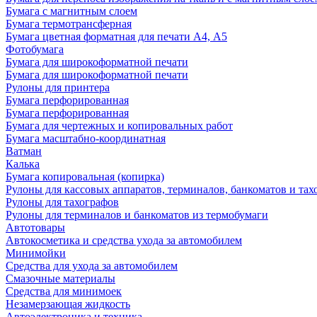
Бумага с магнитным слоем
Бумага термотрансферная
Бумага цветная форматная для печати А4, А5
Фотобумага
Бумага для широкоформатной печати
Бумага для широкоформатной печати
Рулоны для принтера
Бумага перфорированная
Бумага перфорированная
Бумага для чертежных и копировальных работ
Бумага масштабно-координатная
Ватман
Калька
Бумага копировальная (копирка)
Рулоны для кассовых аппаратов, терминалов, банкоматов и тах
Рулоны для тахографов
Рулоны для терминалов и банкоматов из термобумаги
Автотовары
Автокосметика и средства ухода за автомобилем
Минимойки
Средства для ухода за автомобилем
Смазочные материалы
Средства для минимоек
Незамерзающая жидкость
Автоэлектроника и техника