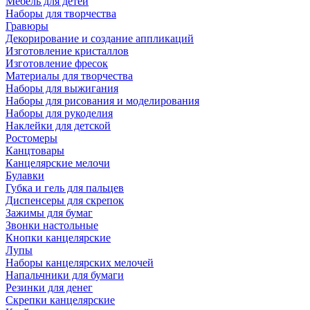
Мебель для детей
Наборы для творчества
Гравюры
Декорирование и создание аппликаций
Изготовление кристаллов
Изготовление фресок
Материалы для творчества
Наборы для выжигания
Наборы для рисования и моделирования
Наборы для рукоделия
Наклейки для детской
Ростомеры
Канцтовары
Канцелярские мелочи
Булавки
Губка и гель для пальцев
Диспенсеры для скрепок
Зажимы для бумаг
Звонки настольные
Кнопки канцелярские
Лупы
Наборы канцелярских мелочей
Напальчники для бумаги
Резинки для денег
Скрепки канцелярские