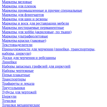
Маркеры меловые
Маркеры для пленок
Маркеры промышленные и прочие специальные
Маркеры для флипчартов
Маркеры для шин и резины
Маркеры и воск для реставрации мебели
Маркеры нестираемые перманентные
Маркеры для хобби (акриловые, по ткани)
Маркеры ультрафиолетовые
Маркеры-краски (лаковые)
Текстовыделители
Принадлежности для черчения (линейки, транспортиры,
наборы, циркули)
Доски для черчения и рейсшины
Линейки
Наборы запасных грифелей для циркулей
Наборы чертежные
Перья плакатные
Транспортиры
Трафареты и лекала
Треугольники
Тубусы для чертежей
Циркули
Точилки
Точилки механические