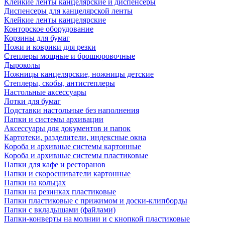
Клейкие ленты канцелярские и диспенсеры
Диспенсеры для канцелярской ленты
Клейкие ленты канцелярские
Конторское оборудование
Корзины для бумаг
Ножи и коврики для резки
Степлеры мощные и брошюровочные
Дыроколы
Ножницы канцелярские, ножницы детские
Степлеры, скобы, антистеплеры
Настольные аксессуары
Лотки для бумаг
Подставки настольные без наполнения
Папки и системы архивации
Аксессуары для документов и папок
Картотеки, разделители, индексные окна
Короба и архивные системы картонные
Короба и архивные системы пластиковые
Папки для кафе и ресторанов
Папки и скоросшиватели картонные
Папки на кольцах
Папки на резинках пластиковые
Папки пластиковые с прижимом и доски-клипборды
Папки с вкладышами (файлами)
Папки-конверты на молнии и с кнопкой пластиковые