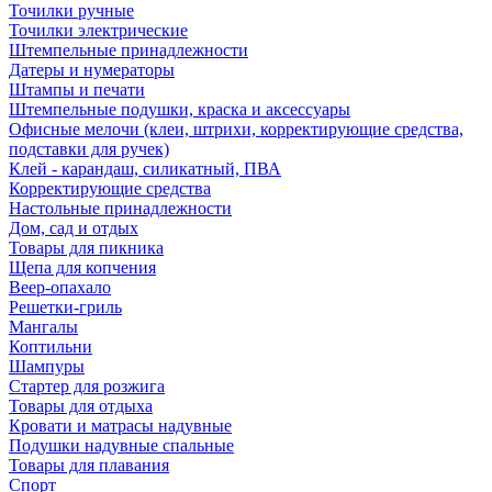
Точилки ручные
Точилки электрические
Штемпельные принадлежности
Датеры и нумераторы
Штампы и печати
Штемпельные подушки, краска и аксессуары
Офисные мелочи (клеи, штрихи, корректирующие средства,
подставки для ручек)
Клей - карандаш, силикатный, ПВА
Корректирующие средства
Настольные принадлежности
Дом, сад и отдых
Товары для пикника
Щепа для копчения
Веер-опахало
Решетки-гриль
Мангалы
Коптильни
Шампуры
Стартер для розжига
Товары для отдыха
Кровати и матрасы надувные
Подушки надувные спальные
Товары для плавания
Спорт