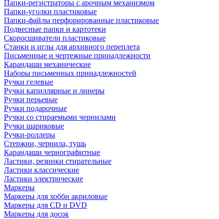
Папки-регистраторы с арочным механизмом
Папки-уголки пластиковые
Папки-файлы перфорированные пластиковые
Подвесные папки и картотеки
Скоросшиватели пластиковые
Станки и иглы для архивного переплета
Письменные и чертежные принадлежности
Карандаши механические
Наборы письменных принадлежностей
Ручки гелевые
Ручки капиллярные и линеры
Ручки перьевые
Ручки подарочные
Ручки со стираемыми чернилами
Ручки шариковые
Ручки-роллеры
Стержни, чернила, тушь
Карандаши чернографитные
Ластики, резинки стирательные
Ластики классические
Ластики электрические
Маркеры
Маркеры для хобби акриловые
Маркеры для CD и DVD
Маркеры для досок