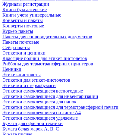
Журналы регистрации
Книги бухгалтерские
Книги учета универсальные
Конверты и пакеты
Конверты почтовые
Курьер-пакеты
Пакеты для сопроводительных документов
Пакеты почтовые
Сейф-пакеты
Этикетки и ценники
Красящие ролики для этикет-пистолетов
Риббоны для термотрансферных принтеров
Ценники
Этикет-пистолеты
Этикетки для этикет-пистолетов
Этикетки из термобумаги
Этикетки самоклеящиеся всепогодные
Этикетки самоклеящиеся для инвентаризации
Этикетки самоклеящиеся для папок
Этикетки самоклеящиеся для термотрансферной печати
Этикетки самоклеящиеся на листе А4
Этикетки самоклеящиеся удаляемые
Бумага для офисной техники
Бумага белая марок А, В, С
Бумага писчая