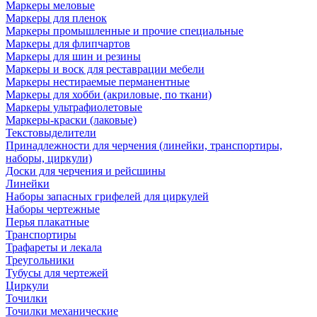
Маркеры меловые
Маркеры для пленок
Маркеры промышленные и прочие специальные
Маркеры для флипчартов
Маркеры для шин и резины
Маркеры и воск для реставрации мебели
Маркеры нестираемые перманентные
Маркеры для хобби (акриловые, по ткани)
Маркеры ультрафиолетовые
Маркеры-краски (лаковые)
Текстовыделители
Принадлежности для черчения (линейки, транспортиры,
наборы, циркули)
Доски для черчения и рейсшины
Линейки
Наборы запасных грифелей для циркулей
Наборы чертежные
Перья плакатные
Транспортиры
Трафареты и лекала
Треугольники
Тубусы для чертежей
Циркули
Точилки
Точилки механические