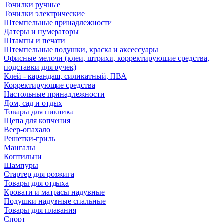
Точилки ручные
Точилки электрические
Штемпельные принадлежности
Датеры и нумераторы
Штампы и печати
Штемпельные подушки, краска и аксессуары
Офисные мелочи (клеи, штрихи, корректирующие средства,
подставки для ручек)
Клей - карандаш, силикатный, ПВА
Корректирующие средства
Настольные принадлежности
Дом, сад и отдых
Товары для пикника
Щепа для копчения
Веер-опахало
Решетки-гриль
Мангалы
Коптильни
Шампуры
Стартер для розжига
Товары для отдыха
Кровати и матрасы надувные
Подушки надувные спальные
Товары для плавания
Спорт