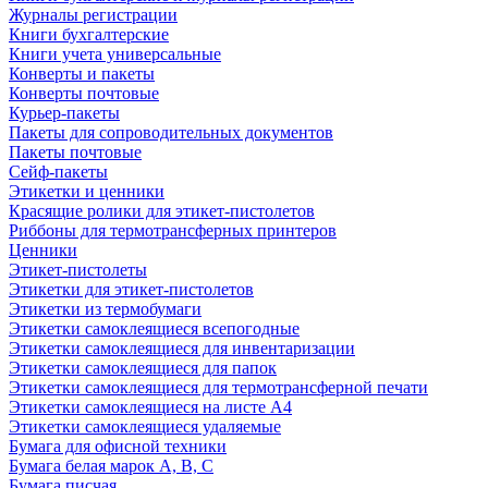
Журналы регистрации
Книги бухгалтерские
Книги учета универсальные
Конверты и пакеты
Конверты почтовые
Курьер-пакеты
Пакеты для сопроводительных документов
Пакеты почтовые
Сейф-пакеты
Этикетки и ценники
Красящие ролики для этикет-пистолетов
Риббоны для термотрансферных принтеров
Ценники
Этикет-пистолеты
Этикетки для этикет-пистолетов
Этикетки из термобумаги
Этикетки самоклеящиеся всепогодные
Этикетки самоклеящиеся для инвентаризации
Этикетки самоклеящиеся для папок
Этикетки самоклеящиеся для термотрансферной печати
Этикетки самоклеящиеся на листе А4
Этикетки самоклеящиеся удаляемые
Бумага для офисной техники
Бумага белая марок А, В, С
Бумага писчая