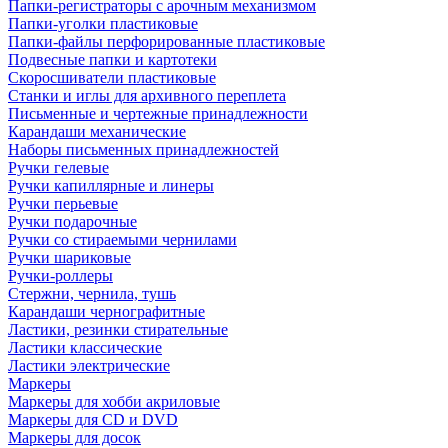
Папки-регистраторы с арочным механизмом
Папки-уголки пластиковые
Папки-файлы перфорированные пластиковые
Подвесные папки и картотеки
Скоросшиватели пластиковые
Станки и иглы для архивного переплета
Письменные и чертежные принадлежности
Карандаши механические
Наборы письменных принадлежностей
Ручки гелевые
Ручки капиллярные и линеры
Ручки перьевые
Ручки подарочные
Ручки со стираемыми чернилами
Ручки шариковые
Ручки-роллеры
Стержни, чернила, тушь
Карандаши чернографитные
Ластики, резинки стирательные
Ластики классические
Ластики электрические
Маркеры
Маркеры для хобби акриловые
Маркеры для CD и DVD
Маркеры для досок