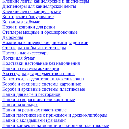
Клейкие ленты канцелярские и диспенсеры
Диспенсеры для канцелярской ленты
Клейкие ленты канцелярские
Конторское оборудование
Корзины для бумаг
Ножи и коврики для резки
Степлеры мощные и брошюровочные
Дыроколы
Ножницы канцелярские, ножницы детские
Степлеры, скобы, антистеплеры
Настольные аксессуары
Лотки для бумаг
Подставки настольные без наполнения
Папки и системы архивации
Аксессуары для документов и папок
Картотеки, разделители, индексные окна
Короба и архивные системы картонные
Короба и архивные системы пластиковые
Папки для кафе и ресторанов
Папки и скоросшиватели картонные
Папки на кольцах
Папки на резинках пластиковые
Папки пластиковые с прижимом и доски-клипборды
Папки с вкладышами (файлами)
Папки-конверты на молнии и с кнопкой пластиковые