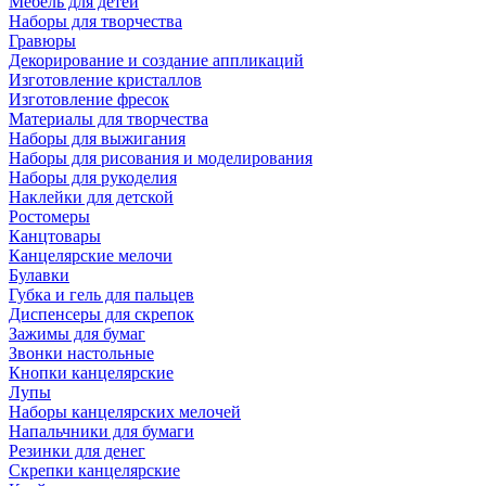
Мебель для детей
Наборы для творчества
Гравюры
Декорирование и создание аппликаций
Изготовление кристаллов
Изготовление фресок
Материалы для творчества
Наборы для выжигания
Наборы для рисования и моделирования
Наборы для рукоделия
Наклейки для детской
Ростомеры
Канцтовары
Канцелярские мелочи
Булавки
Губка и гель для пальцев
Диспенсеры для скрепок
Зажимы для бумаг
Звонки настольные
Кнопки канцелярские
Лупы
Наборы канцелярских мелочей
Напальчники для бумаги
Резинки для денег
Скрепки канцелярские